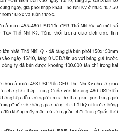
/tấn FOB Biển Đen vào ngày 16/10, tăng 3,5 USD/tấn so
 cùng ngày, giá phôi nhập khẩu Thổ Nhĩ Kỳ ở mức 457,50
 hôm trước và tuần trước.
nhận ở mức 455-460 USD/tấn CFR Thổ Nhĩ Kỳ, và một số
ờ Tây Thổ Nhĩ Kỳ. Tổng khối lượng giao dịch ước tính
p lớn nhất Thổ Nhĩ Kỳ - đã tăng giá bán phôi 150x150mm
vào ngày 15/10, tăng 8 USD/tấn so với bảng giá trước
, công ty đã bán được khoảng 100.000 tấn chỉ trong hai
ợc báo ở mức 468 USD/tấn CFR Thổ Nhĩ Kỳ cho lô giao
được cho phôi thép Trung Quốc vào khoảng 460 USD/tấn
không hấp dẫn với người mua do thời gian giao hàng quá
rung Quốc sẽ không giao hàng cho bất kỳ ai trước tháng
ập đều không mấy mặn mà với nguồn phôi Trung Quốc thời
y đầu tư công nghệ EAF, hướng tới ngành