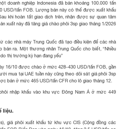
 một doanh nghiệp Indonesia đã bán khoảng 100.000 tấn
430 USD/tấn FOB. Lượng bán này có thể được xuất khẩu
u khi hoàn tất giao dịch trên, nhận được sự quan tâm
n xuất này đã tăng giá chào phôi 3sp giao tháng 1/2026
từ các nhà máy Trung Quốc đã tạo điều kiện để các nhà
p bán ra. Một thương nhân Trung Quốc cho biết, “Nhiều
do thị trường kỳ hạn đang yếu”
ngày 16/10 được chào ở mức 428-430 USD/tấn FOB, gần
ười mua tại UAE tuần này cũng theo dõi sát giá phôi 3sp
ược bán ở mức 465 USD/tấn CFR cho lô giao tháng 12.
á phôi nhập khẩu vào khu vực Đông Nam Á ở mức 449
 liệu.
s), giá phôi xuất khẩu từ khu vực CIS (Cộng đồng các