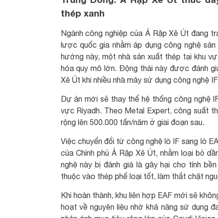
thép xanh
Ngành công nghiệp của Ả Rập Xê Út đang trải
lược quốc gia nhằm áp dụng công nghệ sản x
hướng này, một nhà sản xuất thép tại khu vực
hóa quy mô lớn. Động thái này được đánh giá
Xê Út khi nhiều nhà máy sử dụng công nghệ IF
Dự án mới sẽ thay thế hệ thống công nghệ I
vực Riyadh. Theo Metal Expert, công suất th
rộng lên 500.000 tấn/năm ở giai đoạn sau.
Việc chuyển đổi từ công nghệ lò IF sang lò E
của Chính phủ Ả Rập Xê Út, nhằm loại bỏ dầ
nghệ này bị đánh giá là gây hại cho tính b
thuộc vào thép phế loại tốt, làm thắt chặt ng
Khi hoàn thành, khu liên hợp EAF mới sẽ không
hoạt về nguyên liệu nhờ khả năng sử dụng đa