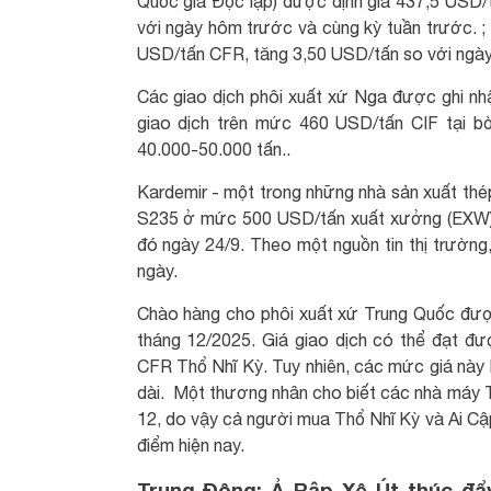
Quốc gia Độc lập) được định giá 437,5 USD
với ngày hôm trước và cùng kỳ tuần trước. ;
USD/tấn CFR, tăng 3,50 USD/tấn so với ngày
Các giao dịch phôi xuất xứ Nga được ghi 
giao dịch trên mức 460 USD/tấn CIF tại b
40.000-50.000 tấn..
Kardemir - một trong những nhà sản xuất thé
S235 ở mức 500 USD/tấn xuất xưởng (EXW) 
đó ngày 24/9. Theo một nguồn tin thị trường
ngày.
Chào hàng cho phôi xuất xứ Trung Quốc đư
tháng 12/2025. Giá giao dịch có thể đạt 
CFR Thổ Nhĩ Kỳ. Tuy nhiên, các mức giá này 
dài. Một thương nhân cho biết các nhà máy T
12, do vậy cả người mua Thổ Nhĩ Kỳ và Ai C
điểm hiện nay.
Trung Đông: Ả Rập Xê Út thúc đẩ