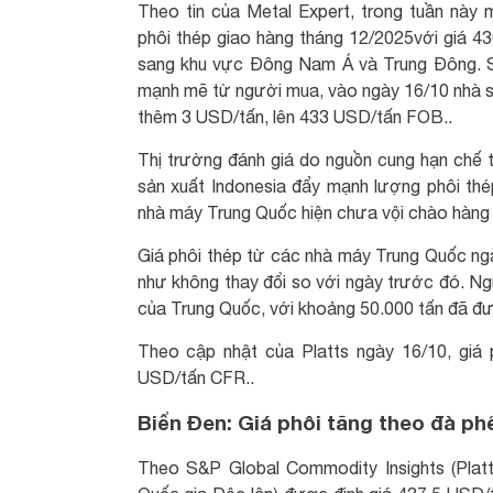
Theo tin của Metal Expert, trong tuần này
phôi thép giao hàng tháng 12/2025với giá 
sang khu vực Đông Nam Á và Trung Đông. Sa
mạnh mẽ từ người mua, vào ngày 16/10 nhà sả
thêm 3 USD/tấn, lên 433 USD/tấn FOB..
Thị trường đánh giá do nguồn cung hạn chế 
sản xuất Indonesia đẩy mạnh lượng phôi thé
nhà máy Trung Quốc hiện chưa vội chào hàng 
Giá phôi thép từ các nhà máy Trung Quốc 
như không thay đổi so với ngày trước đó. Ng
của Trung Quốc, với khoảng 50.000 tấn đã đ
Theo cập nhật của Platts ngày 16/10, gi
USD/tấn CFR..
Biển Đen: Giá phôi tăng theo đà phế
Theo S&P Global Commodity Insights (Platt