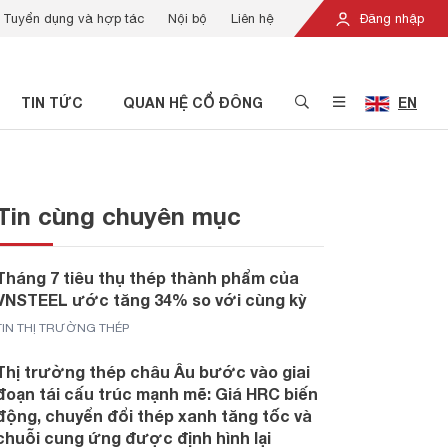
Tuyển dụng và hợp tác
Nội bộ
Liên hệ
Đăng nhập
TIN TỨC
QUAN HỆ CỔ ĐÔNG
EN
Tin cùng chuyên mục
Tháng 7 tiêu thụ thép thành phẩm của
VNSTEEL ước tăng 34% so với cùng kỳ
TIN THỊ TRƯỜNG THÉP
Thị trường thép châu Âu bước vào giai
đoạn tái cấu trúc mạnh mẽ: Giá HRC biến
động, chuyển đổi thép xanh tăng tốc và
chuỗi cung ứng được định hình lại