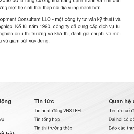
 2030 đó là tăng cường khả năng cạnh tranh và tính bền
ng một hệ sinh thái thép nội địa vững mạnh hơn.
opment Consultant LLC - một công ty tư vấn kỹ thuật và
 nghiệp. Kể từ năm 1990, công ty đã cung cấp dịch vụ tư
hiên cứu thị trường và khả thi, đánh giá chi phí và môi
ầu và giám sát xây dựng.
động
Tin tức
Quan hệ 
Tin hoạt động VNSTEEL
Tin tức cổ 
vụ
Tin tổng hợp
Đại hội cổ đ
Tin thị trường thép
Báo cáo thư
ổi bật