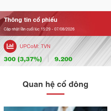
Thông tin cổ phiếu
Cập nhật lần cuối lúc
15:29 - 07/08/2026
UPCoM: TVN
300
(
3,37
%)
9.200
Quan hệ cổ đông