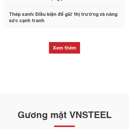
bệnh, tư vấn sức khỏe, cấp phát thuốc miễn phí và
trao quà cho các gia đình chính sách, hộ nghèo, hộ
Thép xanh: Điều kiện để giữ thị trường và nâng
cận nghèo, người cao tuổi và các hộ có hoàn cảnh
sức cạnh tranh
khó khăn trên địa bàn. Đây là hoạt động an sinh xã hội
giàu ý nghĩa nhân văn, thể hiện trách nhiệm cộng đồng
của VNSTEEL đối với người dân vùng cực Nam của
Tổ quốc.
Xem thêm
Gương mặt VNSTEEL