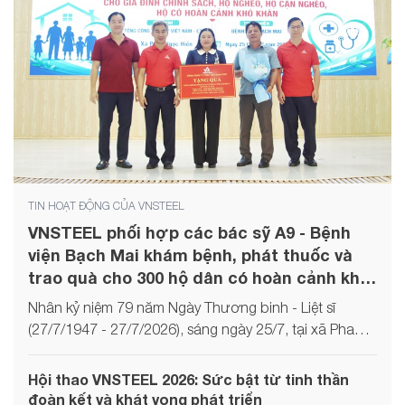
TIN HOẠT ĐỘNG CỦA VNSTEEL
VNSTEEL phối hợp các bác sỹ A9 - Bệnh
viện Bạch Mai khám bệnh, phát thuốc và
trao quà cho 300 hộ dân có hoàn cảnh khó
khăn tại Cà Mau
Nhân kỷ niệm 79 năm Ngày Thương binh - Liệt sĩ
(27/7/1947 - 27/7/2026), sáng ngày 25/7, tại xã Phan
Ngọc Hiển, tỉnh Cà Mau, Tổng công ty Thép Việt Nam -
CTCP (VNSTEEL) đã phối hợp với Trung tâm Cấp cứu
Hội thao VNSTEEL 2026: Sức bật từ tinh thần
A9 - Bệnh viện Bạch Mai tổ chức chương trình khám
đoàn kết và khát vọng phát triển