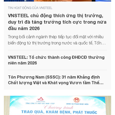
TIN HOẠT ĐỘNG CỦA VNSTEEL
VNSTEEL chủ động thích ứng thị trường,
duy trì đà tăng trưởng tích cực trong nửa
đầu năm 2026
Trong bối cảnh ngành thép tiếp tục đối mặt với nhiều
biến động từ thị trường trong nước và quốc tế, Tổng
công ty Thép Việt Nam - CTCP (VNSTEEL) vẫn duy trì
đà tăng trưởng mạnh mẽ về doanh thu, lợi nhuận và
VNSTEEL: Tổ chức thành công ĐHĐCĐ thường
sản lượng tiêu thụ. Kết quả này khẳng định hiệu quả
niên năm 2026
của công tác điều hành linh hoạt, khả năng thích ứng
trước biến động thị trường cũng như sự đồng lòng
Tôn Phương Nam (SSSC): 31 năm Khẳng định
của toàn hệ thống VNSTEEL trong thực hiện mục tiêu
Chất lượng Việt và Khát vọng Vươn tầm Thế
sản xuất kinh doanh năm 2026.
giới