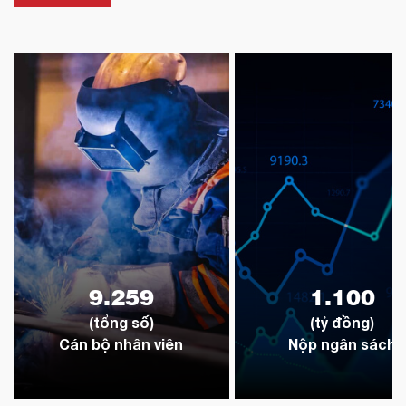
9.259
1.100
(tổng số)
(tỷ đồng)
Cán bộ nhân viên
Nộp ngân sách