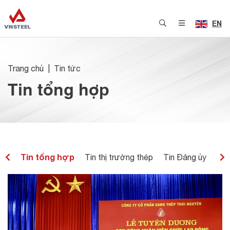
EN
Trang chủ
Tin tức
Tin tổng hợp
Tin tổng hợp
EEL
Tin thị trường thép
Tin Đảng ủy
Tin