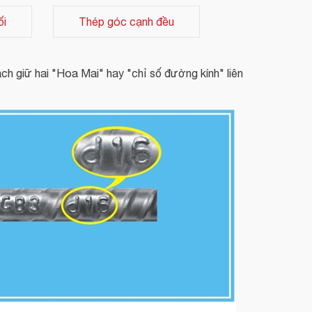
ối
Thép góc cạnh đều
ách giữ hai "Hoa Mai" hay "chỉ số đường kính" liên