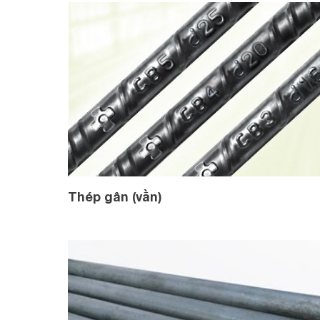
Thép gân (vằn)