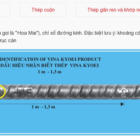
Thép cuộn
Thép gân ren và khớp n
n gọi là "Hoa Mai"), chỉ số đường kính. Đặc biệt lưu ý: khoảng c
trục cán