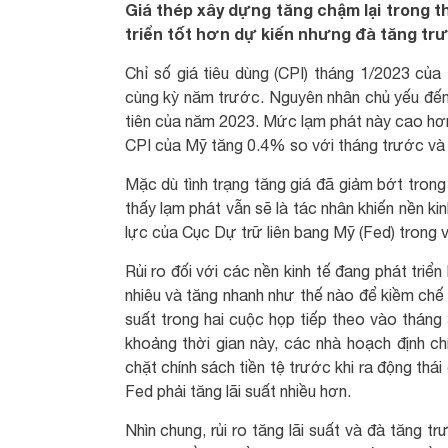
Giá thép xây dựng tăng chậm lại trong th
triển tốt hơn dự kiến nhưng đà tăng trưở
Chỉ số giá tiêu dùng (CPI) tháng 1/2023 củ
cùng kỳ năm trước. Nguyên nhân chủ yếu đến 
tiên của năm 2023. Mức lạm phát này cao hơn
CPI của Mỹ tăng 0.4% so với tháng trước và 
Mặc dù tình trạng tăng giá đã giảm bớt trong
thấy lạm phát vẫn sẽ là tác nhân khiến nền k
lực của Cục Dự trữ liên bang Mỹ (Fed) trong 
Rủi ro đối với các nền kinh tế đang phát triể
nhiêu và tăng nhanh như thế nào để kiềm chế 
suất trong hai cuộc họp tiếp theo vào tháng
khoảng thời gian này, các nhà hoạch định ch
chặt chính sách tiền tệ trước khi ra động thá
Fed phải tăng lãi suất nhiều hơn.
Nhìn chung, rủi ro tăng lãi suất và đà tăng t