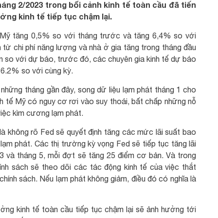
áng 2/2023 trong bối cảnh kinh tế toàn cầu đã tiến
ng kinh tế tiếp tục chậm lại.
a Mỹ tăng 0,5% so với tháng trước và tăng 6,4% so với
từ chi phí năng lượng và nhà ở gia tăng trong tháng đầu
 so với dự báo, trước đó, các chuyên gia kinh tế dự báo
6.2% so với cùng kỳ.
 những tháng gần đây, song dữ liệu lạm phát tháng 1 cho
inh tế Mỹ có nguy cơ rơi vào suy thoái, bất chấp những nỗ
việc kìm cương lạm phát.
n là không rõ Fed sẽ quyết định tăng các mức lãi suất bao
lạm phát. Các thị trường kỳ vọng Fed sẽ tiếp tục tăng lãi
 3 và tháng 5, mỗi đợt sẽ tăng 25 điểm cơ bản. Và trong
ính sách sẽ theo dõi các tác động kinh tế của việc thắt
i chính sách. Nếu lạm phát không giảm, điều đó có nghĩa là
rưởng kinh tế toàn cầu tiếp tục chậm lại sẽ ảnh hưởng tới