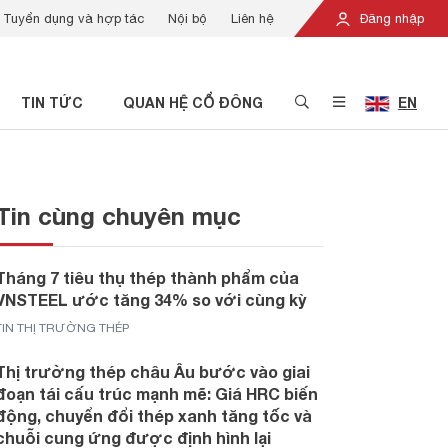
Tuyển dụng và hợp tác
Nội bộ
Liên hệ
Đăng nhập
TIN TỨC
QUAN HỆ CỔ ĐÔNG
EN
Tin cùng chuyên mục
Tháng 7 tiêu thụ thép thành phẩm của
VNSTEEL ước tăng 34% so với cùng kỳ
TIN THỊ TRƯỜNG THÉP
Thị trường thép châu Âu bước vào giai
đoạn tái cấu trúc mạnh mẽ: Giá HRC biến
động, chuyển đổi thép xanh tăng tốc và
chuỗi cung ứng được định hình lại