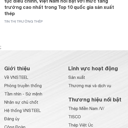
tục điều chỉnh, Việt Nam nổi bật với mức tăng
trưởng cao nhất trong Top 10 quốc gia sản xuất
thép
TIN THỊ TRƯỜNG THÉP
;
Giới thiệu
Lĩnh vực hoạt động
Về VNSTEEL
Sản xuất
Phòng truyền thống
Thương mại và dịch vụ
Tầm nhìn - Sứ mệnh
Thương hiệu nổi bật
Nhân sự chủ chốt
Thép Miền Nam /V/
Hệ thống VNSTEEL
TISCO
Đảng ủy
Thép Việt Úc
Công Đoàn