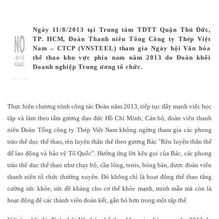
Ngày 11/8/2013 tại Trung tâm TDTT Quận Thủ Đức,
TP. HCM, Đoàn Thanh niên Tổng Công ty Thép Việt
Nam – CTCP (VNSTEEL) tham gia Ngày hội Văn hóa
thể thao khu vực phía nam năm 2013 do Đoàn khối
Doanh nghiệp Trung ương tổ chức.
Thực hiện chương trình công tác Đoàn năm 2013, tiếp tục đẩy mạnh việc học
tập và làm theo tấm gương đạo đức Hồ Chí Minh; Cán bộ, đoàn viên thanh
niên Đoàn Tổng công ty Thép Việt Nam không ngừng tham gia các phong
trào thể dục thể thao, rèn luyện thân thể theo gương Bác "Rèn luyện thân thể
để lao động và bảo vệ Tổ Quốc". Hưởng ứng lời kêu gọi của Bác, các phong
trào thể dục thể thao như chạy bộ, cầu lông, tenis, bóng bàn, được đoàn viên
thanh niên tổ chức thường xuyên. Đó không chỉ là hoạt động thể thao tăng
cường sức khỏe, sức đề kháng cho cơ thể khỏe mạnh, minh mẫn mà còn là
hoạt động để các thành viên đoàn kết, gắn bó hơn trong một tập thể.