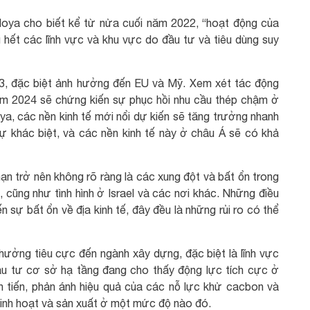
doya cho biết kể từ nửa cuối năm 2022, “hoạt động của
hết các lĩnh vực và khu vực do đầu tư và tiêu dùng suy
23, đặc biệt ảnh hưởng đến EU và Mỹ. Xem xét tác động
năm 2024 sẽ chứng kiến sự phục hồi nhu cầu thép chậm ở
oya, các nền kinh tế mới nổi dự kiến sẽ tăng trưởng nhanh
ự khác biệt, và các nền kinh tế này ở châu Á sẽ có khả
ạn trở nên không rõ ràng là các xung đột và bất ổn trong
cũng như tình hình ở Israel và các nơi khác. Những điều
 sự bất ổn về địa kinh tế, đây đều là những rủi ro có thể
 hưởng tiêu cực đến ngành xây dựng, đặc biệt là lĩnh vực
ầu tư cơ sở hạ tầng đang cho thấy động lực tích cực ở
ên tiến, phản ánh hiệu quả của các nỗ lực khử cacbon và
sinh hoạt và sản xuất ở một mức độ nào đó.