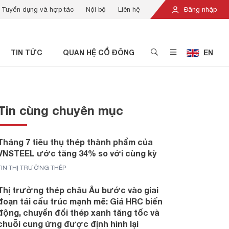
Tuyển dụng và hợp tác
Nội bộ
Liên hệ
Đăng nhập
TIN TỨC
QUAN HỆ CỔ ĐÔNG
EN
Tin cùng chuyên mục
Tháng 7 tiêu thụ thép thành phẩm của
VNSTEEL ước tăng 34% so với cùng kỳ
TIN THỊ TRƯỜNG THÉP
Thị trường thép châu Âu bước vào giai
đoạn tái cấu trúc mạnh mẽ: Giá HRC biến
động, chuyển đổi thép xanh tăng tốc và
chuỗi cung ứng được định hình lại