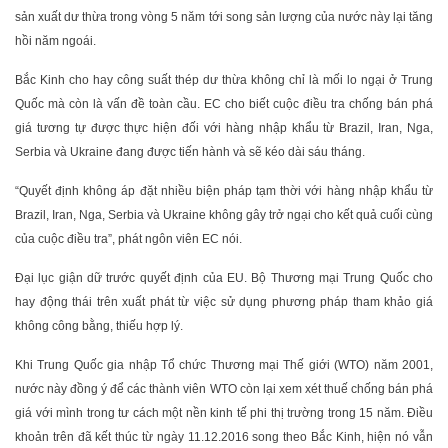
sản xuất dư thừa trong vòng 5 năm tới song sản lượng của nước này lại tăng
hồi năm ngoái.
Bắc Kinh cho hay công suất thép dư thừa không chỉ là mối lo ngại ở Trung
Quốc mà còn là vấn đề toàn cầu. EC cho biết cuộc điều tra chống bán phá
giá tương tự được thực hiện đối với hàng nhập khẩu từ Brazil, Iran, Nga,
Serbia và Ukraine đang được tiến hành và sẽ kéo dài sáu tháng.
“Quyết định không áp đặt nhiều biện pháp tạm thời với hàng nhập khẩu từ
Brazil, Iran, Nga, Serbia và Ukraine không gây trở ngại cho kết quả cuối cùng
của cuộc điều tra”, phát ngôn viên EC nói.
Đại lục giận dữ trước quyết định của EU. Bộ Thương mại Trung Quốc cho
hay động thái trên xuất phát từ việc sử dụng phương pháp tham khảo giá
không công bằng, thiếu hợp lý.
Khi Trung Quốc gia nhập Tổ chức Thương mại Thế giới (WTO) năm 2001,
nước này đồng ý để các thành viên WTO còn lại xem xét thuế chống bán phá
giá với mình trong tư cách một nền kinh tế phi thị trường trong 15 năm. Điều
khoản trên đã kết thúc từ ngày 11.12.2016 song theo Bắc Kinh, hiện nó vẫn