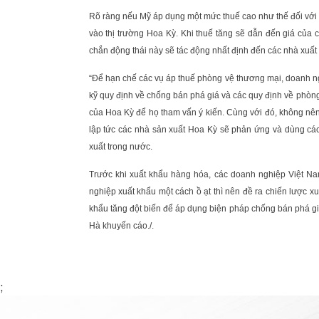
Rõ ràng nếu Mỹ áp dụng một mức thuế cao như thế đối với
vào thị trường Hoa Kỳ. Khi thuế tăng sẽ dẫn đến giá của
chắn động thái này sẽ tác động nhất định đến các nhà xuất
“Để hạn chế các vụ áp thuế phòng vệ thương mại, doanh ng
kỹ quy định về chống bán phá giá và các quy định về phòng
của Hoa Kỳ để họ tham vấn ý kiến. Cùng với đó, không nên 
lập tức các nhà sản xuất Hoa Kỳ sẽ phản ứng và dùng cá
xuất trong nước.
Trước khi xuất khẩu hàng hóa, các doanh nghiệp Việt Na
nghiệp xuất khẩu một cách ồ ạt thì nên đề ra chiến lược 
khẩu tăng đột biến để áp dụng biện pháp chống bán phá g
Hà khuyến cáo./.
;