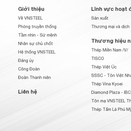
Giới thiệu
Lĩnh vực hoạt 
Về VNSTEEL
Sản xuất
Phòng truyền thống
Thương mại và dịch 
Tầm nhìn - Sứ mệnh
Thương hiệu n
Nhân sự chủ chốt
Thép Miền Nam /V/
Hệ thống VNSTEEL
TISCO
Đảng ủy
Thép Việt Úc
Công Đoàn
SSSC - Tôn Việt Nh
Đoàn Thanh niên
Thép Vina Kyoei
Liên hệ
Diamond Plaza - IBC
Tôn mạ VNSTEEL Th
Thép Tấm Lá Phú Mỹ