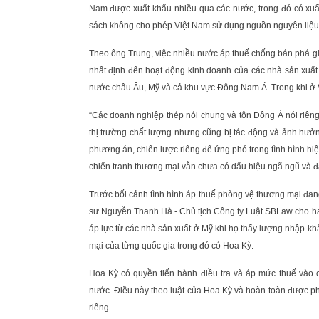
Nam được xuất khẩu nhiều qua các nước, trong đó có xuất
sách không cho phép Việt Nam sử dụng nguồn nguyên liệu
Theo ông Trung, việc nhiều nước áp thuế chống bán phá g
nhất định đến hoạt động kinh doanh của các nhà sản xuất
nước châu Âu, Mỹ và cả khu vực Đông Nam Á. Trong khi ở V
“Các doanh nghiệp thép nói chung và tôn Đông Á nói riêng
thị trường chất lượng nhưng cũng bị tác động và ảnh hưở
phương án, chiến lược riêng để ứng phó trong tình hình hiệ
chiến tranh thương mại vẫn chưa có dấu hiệu ngã ngũ và đ
Trước bối cảnh tình hình áp thuế phòng vệ thương mại đang 
sư Nguyễn Thanh Hà - Chủ tịch Công ty Luật SBLaw cho hay
áp lực từ các nhà sản xuất ở Mỹ khi họ thấy lượng nhập k
mại của từng quốc gia trong đó có Hoa Kỳ.
Hoa Kỳ có quyền tiến hành điều tra và áp mức thuế vào 
nước. Điều này theo luật của Hoa Kỳ và hoàn toàn được p
riêng.