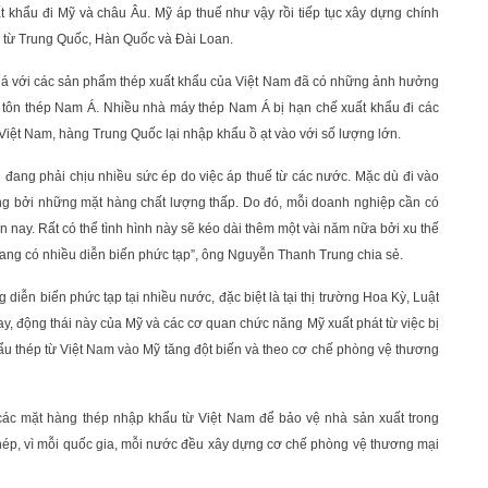
 khẩu đi Mỹ và châu Âu. Mỹ áp thuế như vậy rồi tiếp tục xây dựng chính
 từ Trung Quốc, Hàn Quốc và Đài Loan.
iá với các sản phẩm thép xuất khẩu của Việt Nam đã có những ảnh hưởng
 tôn thép Nam Á. Nhiều nhà máy thép Nam Á bị hạn chế xuất khẩu đi các
iệt Nam, hàng Trung Quốc lại nhập khẩu ồ ạt vào với số lượng lớn.
 đang phải chịu nhiều sức ép do việc áp thuế từ các nước. Mặc dù đi vào
ng bởi những mặt hàng chất lượng thấp. Do đó, mỗi doanh nghiệp cần có
n nay. Rất có thể tình hình này sẽ kéo dài thêm một vài năm nữa bởi xu thế
ang có nhiều diễn biến phức tạp”, ông Nguyễn Thanh Trung chia sẻ.
diễn biến phức tạp tại nhiều nước, đặc biệt là tại thị trường Hoa Kỳ, Luật
, động thái này của Mỹ và các cơ quan chức năng Mỹ xuất phát từ việc bị
hẩu thép từ Việt Nam vào Mỹ tăng đột biến và theo cơ chế phòng vệ thương
các mặt hàng thép nhập khẩu từ Việt Nam để bảo vệ nhà sản xuất trong
hép, vì mỗi quốc gia, mỗi nước đều xây dựng cơ chế phòng vệ thương mại