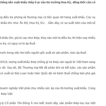
hông nên xuất khẩu thép ồ ạt vào thị trường Hoa Kỳ, đồng thời cần có
g điều tra phòng vệ thương mại có liên quan tới hàng xuất khẩu. Các vụ
xuất khẩu lớn như: Ấn Độ, Hoa Kỳ, EU… Gần đây, có sự xuất hiện của một số
hẩu lớn, giá trị cao như thép, thủy sản mới bị điều tra, thì hiện nay nhiều
 tra, có nguy cơ bị áp thuế.
 trước trong việc tìm hiểu nguồn gốc xuất xứ sản phẩm, mức áp thuế.
4/2019, lượng xuất khẩu thép chống gỉ và thép cán nguội từ Việt Nam sang
 đó. Sau đó, Bộ Thương mại Mỹ đã phân tích và kết luận, các sản phẩm
 có xuất xứ Đài Loan hoặc Hàn Quốc đã né tránh thuế chống bán phá giá
 doanh nghiệp Việt phải chịu nhiều sức ép của thị trường xuất khẩu. Cùng
 thép Việt.
y Cổ phần Tôn Đông Á cho biết, trước đây, sản phẩm thép mạ của Việt