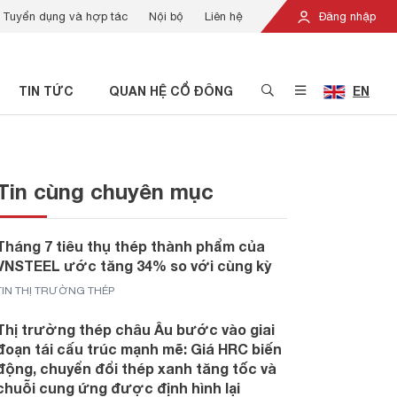
Tuyển dụng và hợp tác
Nội bộ
Liên hệ
Đăng nhập
TIN TỨC
QUAN HỆ CỔ ĐÔNG
EN
Tin cùng chuyên mục
Tháng 7 tiêu thụ thép thành phẩm của
VNSTEEL ước tăng 34% so với cùng kỳ
TIN THỊ TRƯỜNG THÉP
Thị trường thép châu Âu bước vào giai
đoạn tái cấu trúc mạnh mẽ: Giá HRC biến
động, chuyển đổi thép xanh tăng tốc và
chuỗi cung ứng được định hình lại