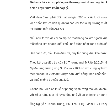
Để hạn chế các vụ phòng vệ thương mại, doanh nghiệp k
chiến lược xuất khẩu hợp lý.
Việt Nam đang phải đối mặt với gần 200 vụ việc khởi xướn
việc phần lớn có liên quan tới các đối tác là thị trường 
thị trường mới của ASEAN.
Nếu như trước kia chỉ có một số mặt hàng có kim ngạch xuất k
mặt hàng kim ngạch xuất khẩu nhỏ cũng nằm trong diện điều
Bên cạnh đó, điều kiện điều tra, quy tắc cũng khắt khe hơn
Theo kết quả điều tra của Bộ Thương mại Mỹ, từ 2/2015 - 
Mỹ đã tăng tương ứng 332% và 916% so với cùng kỳ trước
thép “made in Vietnam” được sản xuất bằng thép chất nền
và thuế chống trợ cấp của Mỹ.
Có thể nói, việc áp thuế từ phòng vệ thương mại đã khiến
với đó là hàng loạt hệ lụy không nhỏ về tài chính cho ngành
Ông Nguyễn Thanh Trung, Chủ tịch HĐQT kiêm TGĐ Công t