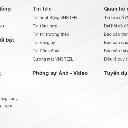
động
Tin tức
Quan hệ 
Tin hoạt động VNSTEEL
Tin tức cổ 
vụ
Tin tổng hợp
Đại hội cổ đ
Tin thị trường thép
Báo cáo thư
ổi bật
Tin Đảng ủy
Báo cáo quản
Tin Công đoàn
Báo cáo tài 
Gương mặt VNSTEEL
Điều lệ quy 
Phóng sự Ảnh - Video
Tuyển dụ
ật
ăng Long
 - PFS