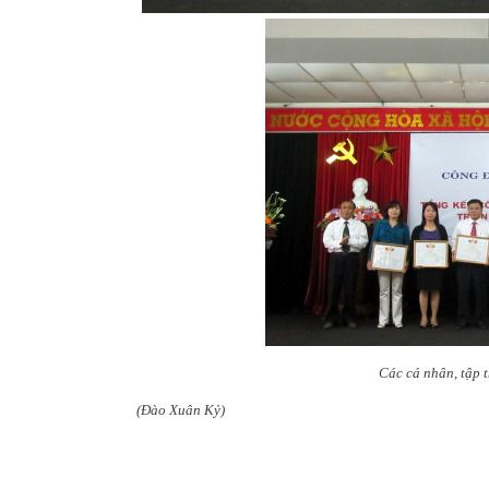
Các cá nhân, tập 
(Đào Xuân Kỷ)