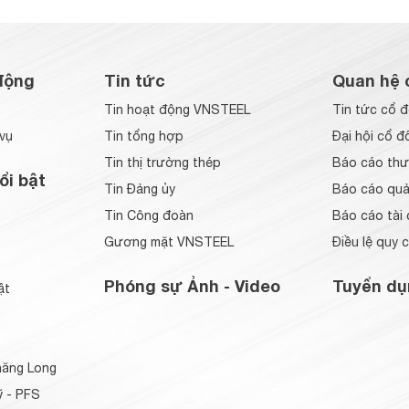
động
Tin tức
Quan hệ 
Tin hoạt động VNSTEEL
Tin tức cổ 
vụ
Tin tổng hợp
Đại hội cổ đ
Tin thị trường thép
Báo cáo thư
ổi bật
Tin Đảng ủy
Báo cáo quản
Tin Công đoàn
Báo cáo tài 
Gương mặt VNSTEEL
Điều lệ quy 
Phóng sự Ảnh - Video
Tuyển dụ
ật
ăng Long
 - PFS