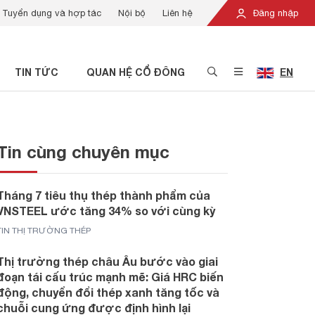
Tuyển dụng và hợp tác
Nội bộ
Liên hệ
Đăng nhập
TIN TỨC
QUAN HỆ CỔ ĐÔNG
EN
Tin cùng chuyên mục
Tháng 7 tiêu thụ thép thành phẩm của
VNSTEEL ước tăng 34% so với cùng kỳ
TIN THỊ TRƯỜNG THÉP
Thị trường thép châu Âu bước vào giai
đoạn tái cấu trúc mạnh mẽ: Giá HRC biến
động, chuyển đổi thép xanh tăng tốc và
chuỗi cung ứng được định hình lại