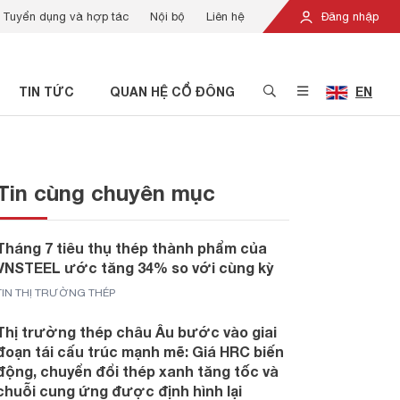
Tuyển dụng và hợp tác
Nội bộ
Liên hệ
Đăng nhập
TIN TỨC
QUAN HỆ CỔ ĐÔNG
EN
Tin cùng chuyên mục
Tháng 7 tiêu thụ thép thành phẩm của
VNSTEEL ước tăng 34% so với cùng kỳ
TIN THỊ TRƯỜNG THÉP
Thị trường thép châu Âu bước vào giai
đoạn tái cấu trúc mạnh mẽ: Giá HRC biến
động, chuyển đổi thép xanh tăng tốc và
chuỗi cung ứng được định hình lại