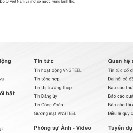
ộ từ Việt Nam và một số nước, vùng lãnh thổ.
động
Tin tức
Quan hệ 
Tin hoạt động VNSTEEL
Tin tức cổ 
vụ
Tin tổng hợp
Đại hội cổ đ
Tin thị trường thép
Báo cáo thư
ổi bật
Tin Đảng ủy
Báo cáo quản
Tin Công đoàn
Báo cáo tài 
Gương mặt VNSTEEL
Điều lệ quy 
Phóng sự Ảnh - Video
Tuyển dụ
ật