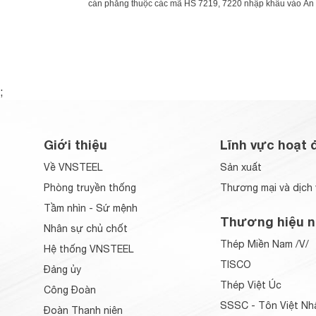
cán phẳng thuộc các mã HS 7219, 7220 nhập khẩu vào Ấn Đ
;
Giới thiệu
Lĩnh vực hoạt 
Về VNSTEEL
Sản xuất
Phòng truyền thống
Thương mại và dịch 
Tầm nhìn - Sứ mệnh
Thương hiệu n
Nhân sự chủ chốt
Thép Miền Nam /V/
Hệ thống VNSTEEL
TISCO
Đảng ủy
Thép Việt Úc
Công Đoàn
SSSC - Tôn Việt Nh
Đoàn Thanh niên