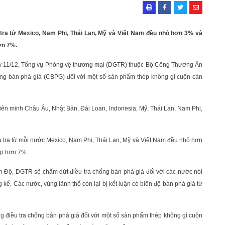
 tra từ Mexico, Nam Phi, Thái Lan, Mỹ và Việt Nam đều nhỏ hơn 3% và
ơn 7%.
y 11/12, Tổng vụ Phòng vệ thương mại (DGTR) thuộc Bộ Công Thương Ấn
hống bán phá giá (CBPG) đối với một số sản phẩm thép không gỉ cuộn cán
iên minh Châu Âu, Nhật Bản, Đài Loan, Indonesia, Mỹ, Thái Lan, Nam Phi,
 tra từ mỗi nước Mexico, Nam Phi, Thái Lan, Mỹ và Việt Nam đều nhỏ hơn
ấp hơn 7%.
 Độ, DGTR sẽ chấm dứt điều tra chống bán phá giá đối với các nước nói
ể. Các nước, vùng lãnh thổ còn lại bị kết luận có biên độ bán phá giá từ
 điều tra chống bán phá giá đối với một số sản phẩm thép không gỉ cuộn