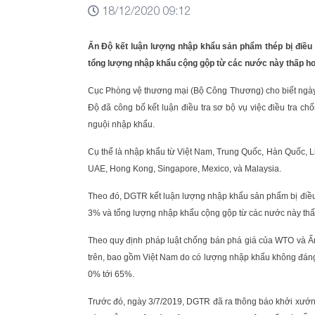
18/12/2020 09:12
Ấn Độ kết luận lượng nhập khẩu sản phẩm thép bị điều
tổng lượng nhập khẩu cộng gộp từ các nước này thấp h
Cục Phòng vệ thương mại (Bộ Công Thương) cho biết ngà
Độ đã công bố kết luận điều tra sơ bộ vụ việc điều tra c
nguội nhập khẩu.
Cụ thể là nhập khẩu từ Việt Nam, Trung Quốc, Hàn Quốc, L
UAE, Hong Kong, Singapore, Mexico, và Malaysia.
Theo đó, DGTR kết luận lượng nhập khẩu sản phẩm bị điều
3% và tổng lượng nhập khẩu cộng gộp từ các nước này th
Theo quy định pháp luật chống bán phá giá của WTO và Ấn
trên, bao gồm Việt Nam do có lượng nhập khẩu không đáng k
0% tới 65%.
Trước đó, ngày 3/7/2019, DGTR đã ra thông báo khởi xướng