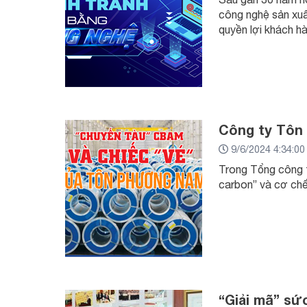
công nghệ sản xuấ
quyền lợi khách h
Công ty Tôn
9/6/2024 4:34:0
Trong Tổng công t
carbon” và cơ ch
“Giải mã” s