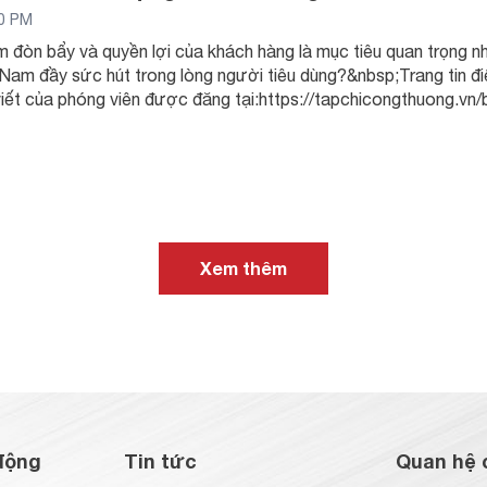
00 PM
m đòn bẩy và quyền lợi của khách hàng là mục tiêu quan trọng n
am đầy sức hút trong lòng người tiêu dùng?&nbsp;Trang tin điệ
viết của phóng viên được đăng tại:https://tapchicongthuong.vn
Xem thêm
động
Tin tức
Quan hệ 