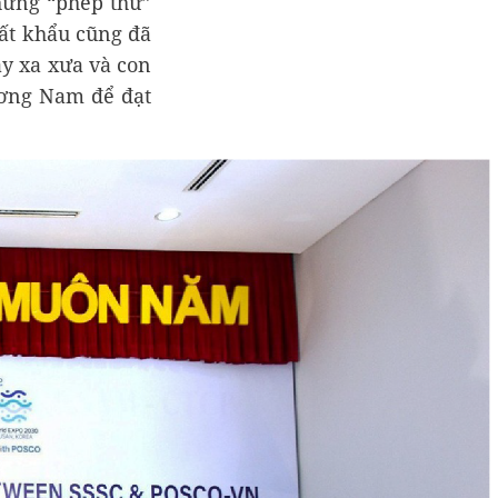
hững “phép thử”
uất khẩu cũng đã
y xa xưa và con
ương Nam để đạt