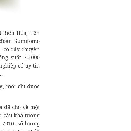
N Biên Hòa, trên
 đoàn Sumitomo
, có dây chuyền
ng suất 70.000
ghiệp có uy tín
c.
g, mới chỉ được
ia đã cho về một
hu cầu khá tương
m 2010, số lượng