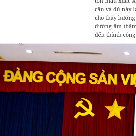
tôn mầu xuất s
cần và đủ này l
cho thấy hướng
đường âm thầm 
đến thành công