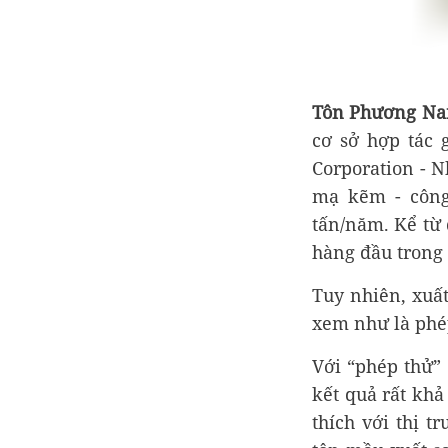
Tôn Phương N
cơ sở hợp tác
Corporation - 
mạ kẽm - công
tấn/năm. Kể từ
hàng đầu trong
Tuy nhiên, xuấ
xem như là phé
Với “phép thử” 
kết quả rất khả
thích với thị t