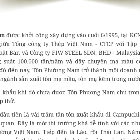
am
được khởi công xây dựng vào cuối 6/1995, tại KC
 giữa Tổng công ty Thép Việt Nam - CTCP với Tập
Nhật Bản và Công ty FIW STEEL SDN. BHD - Malaysia
 suất 100.000 tấn/năm và dây chuyền mạ màu cô
 đó đến nay, Tôn Phương Nam trở thành một doanh n
 ngành sản xuất tôn mạ mầu, tôn mạ kẽm trong nướ
t khẩu khi đó chưa được Tôn Phương Nam chú trọn
p thử.
đầu tiên là vài trăm tấn tôn xuất khẩu đi Campuch
 quan. Đây là một thị trường khá dễ tính với các n
rường Việt Nam. Tiếp đến là Lào, rồi Thái Lan. Nă