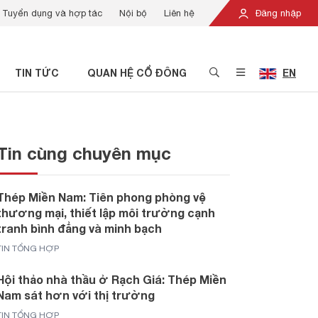
Tuyển dụng và hợp tác
Nội bộ
Liên hệ
Đăng nhập
TIN TỨC
QUAN HỆ CỔ ĐÔNG
EN
Tin cùng chuyên mục
Thép Miền Nam: Tiên phong phòng vệ
thương mại, thiết lập môi trường cạnh
tranh bình đẳng và minh bạch
TIN TỔNG HỢP
Hội thảo nhà thầu ở Rạch Giá: Thép Miền
Nam sát hơn với thị trường
TIN TỔNG HỢP