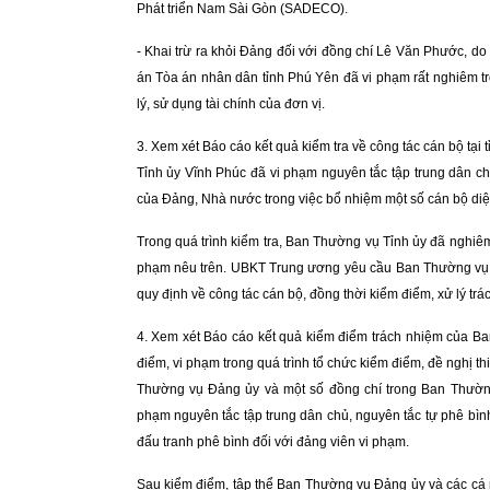
Phát triển Nam Sài Gòn (SADECO).
- Khai trừ ra khỏi Đảng đối với đồng chí Lê Văn Phước, do
án Tòa án nhân dân tỉnh Phú Yên đã vi phạm rất nghiêm t
lý, sử dụng tài chính của đơn vị.
3
. Xem xét Báo cáo kết quả kiểm tra về công tác cán bộ tạ
Tỉnh ủy Vĩnh Phúc đã vi phạm nguyên tắc tập trung dân ch
của Đảng, Nhà nước trong việc bổ nhiệm một số cán bộ diệ
Trong quá trình kiểm tra, Ban Thường vụ Tỉnh ủy đã nghiêm
phạm nêu trên. UBKT Trung ương yêu cầu Ban Thường vụ Tỉ
quy định về công tác cán bộ, đồng thời kiểm điểm, xử lý trá
4
. Xem xét Báo cáo kết quả kiểm điểm trách nhiệm của B
điểm, vi phạm trong quá trình tổ chức kiểm điểm, đề nghị t
Thường vụ Đảng ủy và một số đồng chí trong Ban Thường
phạm nguyên tắc tập trung dân chủ, nguyên tắc tự phê bình
đấu tranh phê bình đối với đảng viên vi phạm.
Sau kiểm điểm, tập thể Ban Thường vụ Đảng ủy và các cá n