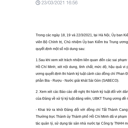
23/03/2021 16:56
Trong các ngày 18, 19 và 22/3/2021, tại Hà Nội, Ủy ban K
viên Bộ Chính trị, Chủ nhiệm Ủy ban Kiểm tra Trung ương 
quyết định một số nội dung sau:
1
.
Sau khi x
em xét trách nhiệm liên quan đến các sai phạm 
Hồ Chí Minh; x
ét nội dung, tính chất, mức độ, hậu quả vi
ương
quyết định thi hành kỷ luật cảnh cáo đồng chí Phan
phần Bia - Rượu - Nước giải khát Sài Gòn (SABECO).
2
. X
em xét các B
áo cáo đề nghị thi hành kỷ luật đối với đả
của Đảng về xử lý kỷ luật đảng viên, UBKT Trung ương đề ng
-
Khai trừ ra khỏi Đảng đối với đồng chí Tất Thành Cang
Thường trực Thành ủy Thành phố Hồ Chí Minh đã vi phạm r
tác
quản lý, sử dụng tài sản nhà nước tại Công ty TNHH m