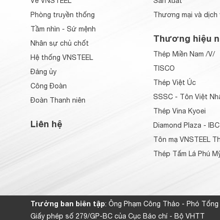
Về VNSTEEL
Sản xuất
Phòng truyền thống
Thương mại và dịch 
Tầm nhìn - Sứ mệnh
Thương hiệu n
Nhân sự chủ chốt
Thép Miền Nam /V/
Hệ thống VNSTEEL
TISCO
Đảng ủy
Thép Việt Úc
Công Đoàn
SSSC - Tôn Việt Nh
Đoàn Thanh niên
Thép Vina Kyoei
Liên hệ
Diamond Plaza - IBC
Tôn mạ VNSTEEL Th
Thép Tấm Lá Phú Mỹ
Trưởng ban biên tập
: Ông Phạm Công Thảo - Phó Tổng
Giấy phép số 279/GP-BC của Cục Báo chí - Bộ VHTT