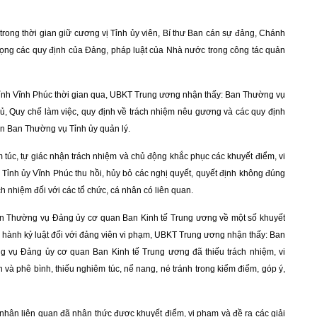
 trong thời gian giữ cương vị Tỉnh ủy viên, Bí thư Ban cán sự đảng, Chánh
rọng các quy định của Đảng, pháp luật của Nhà nước trong công tác quản
i tỉnh Vĩnh Phúc thời gian qua, UBKT Trung ương nhận thấy: Ban Thường vụ
ủ, Quy chế làm việc, quy định về trách nhiệm nêu gương và các quy định
n Ban Thường vụ Tỉnh ủy quản lý.
 túc, tự giác nhận trách nhiệm và chủ động khắc phục các khuyết điểm, vi
nh ủy Vĩnh Phúc thu hồi, hủy bỏ các nghị quyết, quyết định không đúng
ch nhiệm đối với các tổ chức, cá nhân có liên quan.
an Thường vụ Đảng ủy cơ quan Ban Kinh tế Trung ương về một số khuyết
hi hành kỷ luật đối với đảng viên vi phạm, UBKT Trung ương nhận thấy: Ban
 vụ Đảng ủy cơ quan Ban Kinh tế Trung ương đã thiếu trách nhiệm, vi
 và phê bình, thiếu nghiêm túc, nể nang, né tránh trong kiểm điểm, góp ý,
hân liên quan đã nhận thức được khuyết điểm, vi phạm và đề ra các giải