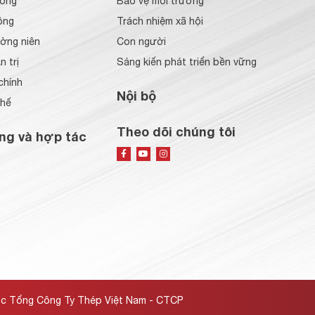
đông
Bảo vệ môi trường
ông
Trách nhiệm xã hội
ờng niên
Con người
 trị
Sáng kiến phát triển bền vững
chính
Nội bộ
chế
Theo dõi chúng tôi
ng và hợp tác
ộc Tổng Công Ty Thép Việt Nam - CTCP