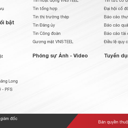
Tin hoạt động VNSTEEL
Tin tức cổ 
vụ
Tin tổng hợp
Đại hội cổ đ
Tin thị trường thép
Báo cáo thư
ổi bật
Tin Đảng ủy
Báo cáo quản
Tin Công đoàn
Báo cáo tài 
Gương mặt VNSTEEL
Điều lệ quy 
Phóng sự Ảnh - Video
Tuyển dụ
ật
ăng Long
 - PFS
 giám đốc
Bản quyền thu