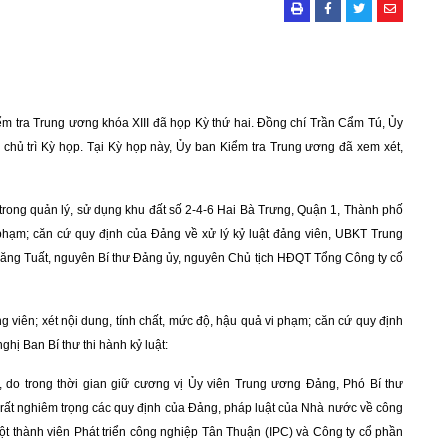
iểm tra Trung ương khóa XIII đã họp Kỳ thứ hai. Đồng chí Trần Cẩm Tú, Ủy
chủ trì Kỳ họp. Tại Kỳ họp này, Ủy ban Kiểm tra Trung ương đã xem xét,
trong quản lý, sử dụng khu đất số 2-4-6 Hai Bà Trưng, Quận 1, Thành phố
 phạm;
căn cứ quy định của Đảng về xử lý kỷ luật đảng viên, UBKT Trung
 Đăng Tuất, nguyên Bí thư Đảng ủy, nguyên Chủ tịch HĐQT Tổng Công ty cổ
ng viên;
x
ét nội dung, tính chất, mức độ, hậu quả vi phạm; căn cứ quy định
hị Ban Bí thư thi hành kỷ luật:
, do trong thời gian giữ cương vị Ủy viên Trung ương Đảng, Phó Bí thư
ất nghiêm trọng các quy định của Đảng, pháp luật của Nhà nước về
công
ột thành viên Phát triển công nghiệp Tân Thuận (IPC) và Công ty cổ phần