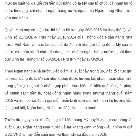
mức lãi suất tối đa đối với tiền gửi bằng đô la Mỹ của tổ chức, cá nhân tại tổ
chức tín dụng, chi nhánh ngân hàng nước ngoài mà Ngân hàng Nhà nước
vừa ban hành.
Quyết định này có hiệu lực thi hành kể từ ngày 28/9/2015 và thay thế Quyết
định số 2172/QĐ-NHNN ngày 28/10/2014 của Thống đốc Ngân hàng Nhà
nước Việt Nam về mức lãi suất tối đa đối với tiền gửi bằng đô la Mỹ của tổ
chức, cá nhân tại tổ chức tín dụng, chi nhánh ngân hàng nước ngoài theo
quy định tại Thông tư số 06/2014/TT-NHNN ngày 17/3/2014.
Theo Ngân hàng Nhà nước, việc giảm lãi suất này, trong đó, việc tổ chức gửi
tiết kiệm bằng đô la Mỹ coi như không được hưởng lãi, nhằm ngăn chặn tình
trạng găm giữ ngoại tệ nhằm góp phần thực hiện có hiệu quả các giải pháp
về chính sách tiền tệ, hoạt động ngân hàng trong những tháng cuối năm
2015 và trên cơ sở đánh giá diễn biến kinh tế vĩ mô, tình hình thị trường tiền
tệ, ngoại hối, Ngân hàng Nhà nước Việt Nam ban hành.
Trước đó, ngay sau khi Cục dự trữ Liên bang Mỹ quyết định chưa nâng lãi
suất USD, Ngân hàng Nhà nước đã tái khẳng định không điều chỉnh tỷ giá
USD/VND từ nay đến cuối năm và thậm chí cả đầu năm 2016.