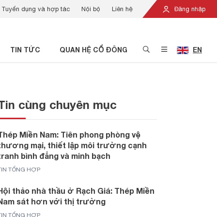
Tuyển dụng và hợp tác
Nội bộ
Liên hệ
Đăng nhập
TIN TỨC
QUAN HỆ CỔ ĐÔNG
EN
Tin cùng chuyên mục
Thép Miền Nam: Tiên phong phòng vệ
thương mại, thiết lập môi trường cạnh
tranh bình đẳng và minh bạch
TIN TỔNG HỢP
Hội thảo nhà thầu ở Rạch Giá: Thép Miền
Nam sát hơn với thị trường
TIN TỔNG HỢP