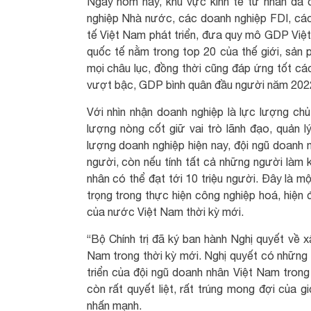
Ngày hôm nay, khu vực kinh tế tư nhân đã 
nghiệp Nhà nước, các doanh nghiệp FDI, các
tế Việt Nam phát triển, đưa quy mô GDP Việ
quốc tế nằm trong top 20 của thế giới, sản
mọi châu lục, đồng thời cũng đáp ứng tốt cá
vượt bậc, GDP bình quân đầu người năm 2022
Với nhìn nhận doanh nghiệp là lực lượng chủ 
lượng nòng cốt giữ vai trò lãnh đạo, quản l
lượng doanh nghiệp hiện nay, đội ngũ doanh n
người, còn nếu tính tất cả những người làm k
nhân có thể đạt tới 10 triệu người. Đây là m
trọng trong thực hiện công nghiệp hoá, hiện 
của nước Việt Nam thời kỳ mới.
“Bộ Chính trị đã ký ban hành Nghị quyết về x
Nam trong thời kỳ mới. Nghị quyết có những 
triển của đội ngũ doanh nhân Việt Nam trong
còn rất quyết liệt, rất trúng mong đợi của 
nhấn mạnh.