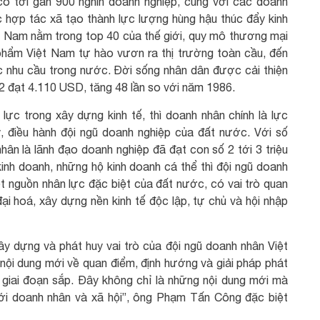
có tới gần 900 nghìn doanh nghiệp, cùng với các doanh
 hợp tác xã tạo thành lực lượng hùng hậu thúc đẩy kinh
t Nam nằm trong top 40 của thế giới, quy mô thương mại
 phẩm Việt Nam tự hào vươn ra thị trường toàn cầu, đến
c nhu cầu trong nước. Đời sống nhân dân được cải thiện
 đạt 4.110 USD, tăng 48 lần so với năm 1986.
lực trong xây dựng kinh tế, thì doanh nhân chính là lực
ý, điều hành đội ngũ doanh nghiệp của đất nước. Với số
hân là lãnh đạo doanh nghiệp đã đạt con số 2 tới 3 triệu
inh doanh, những hộ kinh doanh cá thể thì đội ngũ doanh
ột nguồn nhân lực đặc biệt của đất nước, có vai trò quan
đại hoá, xây dựng nền kinh tế độc lập, tự chủ và hội nhập
ây dựng và phát huy vai trò của đội ngũ doanh nhân Việt
nội dung mới về quan điểm, định hướng và giải pháp phát
 giai đoạn sắp. Đây không chỉ là những nội dung mới mà
giới doanh nhân và xã hội”, ông Phạm Tấn Công đặc biệt