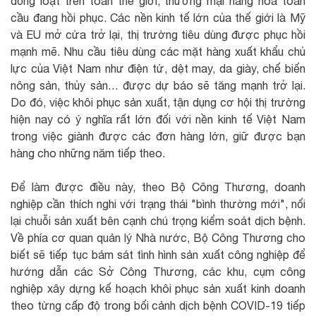
đồng loạt trên toàn thế giới, thương mại hàng hóa toàn
cầu đang hồi phục. Các nền kinh tế lớn của thế giới là Mỹ
và EU mở cửa trở lại, thị trường tiêu dùng được phục hồi
mạnh mẽ. Nhu cầu tiêu dùng các mặt hàng xuất khẩu chủ
lực của Việt Nam như điện tử, dệt may, da giày, chế biến
nông sản, thủy sản… được dự báo sẽ tăng mạnh trở lại.
Do đó, việc khôi phục sản xuất, tận dụng cơ hội thị trường
hiện nay có ý nghĩa rất lớn đối với nền kinh tế Việt Nam
trong việc giành được các đơn hàng lớn, giữ được bạn
hàng cho những năm tiếp theo.
Để làm được điều này, theo Bộ Công Thương, doanh
nghiệp cần thích nghi với trạng thái "bình thường mới", nối
lại chuỗi sản xuất bên cạnh chú trọng kiểm soát dịch bệnh.
Về phía cơ quan quản lý Nhà nước, Bộ Công Thương cho
biết sẽ tiếp tục bám sát tình hình sản xuất công nghiệp để
hướng dẫn các Sở Công Thương, các khu, cụm công
nghiệp xây dựng kế hoạch khôi phục sản xuất kinh doanh
theo từng cấp độ trong bối cảnh dịch bệnh COVID-19 tiếp