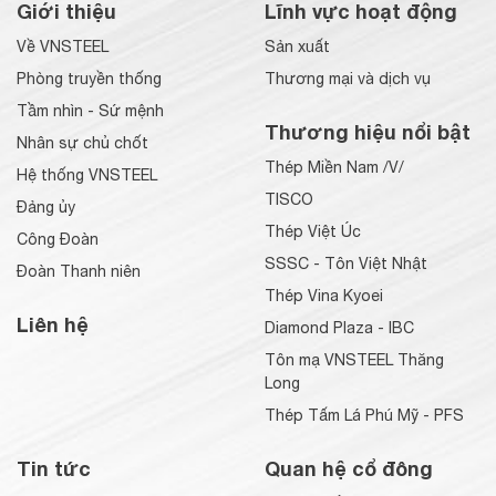
Giới thiệu
Lĩnh vực hoạt động
Về VNSTEEL
Sản xuất
Phòng truyền thống
Thương mại và dịch vụ
Tầm nhìn - Sứ mệnh
Thương hiệu nổi bật
Nhân sự chủ chốt
Thép Miền Nam /V/
Hệ thống VNSTEEL
TISCO
Đảng ủy
Thép Việt Úc
Công Đoàn
SSSC - Tôn Việt Nhật
Đoàn Thanh niên
Thép Vina Kyoei
Liên hệ
Diamond Plaza - IBC
Tôn mạ VNSTEEL Thăng
Long
Thép Tấm Lá Phú Mỹ - PFS
Tin tức
Quan hệ cổ đông