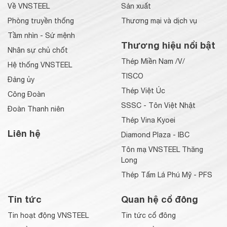
Về VNSTEEL
Sản xuất
Phòng truyền thống
Thương mại và dịch vụ
Tầm nhìn - Sứ mệnh
Thương hiệu nổi bật
Nhân sự chủ chốt
Thép Miền Nam /V/
Hệ thống VNSTEEL
TISCO
Đảng ủy
Thép Việt Úc
Công Đoàn
SSSC - Tôn Việt Nhật
Đoàn Thanh niên
Thép Vina Kyoei
Liên hệ
Diamond Plaza - IBC
Tôn mạ VNSTEEL Thăng
Long
Thép Tấm Lá Phú Mỹ - PFS
Tin tức
Quan hệ cổ đông
Tin hoạt động VNSTEEL
Tin tức cổ đông