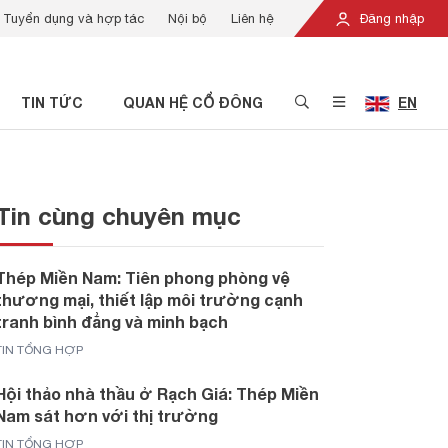
Tuyển dụng và hợp tác
Nội bộ
Liên hệ
Đăng nhập
TIN TỨC
QUAN HỆ CỔ ĐÔNG
EN
Tin cùng chuyên mục
Thép Miền Nam: Tiên phong phòng vệ
thương mại, thiết lập môi trường cạnh
tranh bình đẳng và minh bạch
TIN TỔNG HỢP
Hội thảo nhà thầu ở Rạch Giá: Thép Miền
Nam sát hơn với thị trường
TIN TỔNG HỢP