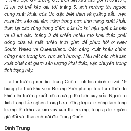
*: Theo cục khí tượng Úc, thời tiết xấu bao gồm mưa lớn,
lũ lụt có thể kéo dài tới tháng 5, ảnh hưởng tới nguồn
cung xuất khẩu của Úc đặc biệt than và quặng sắt. Việc
mưa lớn kéo dài làm trầm trọng hơn tình trạng xuất khẩu
than tại các vùng trọng điểm của Úc khi hậu quả của bão
và lũ lụt đầu tháng 3 đã khiến nhiều mỏ khai thác phải
đóng cửa và mất nhiều thời gian để phục hồi ở New
South Wales và Queensland. Các cảng xuất khẩu chính
cũng nằm trong khu vực ảnh hưởng. Hầu hết các nhà sản
xuất phải cắt giảm sản lượng khai thác, vận chuyển trong
tình trạng này.
Tại thị trường nội địa Trung Quốc, tình hình dịch covid-19
bùng phát và khu vực Đường Sơn phong tỏa tạm thời đã
khiến thị trường xuất hiện những dấu hiệu suy yếu. Ngoài ra
tình trạng tắc nghẽn trong hoạt động logistic cũng làm tăng
lượng tồn kho và làm suy yếu thị trường, tăng áp lực giảm
giá đối với than mỡ nội địa Trung Quốc.
Đình Trung