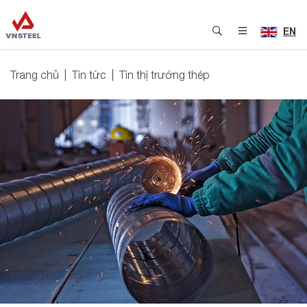
EN
Trang chủ
Tin tức
Tin thị trường thép