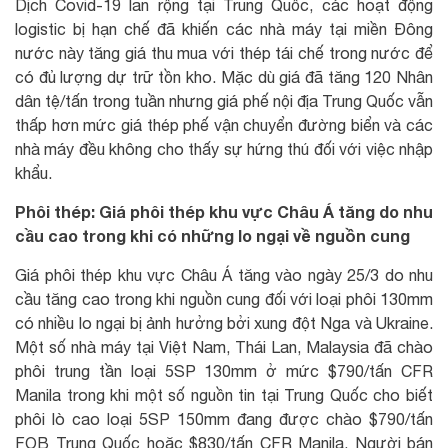
Dịch Covid-19 lan rộng tại Trung Quốc, các hoạt động
logistic bị hạn chế đã khiến các nhà máy tại miền Đông
nước này tăng giá thu mua với thép tái chế trong nước để
có đủ lượng dự trữ tồn kho. Mặc dù giá đã tăng 120 Nhân
dân tệ/tấn trong tuần nhưng giá phế nội địa Trung Quốc vẫn
thấp hơn mức giá thép phế vận chuyển đường biển và các
nhà máy đều không cho thấy sự hứng thú đối với việc nhập
khẩu.
Phôi thép: Giá phôi thép khu vực Châu Á tăng do nhu
cầu cao trong khi có những lo ngại về nguồn cung
Giá phôi thép khu vực Châu Á tăng vào ngày 25/3 do nhu
cầu tăng cao trong khi nguồn cung đối với loại phôi 130mm
có nhiều lo ngại bị ảnh hưởng bởi xung đột Nga và Ukraine.
Một số nhà máy tại Việt Nam, Thái Lan, Malaysia đã chào
phôi trung tần loại 5SP 130mm ở mức $790/tấn CFR
Manila trong khi một số nguồn tin tại Trung Quốc cho biết
phôi lò cao loại 5SP 150mm đang được chào $790/tấn
FOB Trung Quốc hoặc $830/tấn CFR Manila. Người bán