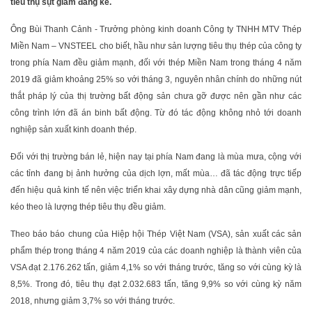
tiêu thụ sụt giảm đáng kể.
Ông Bùi Thanh Cảnh - Trưởng phòng kinh doanh Công ty TNHH MTV Thép
Miền Nam – VNSTEEL cho biết, hầu như sản lượng tiêu thụ thép của công ty
trong phía Nam đều giảm mạnh, đối với thép Miền Nam trong tháng 4 năm
2019 đã giảm khoảng 25% so với tháng 3, nguyên nhân chính do những nút
thắt pháp lý của thị trường bất động sản chưa gỡ được nên gần như các
công trình lớn đã án binh bất động. Từ đó tác động không nhỏ tới doanh
nghiệp sản xuất kinh doanh thép.
Đối với thị trường bán lẻ, hiện nay tại phía Nam đang là mùa mưa, cộng với
các tỉnh đang bị ảnh hưởng của dịch lợn, mất mùa… đã tác động trực tiếp
đến hiệu quả kinh tế nên việc triển khai xây dựng nhà dân cũng giảm mạnh,
kéo theo là lượng thép tiêu thụ đều giảm.
Theo báo báo chung của Hiệp hội Thép Việt Nam (VSA), sản xuất các sản
phẩm thép trong tháng 4 năm 2019 của các doanh nghiệp là thành viên của
VSA đạt 2.176.262 tấn, giảm 4,1% so với tháng trước, tăng so với cùng kỳ là
8,5%. Trong đó, tiêu thụ đạt 2.032.683 tấn, tăng 9,9% so với cùng kỳ năm
2018, nhưng giảm 3,7% so với tháng trước.