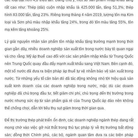
các loại đạt hơn 4,8 triệu tấn. Đáng chú ý, một số sản phẩm nhập khẩu tăng
rất cao như: Thép (dài) cuộn nhập khẩu là 425.000 tấn, tăng 51,3%; thép
hình 83.000 tấn, tăng 23%. Riêng trong tháng 4 năm 2019, lượng tôn mạ Kim
loại và Sơn phủ màu nhập khẩu tăng 24%, trong đó tôn màu tăng 55%, tôn
mạ kẽm tăng khoảng 25%.
Lý giải nguyên nhân sản phẩm tôn nhập khẩu tăng trưởng mạnh trong thời
gian gần đây, nhiều doanh nghiệp sản xuất tôn trong nước bày tỏ quan ngại
và cho rằng: Mỹ áp thuế cao đối với các sản phẩm nhập khẩu từ Trung Quốc
nên Trung Quốc quay đầu đẩy mạnh xuất khẩu sang Việt Nam. Bên cạnh đó,
một số nước đã đưa ra biện pháp áp thuế tự vệ nhằm bảo vệ sản xuất trong
nước. Từ những yếu tố căn bản đó đã tác động không nhỏ tới hiệu quả sản
xuất kinh doanh của các doanh nghiệp trong nước, mặc dù các doanh
nghiệp đã chú trọng đầu tư, tiết giảm chi phí, chú trọng đến thị trường trong
nước nhưng sức ép từ sản phẩm giá rẻ của Trung Quốc áp đảo nên không
thể chống chọi, dẫn tới tiêu thụ sụt giảm trong thời gian qua.
Để thị trường thép phát triển ổn định, các doanh nghiệp ngành thép đang rất
mong chờ vào việc gỡ nút thắt trong thủ tục pháp lý về thị trường bất động
sản; đồng thời Chính phủ, các bộ, ngành quan tâm đưa ra các biện pháp