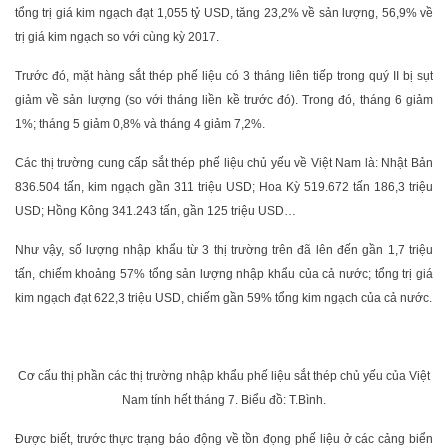
tổng trị giá kim ngạch đạt 1,055 tỷ USD, tăng 23,2% về sản lượng, 56,9% về
trị giá kim ngạch so với cùng kỳ 2017.
Trước đó, mặt hàng sắt thép phế liệu có 3 tháng liên tiếp trong quý II bị sụt
giảm về sản lượng (so với tháng liền kề trước đó). Trong đó, tháng 6 giảm
1%; tháng 5 giảm 0,8% và tháng 4 giảm 7,2%.
Các thị trường cung cấp sắt thép phế liệu chủ yếu về Việt Nam là: Nhật Bản
836.504 tấn, kim ngạch gần 311 triệu USD; Hoa Kỳ 519.672 tấn 186,3 triệu
USD; Hồng Kông 341.243 tấn, gần 125 triệu USD…
Như vậy, số lượng nhập khẩu từ 3 thị trường trên đã lên đến gần 1,7 triệu
tấn, chiếm khoảng 57% tổng sản lượng nhập khẩu của cả nước; tổng trị giá
kim ngạch đạt 622,3 triệu USD, chiếm gần 59% tổng kim ngạch của cả nước.
Cơ cấu thị phần các thị trường nhập khẩu phế liệu sắt thép chủ yếu của Việt
Nam tính hết tháng 7. Biểu đồ: T.Bình.
Được biết, trước thực trạng báo động về tồn đọng phế liệu ở các cảng biển