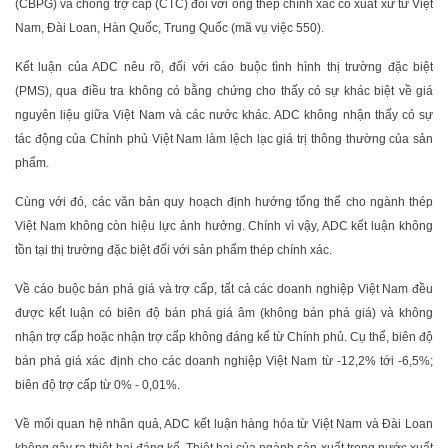
(CBPG) và chống trợ cấp (CTC) đối với ống thép chính xác có xuất xứ từ Việt
Nam, Đài Loan, Hàn Quốc, Trung Quốc (mã vụ việc 550).
Kết luận của ADC nêu rõ, đối với cáo buộc tình hình thị trường đặc biệt
(PMS), qua điều tra không có bằng chứng cho thấy có sự khác biệt về giá
nguyên liệu giữa Việt Nam và các nước khác. ADC không nhận thấy có sự
tác động của Chính phủ Việt Nam làm lệch lạc giá trị thông thường của sản
phẩm.
Cùng với đó, các văn bản quy hoạch định hướng tổng thể cho ngành thép
Việt Nam không còn hiệu lực ảnh hưởng. Chính vì vậy, ADC kết luận không
tồn tại thị trường đặc biệt đối với sản phẩm thép chính xác.
Về cáo buộc bán phá giá và trợ cấp, tất cả các doanh nghiệp Việt Nam đều
được kết luận có biên độ bán phá giá âm (không bán phá giá) và không
nhận trợ cấp hoặc nhận trợ cấp không đáng kể từ Chính phủ. Cụ thể, biên độ
bán phá giá xác định cho các doanh nghiệp Việt Nam từ -12,2% tới -6,5%;
biên độ trợ cấp từ 0% - 0,01%.
Về mối quan hệ nhân quả, ADC kết luận hàng hóa từ Việt Nam và Đài Loan