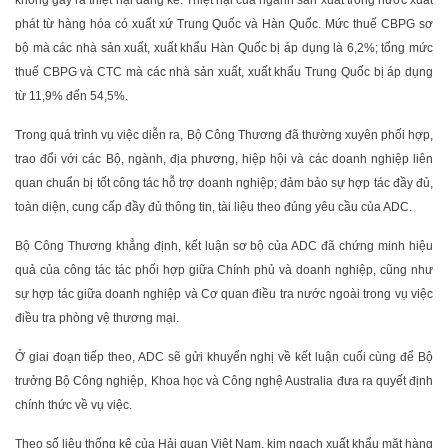
không gây ra thiệt hại đáng kể. Thiệt hại của ngành sản xuất trong nước xuất
phát từ hàng hóa có xuất xứ Trung Quốc và Hàn Quốc. Mức thuế CBPG sơ
bộ mà các nhà sản xuất, xuất khẩu Hàn Quốc bị áp dụng là 6,2%; tổng mức
thuế CBPG và CTC mà các nhà sản xuất, xuất khẩu Trung Quốc bị áp dụng
từ 11,9% đến 54,5%.
Trong quá trình vụ việc diễn ra, Bộ Công Thương đã thường xuyên phối hợp,
trao đổi với các Bộ, ngành, địa phương, hiệp hội và các doanh nghiệp liên
quan chuẩn bị tốt công tác hỗ trợ doanh nghiệp; đảm bảo sự hợp tác đầy đủ,
toàn diện, cung cấp đầy đủ thông tin, tài liệu theo đúng yêu cầu của ADC.
Bộ Công Thương khẳng định, kết luận sơ bộ của ADC đã chứng minh hiệu
quả của công tác tác phối hợp giữa Chính phủ và doanh nghiệp, cũng như
sự hợp tác giữa doanh nghiệp và Cơ quan điều tra nước ngoài trong vụ việc
điều tra phòng vệ thương mại.
Ở giai đoạn tiếp theo, ADC sẽ gửi khuyến nghị về kết luận cuối cùng để Bộ
trưởng Bộ Công nghiệp, Khoa học và Công nghệ Australia đưa ra quyết định
chính thức về vụ việc.
Theo số liệu thống kê của Hải quan Việt Nam, kim ngạch xuất khẩu mặt hàng