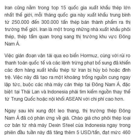
Iran cũng nằm trong top 15 quốc gia xuất khẩu thép lớn
nhất thế giới, mỗi tháng quốc gia này xuất khẩu trung bình
từ 250.000 đến 300.000 tấn thép bán thành phẩm ra thị
trường thế giới. Iran là một trong những nhà xuất khẩu phôi
thép, thép tấm quan trọng sang thị trường khu vực Đông
Nam Á.
Việc gián đoạn vận tải qua eo biển Hormuz, cùng với rủi ro
thanh toán quốc tế và các lệnh trừng phạt bổ sung đã khiến
các đơn hàng xuất khẩu thép từ Iran bị hủy bỏ hoặc đình
trệ. Việc này đã tạo ra một khoảng trống nguồn cung ngay
lập tức, buộc các nhà máy cán thép tại Đông Nam Á, đặc
biệt tại Thái Lan và Indonesia phải tìm kiếm nguồn thay thế
từ Trung Quốc hoặc nội khối ASEAN với chi phí cao hơn.
Ngay sau khi xung đột leo thang, thị trường thép Đông
Nam Á đã có phản ứng về giá. Chào giá cho phôi thép loại
cơ bản từ nhà máy Dexin Steel của Indonesia ngay trong
phiên đầu tuần này đã tăng thêm 5 USD/tấn, đạt mức 460