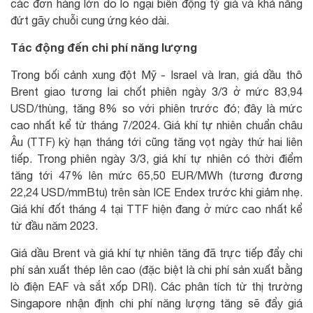
các đơn hàng lớn do lo ngại biến động tỷ giá và khả năng
đứt gãy chuỗi cung ứng kéo dài.
Tác động đến chi phí năng lượng
Trong bối cảnh xung đột Mỹ - Israel và Iran, giá dầu thô
Brent giao tương lai chốt phiên ngày 3/3 ở mức 83,94
USD/thùng, tăng 8% so với phiên trước đó; đây là mức
cao nhất kể từ tháng 7/2024. Giá khí tự nhiên chuẩn châu
Âu (TTF) kỳ hạn tháng tới cũng tăng vọt ngày thứ hai liên
tiếp. Trong phiên ngày 3/3, giá khí tự nhiên có thời điểm
tăng tới 47% lên mức 65,50 EUR/MWh (tương đương
22,24 USD/mmBtu) trên sàn ICE Endex trước khi giảm nhẹ.
Giá khí đốt tháng 4 tại TTF hiện đang ở mức cao nhất kể
từ đầu năm 2023.
Giá dầu Brent và giá khí tự nhiên tăng đã trực tiếp đẩy chi
phí sản xuất thép lên cao (đặc biệt là chi phí sản xuất bằng
lò điện EAF và sắt xốp DRI). Các phân tích từ thị trường
Singapore nhận định chi phí năng lượng tăng sẽ đẩy giá