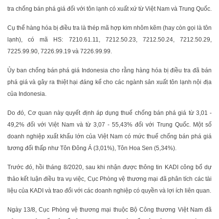
tra chống bán phá giá đối với tôn lạnh có xuất xứ từ Việt Nam và Trung Quốc.
Cụ thể hàng hóa bị điều tra là thép mã hợp kim nhôm kẽm (hay còn gọi là tôn
lạnh), có mã HS: 7210.61.11, 7212.50.23, 7212.50.24, 7212.50.29,
7225.99.90, 7226.99.19 và 7226.99.99.
Ủy ban chống bán phá giá Indonesia cho rằng hàng hóa bị điều tra đã bán
phá giá và gây ra thiệt hại đáng kể cho các ngành sản xuất tôn lạnh nội địa
của Indonesia.
Do đó, Cơ quan này quyết định áp dụng thuế chống bán phá giá từ 3,01 -
49,2% đối với Việt Nam và từ 3,07 - 55,43% đối với Trung Quốc. Một số
doanh nghiệp xuất khẩu lớn của Việt Nam có mức thuế chống bán phá giá
tương đối thấp như Tôn Đông Á (3,01%), Tôn Hoa Sen (5,34%).
Trước đó, hồi tháng 8/2020, sau khi nhận được thông tin KADI công bố dự
thảo kết luận điều tra vụ việc, Cục Phòng vệ thương mại đã phân tích các tài
liệu của KADI và trao đổi với các doanh nghiệp có quyền và lợi ích liên quan.
Ngày 13/8, Cục Phòng vệ thương mại thuộc Bộ Công thương Việt Nam đã