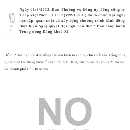
Ngày 01/8/2013, Ban Thường vụ Đảng ủy Tổng công ty
Thép Việt Nam - CTCP (VNSTEEL) đã tổ chức Hội nghị
học tập, quán triệt và xây dựng chương trình hành động
thực hiện Nghị quyết Hội nghị lần thứ 7 Ban chấp hành
Trung ương Đảng khoá XI.
Đến dự Hội nghị có 450 đồng chí đại biểu là cán bộ chủ chốt của Tổng công
ty và toàn thể đảng viên của các tổ chức Đảng trực thuộc tại khu vực Hà Nội
và Thành phố Hồ Chí Minh.