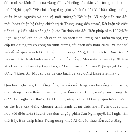
đổi mới sự lãnh đạo của Đảng đối với công tác dân vận trong tình hình
mới";
Nghị quyết "Về chủ động ứng phó với biến đổi khí hậu, tăng cường
quản lý tài nguyên và bảo vệ môi trường"; Kết luận "Về việc tiếp tục đổi
mới, hoàn thiện hệ thống chính trị từ Trung ương đến cơ sở";
Kết luận về việc
tiếp thu ý kiến nhân dân góp ý vào Dự thảo sửa đổi Hiến pháp năm 1992;
Kết
luận "Một số vấn đề về cải cách chính sách tiền lương, bảo hiểm xã hội, trợ
cấp ưu đãi người có công và định hướng cải cách đến năm 2020" và một số
vấn đề về
quy hoạch Ban Chấp hành Trung ương, Bộ Chính trị, Ban Bí thư
và các chức danh lãnh đạo chủ chốt của Đảng, Nhà nước nhiệm kỳ 2016 –
2021 và các nhiệm kỳ tiếp theo; sơ kết 1 năm thực hiện Nghị quyết Trung
ương 4 khóa XI "Một số vấn đề cấp bách về xây dựng Đảng hiện nay".
Qua hội nghị này, tin tưởng rằng các cấp uỷ Đảng, cán bộ đảng viên trong
toàn đảng bộ sẽ thấy rõ hơn ý nghĩa tầm quan trọng những nội dung đã
được Hội nghị lần thứ 7, BCH Trung ương khoá XI thông qua từ đó từ đó
cụ thể hoá xây dựng chương trình hành động thực hiện Nghị quyết phù
hợp với điều kiện thực tế của đơn vị góp phần đưa Nghị quyết Hội nghị lần
thứ Bảy, Ban chấp hành Trung ương khoá XI đi vào thực tiễn cuộc sống.