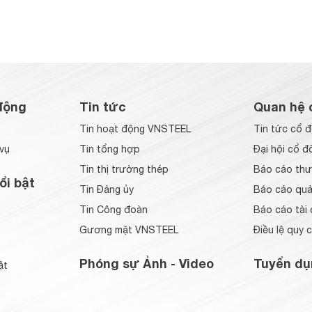
động
Tin tức
Quan hệ 
Tin hoạt động VNSTEEL
Tin tức cổ 
vụ
Tin tổng hợp
Đại hội cổ đ
Tin thị trường thép
Báo cáo thư
ổi bật
Tin Đảng ủy
Báo cáo quản
Tin Công đoàn
Báo cáo tài 
Gương mặt VNSTEEL
Điều lệ quy 
Phóng sự Ảnh - Video
Tuyển dụ
ật