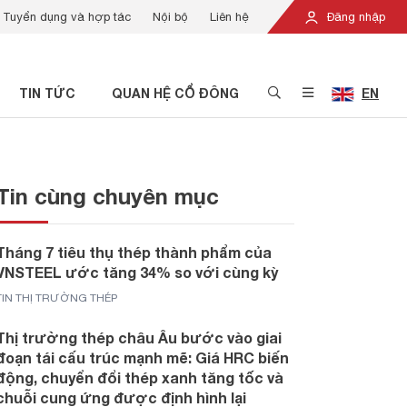
Tuyển dụng và hợp tác
Nội bộ
Liên hệ
Đăng nhập
TIN TỨC
QUAN HỆ CỔ ĐÔNG
EN
Tin cùng chuyên mục
Tháng 7 tiêu thụ thép thành phẩm của
VNSTEEL ước tăng 34% so với cùng kỳ
TIN THỊ TRƯỜNG THÉP
Thị trường thép châu Âu bước vào giai
đoạn tái cấu trúc mạnh mẽ: Giá HRC biến
động, chuyển đổi thép xanh tăng tốc và
chuỗi cung ứng được định hình lại