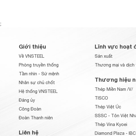
;
Giới thiệu
Lĩnh vực hoạt 
Về VNSTEEL
Sản xuất
Phòng truyền thống
Thương mại và dịch 
Tầm nhìn - Sứ mệnh
Thương hiệu n
Nhân sự chủ chốt
Thép Miền Nam /V/
Hệ thống VNSTEEL
TISCO
Đảng ủy
Thép Việt Úc
Công Đoàn
SSSC - Tôn Việt Nh
Đoàn Thanh niên
Thép Vina Kyoei
Liên hệ
Diamond Plaza - IBC