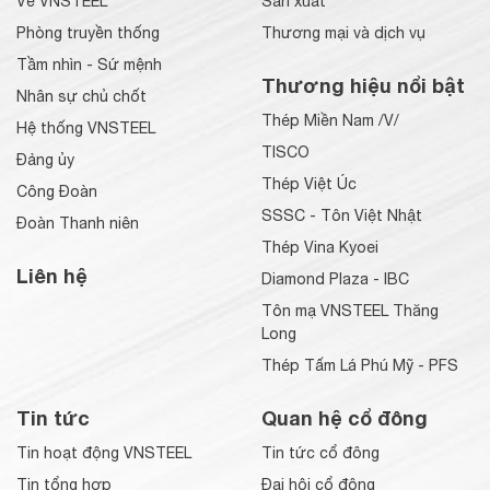
Về VNSTEEL
Sản xuất
Phòng truyền thống
Thương mại và dịch vụ
Tầm nhìn - Sứ mệnh
Thương hiệu nổi bật
Nhân sự chủ chốt
Thép Miền Nam /V/
Hệ thống VNSTEEL
TISCO
Đảng ủy
Thép Việt Úc
Công Đoàn
SSSC - Tôn Việt Nhật
Đoàn Thanh niên
Thép Vina Kyoei
Liên hệ
Diamond Plaza - IBC
Tôn mạ VNSTEEL Thăng
Long
Thép Tấm Lá Phú Mỹ - PFS
Tin tức
Quan hệ cổ đông
Tin hoạt động VNSTEEL
Tin tức cổ đông
Tin tổng hợp
Đại hội cổ đông