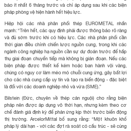
báo ít nhất 6 tháng trước và chỉ áp dụng sau khi các biện
pháp phòng vệ hiện hành hết hiệu lực.
Hiệp hội các nhà phân phối thép EUROMETAL nhấn
mạnh: “Trên hết, các quy định phải được thông báo rõ ràng
và đủ sớm trước khi có hiệu lực. Các nhà phân phối cần
thời gian điều chỉnh chiến lược nguồn cung, trong khi các
ngành công nghiệp hạ nguồn cần sự dự đoán trước để hấp
thụ giai đoạn chuyển tiếp mà không bị gián đoạn. Nếu các
biện pháp được thiết kế kém hoặc ban hành vội vàng,
chúng có nguy cơ làm méo mó chuỗi cung ứng, gây bất lợi
cho các nhà cung cấp uy tín và tạo ra biến động - đặc biệt
là đối với các doanh nghiệp nhỏ và vừa (SME).”
Bilstein (Đức, chuyên về thép cán nguội) cho rằng biện
pháp nên được áp dụng vô thời hạn, nhưng kèm theo cơ
chế đánh giá định kỳ để phản ứng kịp thời trước biến động
thị trường. ArcelorMittal bổ sung rằng: “Một khuôn khổ
pháp lý dài hạn - với các đợt rà soát có cấu trúc - sẽ củng