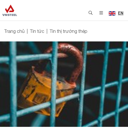
EN
Trang chủ
Tin tức
Tin thị trường thép