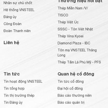
Thương hiệu nổi bật
Nhân sự chủ chốt
Thép Miền Nam /V/
Hệ thống VNSTEEL
TISCO
Đảng ủy
Thép Việt Úc
Công Đoàn
SSSC - Tôn Việt Nhật
Đoàn Thanh niên
Thép Vina Kyoei
Liên hệ
Diamond Plaza - IBC
Tôn mạ VNSTEEL Thăng
Long
Thép Tấm Lá Phú Mỹ - PFS
Tin tức
Quan hệ cổ đông
Tin hoạt động VNSTEEL
Tin tức cổ đông
Tin tổng hợp
Đại hội cổ đông
Tin thị trường thép
Báo cáo thường niên
Tin Đảng ủy
Báo cáo quản trị