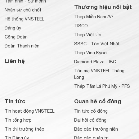
Tầm nhìn - Sứ mệnh
Thương hiệu nổi bật
Nhân sự chủ chốt
Thép Miền Nam /V/
Hệ thống VNSTEEL
TISCO
Đảng ủy
Thép Việt Úc
Công Đoàn
SSSC - Tôn Việt Nhật
Đoàn Thanh niên
Thép Vina Kyoei
Liên hệ
Diamond Plaza - IBC
Tôn mạ VNSTEEL Thăng
Long
Thép Tấm Lá Phú Mỹ - PFS
Tin tức
Quan hệ cổ đông
Tin hoạt động VNSTEEL
Tin tức cổ đông
Tin tổng hợp
Đại hội cổ đông
Tin thị trường thép
Báo cáo thường niên
Tin Đảng ủy
Báo cáo quản trị