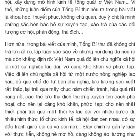
hội, xây dựng mô hình kinh tế tổng quát ở Việt Nam... Vì
thế, những luận điểm của Tổng Bí thư nêu ra trong bài viết
là khoa học, thuyết phục, không chủ quan, duy ý chí; là minh
chứng sắc bén bác bỏ sự xuyên tạc, xảo trá của các đối
tượng cơ hội, phản động, thù địch…
Hơn nữa, trong bài viết của mình, Tổng Bí thư đã không chỉ
trả lời rất rõ, lập luận sắc sảo về những nội dung đã nêu ra
mà còn khẳng định rõ: Việt Nam quá độ lên chủ nghĩa xã hội
là một sự nghiệp lâu dài, vô cùng khó khăn và phức tạp.
Việc đi lên chủ nghĩa xã hội từ một nước nông nghiệp lạc
hậu, bỏ qua chế độ tư bản chủ nghĩa, lực lượng sản xuất
rất thấp, lại trải qua mấy chục năm chiến tranh, hậu quả rất
nặng nề; các thế lực thù địch thường xuyên tìm cách phá
hoại, cho nên lại càng khó khăn, phức tạp; cho nên nhất
thiết phải trải qua một thời kỳ lâu dài với nhiều bước đi,
nhiều hình thức tổ chức kinh tế, xã hội đan xen nhau, có sự
đấu tranh giữa cái cũ và cái mới… Đây chính là gắn lý luận
với thực tiễn, không hề mơ hồ, càng không ảo tưởng như