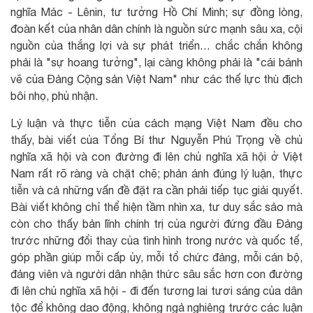
nghĩa Mác - Lênin, tư tưởng Hồ Chí Minh; sự đồng lòng,
đoàn kết của nhân dân chính là nguồn sức mạnh sâu xa, cội
nguồn của thắng lợi và sự phát triển… chắc chắn không
phải là "sự hoang tưởng", lại càng không phải là "cái bánh
vẽ của Đảng Cộng sản Việt Nam" như các thế lực thù địch
bôi nhọ, phủ nhận.
Lý luận và thực tiễn của cách mạng Việt Nam đều cho
thấy, bài viết của Tổng Bí thư Nguyễn Phú Trọng về chủ
nghĩa xã hội và con đường đi lên chủ nghĩa xã hội ở Việt
Nam rất rõ ràng và chặt chẽ; phản ánh đúng lý luận, thực
tiễn và cả những vấn đề đặt ra cần phải tiếp tục giải quyết.
Bài viết không chỉ thể hiện tầm nhìn xa, tư duy sắc sảo mà
còn cho thấy bản lĩnh chính trị của người đứng đầu Đảng
trước những đổi thay của tình hình trong nước và quốc tế,
góp phần giúp mỗi cấp ủy, mỗi tổ chức đảng, mỗi cán bộ,
đảng viên và người dân nhận thức sâu sắc hơn con đường
đi lên chủ nghĩa xã hội - đi đến tương lai tươi sáng của dân
tộc để không dao động, không ngả nghiêng trước các luận