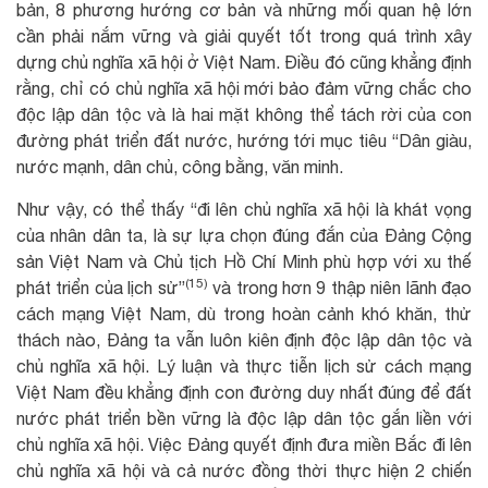
bản, 8 phương hướng cơ bản và những mối quan hệ lớn
cần phải nắm vững và giải quyết tốt trong quá trình xây
dựng chủ nghĩa xã hội ở Việt Nam. Điều đó cũng khẳng định
rằng, chỉ có chủ nghĩa xã hội mới bảo đảm vững chắc cho
độc lập dân tộc và là hai mặt không thể tách rời của con
đường phát triển đất nước, hướng tới mục tiêu “Dân giàu,
nước mạnh, dân chủ, công bằng, văn minh.
Như vậy, có thể thấy “đi lên chủ nghĩa xã hội là khát vọng
của nhân dân ta, là sự lựa chọn đúng đắn của Đảng Cộng
sản Việt Nam và Chủ tịch Hồ Chí Minh phù hợp với xu thế
(15)
phát triển của lịch sử”
và trong hơn 9 thập niên lãnh đạo
cách mạng Việt Nam, dù trong hoàn cảnh khó khăn, thử
thách nào, Đảng ta vẫn luôn kiên định độc lập dân tộc và
chủ nghĩa xã hội. Lý luận và thực tiễn lịch sử cách mạng
Việt Nam đều khẳng định con đường duy nhất đúng để đất
nước phát triển bền vững là độc lập dân tộc gắn liền với
chủ nghĩa xã hội. Việc Đảng quyết định đưa miền Bắc đi lên
chủ nghĩa xã hội và cả nước đồng thời thực hiện 2 chiến