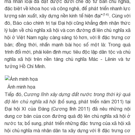
mà nhân loại đã đạt được dưới chế độ tư bản chủ nghĩa,
đặc biệt về khoa học và công nghệ, để phát triển nhanh lực
(14)
lượng sản xuất, xây dựng nền kinh tế hiện đại"
. Cùng với
đó, Báo cáo chính trị tại Đại hội cũng khẳng định nhận thức
lý luận về chủ nghĩa xã hội và con đường đi lên chủ nghĩa xã
hội ở Việt Nam ngày càng sáng tỏ hơn, với 8 đặc trưng cơ
bản; đồng thời, nhấn mạnh bài học số một là: Trong quá
trình đổi mới, phải kiên định mục tiêu độc lập dân tộc và chủ
nghĩa xã hội trên nền tảng chủ nghĩa Mác - Lênin và tư
tưởng Hồ Chí Minh.
Ảnh minh họa
Tiếp đó,
Cương lĩnh xây dựng đất nước trong thời kỳ quá
độ lên chủ nghĩa xã hội
(bổ sung, phát triển năm 2011) tại
Đại hội XI của Đảng (Cương lĩnh 2011) đã nêu những nội
dung cơ bản của con đường quá độ lên chủ nghĩa xã hội ở
nước ta; bổ sung, phát triển những đặc trưng của xã hội xã
hội chủ nghĩa mà nhân dân ta xây dựng với 8 đặc trưng cơ