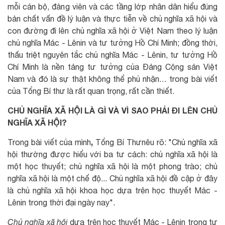
mỗi cán bộ, đảng viên và các tầng lớp nhân dân hiểu đúng
bản chất vấn đề lý luận và thực tiễn về chủ nghĩa xã hội và
con đường đi lên chủ nghĩa xã hội ở Việt Nam theo lý luận
chủ nghĩa Mác - Lênin và tư tưởng Hồ Chí Minh; đồng thời,
thấu triệt nguyên tắc chủ nghĩa Mác - Lênin, tư tưởng Hồ
Chí Minh là nền tảng tư tưởng của Đảng Cộng sản Việt
Nam và đó là sự thật không thể phủ nhận… trong bài viết
của Tổng Bí thư là rất quan trọng, rất cần thiết.
CHỦ NGHĨA XÃ HỘI LÀ GÌ VÀ VÌ SAO PHẢI ĐI LÊN CHỦ
NGHĨA XÃ HỘI?
,
Trong bài viết của mình
Tổng Bí Thư
nêu rõ: "Chủ nghĩa xã
hội thường được hiểu với ba tư cách: chủ nghĩa xã hội là
một học thuyết; chủ nghĩa xã hội là một phong trào; chủ
nghĩa xã hội là một chế độ... Chủ nghĩa xã hội đề cập ở đây
là chủ nghĩa xã hội khoa học dựa trên học thuyết Mác -
Lênin trong thời đại ngày nay".
Chủ nghĩa xã hội
dựa trên học thuyết Mác - Lênin trong tư