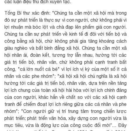
các luận điệu thù địch xuyên tạc.
Tổng Bí thư xác định: "Chúng ta cần một xã hội mà trong
đó sự phát triển là thực sự vì con người, chứ không phải vì
lợi nhuận mà bóc lột và chà đạp lên phẩm giá con người.
Chúng ta cần sự phát triển về kinh tế đi đôi với tiến bộ và
công bằng xã hội, chứ không phải gia tăng khoảng cách
giàu nghèo và bất bình đẳng xã hội. Chúng ta cần một xã
hội nhân ái, đoàn kết, tương trợ lẫn nhau, hướng tới các
giá trị tiến bộ, nhân văn, chứ không phải cạnh tranh bất
công, "cá lớn nuốt cá bé" vì lợi ích vị kỷ của một số ít cá
nhân và các phe nhóm"; "xã hội xã hội chủ nghĩa là xã hội
hướng tới các giá trị tiến bộ, nhân văn, dựa trên nền tảng
lợi ích chung của toàn xã hội hài hòa với lợi ích chính đáng
của con người, khác hẳn về chất so với các xã hội cạnh
tranh để chiếm đoạt lợi ích riêng giữa các cá nhân và phe
nhóm"; "Con người giữ vị trí trung tâm trong chiến lược
phát triển; phát triển văn hóa, xây dựng con người vừa là
mục tiêu, vừa là động lực của công cuộc đổi mới”… Đây