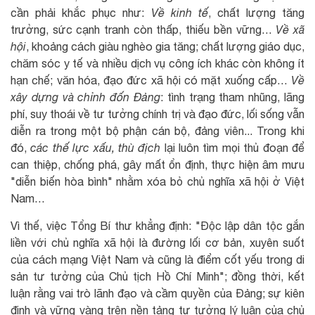
cần phải khắc phục như:
Về kinh tế
, chất lượng tăng
trưởng, sức cạnh tranh còn thấp, thiếu bền vững…
Về xã
hội
, khoảng cách giàu nghèo gia tăng; chất lượng giáo dục,
chăm sóc y tế và nhiều dịch vụ công ích khác còn không ít
hạn chế; văn hóa, đạo đức xã hội có mặt xuống cấp…
Về
xây dựng và chỉnh đốn Đảng
: tình trạng tham nhũng, lãng
phí, suy thoái về tư tưởng chính trị và đạo đức, lối sống vẫn
diễn ra trong một bộ phận cán bộ, đảng viên... Trong khi
đó,
các thế lực xấu, thù địch
lại luôn tìm mọi thủ đoạn để
can thiệp, chống phá, gây mất ổn định, thực hiện âm mưu
"diễn biến hòa bình" nhằm xóa bỏ chủ nghĩa xã hội ở Việt
Nam…
Vì thế, việc Tổng Bí thư khẳng định: "Độc lập dân tộc gắn
liền với chủ nghĩa xã hội là đường lối cơ bản, xuyên suốt
của cách mạng Việt Nam và cũng là điểm cốt yếu trong di
sản tư tưởng của Chủ tịch Hồ Chí Minh"; đồng thời, kết
luận rằng vai trò lãnh đạo và cầm quyền của Đảng; sự kiên
định và vững vàng trên nền tảng tư tưởng lý luận của chủ