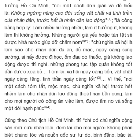
tưởng Hồ Chí Minh, "nói một cách đơn giản và dễ hiểu
là:
Không ngừng nâng cao đời sống vật chất và tinh thần
(1)
của nhân dân, trước hết là nhân dân lao động
"
; "là công
bằng hợp lý: Làm nhiều hưởng nhiều, làm ít hưởng ít, không
làm thì không hưởng. Những người già yếu hoặc tàn tật sẽ
(2)
được Nhà nước giúp đỡ chăm nom"
; "chủ nghĩa xã hội là
làm sao cho nhân dân đủ ăn, đủ mặc, ngày càng sung
sướng, ai nấy được đi học, ốm đau có thuốc, già không lao
động được thì nghỉ, những phong tục tập quán không tốt
dần được xóa bỏ… Tóm lại, xã hội ngày càng tiến, vật chất
(3)
ngày càng tăng, tinh thần ngày càng tốt"
… Vì thế, "nói
một cách tóm tắt, mộc mạc, chủ nghĩa xã hội trước hết
nhằm làm cho nhân dân lao động thoát nạn bần cùng, làm
cho mọi người có công ăn việc làm, được ấm no và sống
(4)
một đời hạnh phúc”
.
Cũng theo Chủ tịch Hồ Chí Minh, thì “chỉ có chủ nghĩa cộng
sản mới cứu nhân loại, đem lại cho mọi người không phân
biệt chủng tộc và nguồn gốc sự tự do, bình đẳng, bác ái,