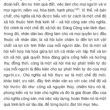
đoàn kết, ấm no trên quả đất, việc làm cho mọi người và vì
(5)
mọi người, niềm vui, hòa bình, hạnh phúc”
. Vì thế,
về bản
chất
, chủ nghĩa xã hội được hiểu với tư cách là một chế độ
xã hội thuộc hình thái kinh tế - xã hội cộng sản chủ nghĩa.
Đó chính là một chế độ xã hội do Đảng Cộng sản lãnh đạo;
trong đó, nhân dân lao động làm chủ và mọi quyền lực đều
thuộc về nhân dân; là xã hội luôn chăm lo đến lợi ích vật
chất và lợi ích tinh thần của mỗi người dân. Đó là một xã
hội kết hợp hài hòa giữa lợi ích cá nhân với tập thể và lợi
ích xã hội, giải quyết thỏa đáng giữa cống hiến và hưởng
thụ; đồng thời, cũng là một xã hội mà sự phát triển tự do
của mỗi người là điều kiện cho sự phát triển tự do của mọi
người,v.v.. Chủ nghĩa xã hội thực sự là một chế độ mới,
khác biệt, ưu việt, đầy tính nhân văn so với các chế độ xã
hội trước đó như công xã nguyên thủy, chiếm hữu nô lệ,
phong kiến và tư bản chủ nghĩa và đó là giai đoạn đầu của
chủ nghĩa cộng sản, mà việc xây dựng, hoàn thiện nó là một
quá trình lịch sử lâu dài, để từng bước đạt tới mục tiêu.