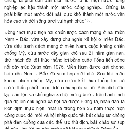
chúng ta phải dần dần biến nước ta từ một nước nông
nghiệp lạc hậu thành một nước công nghiệp... Chúng ta
phải biến một nước dốt nát, cực khổ thành một nước văn
(9)
hóa cao và đời sống tươi vui hạnh phúc"
.
Đồng thời thực hiện hai chiến lược cách mạng ở hai miền
Nam - Bắc, vừa xây dựng chủ nghĩa xã hội ở miền Bắc,
vừa đấu tranh cách mạng ở miền Nam, cuộc kháng chiến
chống Mỹ, cứu nước đầy gian khổ sau 21 năm gian nan,
thử thách đã kết thúc thắng lợi bằng cuộc Tổng tiến công
nổi dậy mùa Xuân năm 1975. Miền Nam được giải phóng,
hai miền Nam - Bắc đã sum họp một nhà. Sau khi cuộc
kháng chiến chống Mỹ, cứu nước kết thúc thắng lợi, cả
nước thống nhất, cùng đi lên chủ nghĩa xã hội. Kiên định độc
lập dân tộc và chủ nghĩa xã hội, vững bước trên hành trình
quá độ lên chủ nghĩa xã hội đã được Đảng ta, nhân dân ta
kiên định thực hiện, nhất là trong hơn 35 năm thực hiện
công cuộc đổi mới và hội nhập quốc tế, bất chấp sự chống
phá điên cuồng của các thế lực thù địch, bất chấp sự sụp
đổ của Liên Xô và các nước xã hội chủ nghĩa ở Đông Âu.