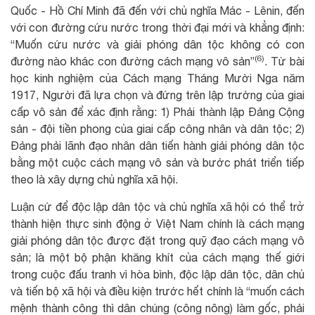
Quốc - Hồ Chí Minh đã đến với chủ nghĩa Mác - Lênin, đến
với con đường cứu nước trong thời đại mới và khẳng định:
“Muốn cứu nước và giải phóng dân tộc không có con
(6)
đường nào khác con đường cách mạng vô sản”
. Từ bài
học kinh nghiệm của Cách mạng Tháng Mười Nga năm
1917, Người đã lựa chọn và đứng trên lập trường của giai
cấp vô sản để xác định rằng: 1) Phải thành lập Đảng Cộng
sản - đội tiền phong của giai cấp công nhân và dân tộc; 2)
Đảng phải lãnh đạo nhân dân tiến hành giải phóng dân tộc
bằng một cuộc cách mạng vô sản và bước phát triển tiếp
theo là xây dựng chủ nghĩa xã hội.
Luận cứ để độc lập dân tộc và chủ nghĩa xã hội có thể trở
thành hiện thực sinh động ở Việt Nam chính là cách mạng
giải phóng dân tộc được đặt trong quỹ đạo cách mạng vô
sản; là một bộ phận khăng khít của cách mạng thế giới
trong cuộc đấu tranh vì hòa bình, độc lập dân tộc, dân chủ
và tiến bộ xã hội và điều kiện trước hết chính là “muốn cách
mệnh thành công thì dân chúng (công nông) làm gốc, phải