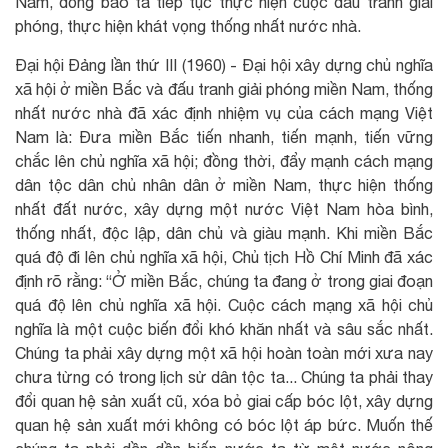
Nam, đồng bào ta tiếp tục thực hiện cuộc đấu tranh giải
phóng, thực hiện khát vọng thống nhất nước nhà.
Đại hội Đảng lần thứ III (1960) - Đại hội xây dựng chủ nghĩa
xã hội ở miền Bắc và đấu tranh giải phóng miền Nam, thống
nhất nước nhà đã xác định nhiệm vụ của cách mạng Việt
Nam là: Đưa miền Bắc tiến nhanh, tiến mạnh, tiến vững
chắc lên chủ nghĩa xã hội; đồng thời, đẩy mạnh cách mạng
dân tộc dân chủ nhân dân ở miền Nam, thực hiện thống
nhất đất nước, xây dựng một nước Việt Nam hòa bình,
thống nhất, độc lập, dân chủ và giàu mạnh. Khi miền Bắc
quá độ đi lên chủ nghĩa xã hội, Chủ tịch Hồ Chí Minh đã xác
định rõ rằng: “Ở miền Bắc, chúng ta đang ở trong giai đoạn
quá độ lên chủ nghĩa xã hội. Cuộc cách mạng xã hội chủ
nghĩa là một cuộc biến đổi khó khăn nhất và sâu sắc nhất.
Chúng ta phải xây dựng một xã hội hoàn toàn mới xưa nay
chưa từng có trong lịch sử dân tộc ta... Chúng ta phải thay
đổi quan hệ sản xuất cũ, xóa bỏ giai cấp bóc lột, xây dựng
quan hệ sản xuất mới không có bóc lột áp bức. Muốn thế