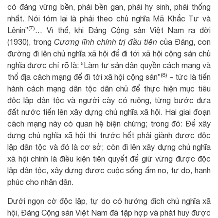
có đảng vững bền, phải bền gan, phải hy sinh, phải thống
nhất. Nói tóm lại là phải theo chủ nghĩa Mã Khắc Tư và
(7)
Lênin”
… Vì thế, khi Đảng Cộng sản Việt Nam ra đời
(1930), trong
Cương lĩnh chính trị đầu tiên
của Đảng, con
đường đi lên chủ nghĩa xã hội để đi tới xã hội cộng sản chủ
nghĩa được chỉ rõ là: “Làm tư sản dân quyền cách mạng và
(8)
thổ địa cách mạng để đi tới xã hội cộng sản”
- tức là tiến
hành cách mạng dân tộc dân chủ để thực hiện mục tiêu
độc lập dân tộc và người cày có ruộng, từng bước đưa
đất nước tiến lên xây dựng chủ nghĩa xã hội. Hai giai đoạn
cách mạng này có quan hệ biện chứng; trong đó: Để xây
dựng chủ nghĩa xã hội thì trước hết phải giành được độc
lập dân tộc và đó là cơ sở; còn đi lên xây dựng chủ nghĩa
xã hội chính là điều kiện tiên quyết để giữ vững được độc
lập dân tộc, xây dựng được cuộc sống ấm no, tự do, hạnh
phúc cho nhân dân.
Dưới ngọn cờ độc lập, tự do có hướng đích chủ nghĩa xã
hội, Đảng Cộng sản Việt Nam đã tập hợp và phát huy được