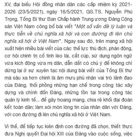
XV, đại biểu Hội đồng nhân dân các cấp nhiệm kỳ 2021-
2026 (23/5/2021), ngày 16/5/2021, GS.TS. Nguyễn Phú
Trọng, Tổng Bí thư Ban Chấp hành Trung ương Đảng Cộng
sản Việt Nam công bố bài viết "
Một số vấn đề lý luận và
thực tiễn về chủ nghĩa xã hội và con đường đi lên chủ
nghĩa xã hội ở Việt Nam
". Ngay sau đó, trên mạng xã hội
xuất hiện nhiều bài viết của các thế lực thù địch, phản động,
cơ hội chính trị cố tình lèo lái, cắt cúp, sử dụng ngôn ngữ
vừa kích động vừa mị dân, dẫn dắt có chủ ý để không chỉ
dừng lại ở sự xuyên tạc nội dung bài viết của Tổng Bí thư
mà sâu xa hơn chính là âm mưu phủ nhận vai trò lãnh đạo
của Đảng, thổi phồng những hạn chế trong công tác xây
dựng và chỉnh đốn Đảng, những tồn tại trong công tác
quản lý kinh tế... để gây hoang mang, chia rẽ khối đại đoàn
kết toàn dân; làm xói mòn lòng tin của nhân dân với Đảng,
với con đường đi lên chủ nghĩa xã hội ở Việt Nam.
Vì thế, để tiếp tục kiên định con đường đã chọn, thiết thực
đưa Nghị quyết Đại hội XIII của Đảng vào cuộc sống, việc