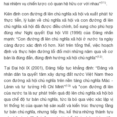
(11)
hai nhiệm vụ chiến lược có quan hệ hữu cơ với nhau”
.
Kiên định con đường đi lên chủ nghĩa xã hội và xuất phát từ
thực tiễn, lý luận về chủ nghĩa xã hội và con đường đi lên
chủ nghĩa xã hội đã được điều chỉnh, bổ sung cho phù hợp
đúng như Nghị quyết Đại hội VIII (1996) của Đảng nhấn
mạnh: “Con đường đi lên chủ nghĩa xã hội ở nước ta ngày
càng được xác định rõ hơn. Xét trên tổng thể, việc hoạch
định và thực hiện đường lối đổi mới những năm qua về cơ
(12)
bản là đúng đắn, đúng định hướng xã hội chủ nghĩa”
.
Tại Đại hội IX (2001), Đảng tiếp tục khẳng định: “Đảng và
nhân dân ta quyết tâm xây dựng đất nước Việt Nam theo
con đường xã hội chủ nghĩa trên nền tảng chủ nghĩa Mác -
(13)
Lênin và tư tưởng Hồ Chí Minh”
và "con đường đi lên
của nước ta là sự phát triển quá độ lên chủ nghĩa xã hội bỏ
qua chế độ tư bản chủ nghĩa, tức là bỏ qua việc xác lập vị
trí thống trị của quan hệ sản xuất và kiến trúc thượng tầng
tư bản chủ nghĩa, nhưng tiếp thu, kế thừa những thành tựu