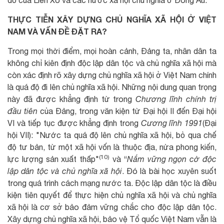
THỰC TIỄN XÂY DỰNG CHỦ NGHĨA XÃ HỘI Ở VIỆT
NAM VÀ VẤN ĐỀ ĐẶT RA?
Trong mọi thời điểm, mọi hoàn cảnh, Đảng ta, nhân dân ta
không chỉ kiên định độc lập dân tộc và chủ nghĩa xã hội mà
còn xác định rõ xây dựng chủ nghĩa xã hội ở Việt Nam chính
là quá độ đi lên chủ nghĩa xã hội. Những nội dung quan trọng
này đã được khẳng định từ trong
Chương lĩnh chính trị
đầu tiên
của Đảng, trong văn kiện từ Đại hội II đến Đại hội
VI và tiếp tục được khẳng định trong
Cương lĩnh 1991
(Đại
hội VII): "Nước ta quá độ lên chủ nghĩa xã hội, bỏ qua chế
độ tư bản, từ một xã hội vốn là thuộc địa, nửa phong kiến,
(10)
lực lượng sản xuất thấp"
và “
Nắm vững ngọn cờ độc
lập dân tộc và chủ nghĩa xã hội
. Đó là bài học xuyên suốt
trong quá trình cách mạng nước ta. Độc lập dân tộc là điều
kiện tiên quyết để thực hiện chủ nghĩa xã hội và chủ nghĩa
xã hội là cơ sở bảo đảm vững chắc cho độc lập dân tộc.
Xây dựng chủ nghĩa xã hội, bảo vệ Tổ quốc Việt Nam vẫn là