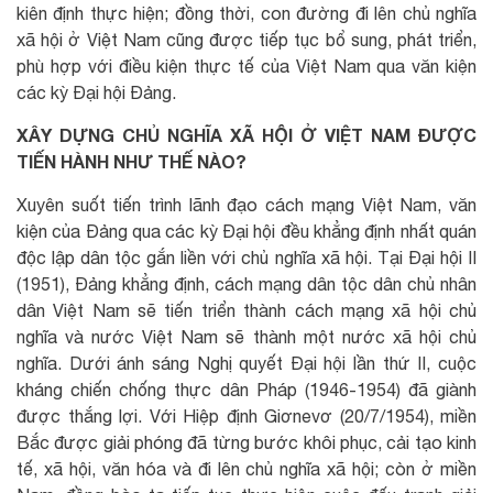
kiên định thực hiện; đồng thời, con đường đi lên chủ nghĩa
xã hội ở Việt Nam cũng được tiếp tục bổ sung, phát triển,
phù hợp với điều kiện thực tế của Việt Nam qua văn kiện
các kỳ Đại hội Đảng.
XÂY DỰNG CHỦ NGHĨA XÃ HỘI Ở VIỆT NAM ĐƯỢC
TIẾN HÀNH NHƯ THẾ NÀO?
Xuyên suốt tiến trình lãnh đạo cách mạng Việt Nam, văn
kiện của Đảng qua các kỳ Đại hội đều khẳng định nhất quán
độc lập dân tộc gắn liền với chủ nghĩa xã hội. Tại Đại hội II
(1951), Đảng khẳng định, cách mạng dân tộc dân chủ nhân
dân Việt Nam sẽ tiến triển thành cách mạng xã hội chủ
nghĩa và nước Việt Nam sẽ thành một nước xã hội chủ
nghĩa. Dưới ánh sáng Nghị quyết Đại hội lần thứ II, cuộc
kháng chiến chống thực dân Pháp (1946-1954) đã giành
được thắng lợi. Với Hiệp định Giơnevơ (20/7/1954), miền
Bắc được giải phóng đã từng bước khôi phục, cải tạo kinh
tế, xã hội, văn hóa và đi lên chủ nghĩa xã hội; còn ở miền