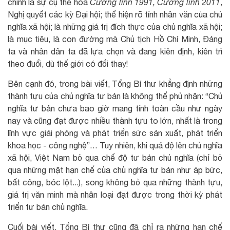
chính là sự cụ thể hóa
Cương lĩnh 1991, Cương lĩnh 2011
,
Nghị quyết các kỳ Đại hội; thể hiện rõ tính nhân văn của chủ
nghĩa xã hội; là những giá trị đích thực của chủ nghĩa xã hội;
là mục tiêu, là con đường mà Chủ tịch Hồ Chí Minh, Đảng
ta và nhân dân ta đã lựa chọn và đang kiên định, kiên trì
theo đuổi, dù thế giới có đổi thay!
Bên cạnh đó, trong bài viết, Tổng Bí thư khẳng định những
thành tựu của chủ nghĩa tư bản là không thể phủ nhận: “Chủ
nghĩa tư bản chưa bao giờ mang tính toàn cầu như ngày
nay và cũng đạt được nhiều thành tựu to lớn, nhất là trong
lĩnh vực giải phóng và phát triển sức sản xuất, phát triển
khoa học - công nghệ”… Tuy nhiên, khi quá độ lên chủ nghĩa
xã hội, Việt Nam bỏ qua chế độ tư bản chủ nghĩa (chỉ bỏ
qua những mặt hạn chế của chủ nghĩa tư bản như áp bức,
bất công, bóc lột...), song không bỏ qua những thành tựu,
giá trị văn minh mà nhân loại đạt được trong thời kỳ phát
triển tư bản chủ nghĩa.
Cuối bài viết, Tổng Bí thư cũng đã chỉ ra những hạn chế