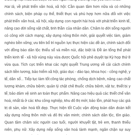
Hai là,
về phát triển văn hoá, xã hội: Cần quan tâm hơn nữa và có những
chính sách, biện pháp cụ thể, thiết thực và phù hợp hơn nữa đối với việc
phát triển văn hoá, xã hội, xây dựng con người hài hoà với phát triển kinh tế,
nâng cao đời sống vật chất, tinh thần của nhân dân. Chăm lo đời sống người
có công với cách mạng; xây dựng nông thôn mới, giải quyết việc làm, giảm
nghèo bền vững; ưu tiên bố trí nguồn lực thực hiện các đề án, chính sách đối
với đồng bào dân tộc thiểu số và miền núi, đặc biệt là Đề án tổng thể phát
triển kinh tế - xã hội vùng này vừa được Quốc hội phê duyệt tại Kỳ họp thứ 8
vừa qua. Tích cực triển khai các nghị quyết Trung ương về cải cách chính
sách tiền lương, bảo hiểm xã hội, giáo dục - đào tạo, khoa học - công nghệ, y
tế, dân số... Tiếp tục làm tốt công tác phòng, chống dịch bệnh, nâng cao chất
lượng khám, chữa bệnh; quản lý chặt chẽ thuốc chữa bệnh, vật tư, thiết bị y
tế; bảo đảm vệ sinh an toàn thực phẩm. Nâng cao hiệu quả các thiết chế văn
hoá, nhất là ở các khu công nghiệp, khu đô thị mới; bảo tồn, phát huy các giá
trị di sản, văn hoá tốt đẹp. Thực hiện tốt Cuộc vận động toàn dân đoàn kết
xây dựng nông thôn mới và đô thị văn minh; chính sách dân tộc, tôn giáo.
Quan tâm chăm sóc người cao tuổi, người khuyết tật, trẻ em, thanh thiếu
niên, phụ nữ. Xây dựng nếp sống văn hoá lành mạnh, ngăn chặn sự suy