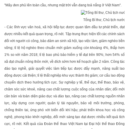
"Mây đen phủ lên toàn cầu, nhưng mặt trời vẫn đang toả nắng ở Việt Nam".
Tổng Bí thư, Chủ tịch nước 
- Các lĩnh vực văn hoá, xã hội tiếp tục được quan tâm đầu tư phát triển, đạt
được nhiều kết quả quan trọng, rõ nét. Tập trung thực hiện tốt các chính sách
đối với người có công, bảo đảm an sinh xã hội, tạo việc làm, giảm nghèo bền
vững; tỉ lệ hộ nghèo theo chuẩn mới giảm xuống còn khoảng 4%, thấp hơn
1% so với năm 2018; tỉ lệ bao phủ bảo hiểm y tế đạt trên 90%; hơn 54% số
xã đạt chuẩn nông thôn mới, về đích sớm hơn kế hoạch gần 2 năm. Công tác
đào tạo nghề, giải quyết việc làm tiếp tục được đẩy mạnh, năng suất lao
động được cải thiện; tỉ lệ thất nghiệp khu vực thành thị giảm; cơ cấu lao động
chuyển dịch theo hướng tích cực. Sự nghiệp y tế, thể dục, thể thao, bảo vệ,
chăm sóc sức khoẻ, nâng cao chất lượng cuộc sống của nhân dân; đổi mới
căn bản và toàn diện giáo dục và đào tạo, nâng cao chất lượng nguồn nhân
lực, xây dựng con người; quản lý tài nguyên, bảo vệ môi trường, phòng,
chống thiên tai, ứng phó với biến đổi khí hậu; phát triển khoa học và công
nghệ, phong trào khởi nghiệp, đổi mới sáng tạo đạt được nhiều kết quả tích
cực, rõ nét. Kết quả của Đoàn thể thao Việt Nam tại Đại hội thể thao Đông