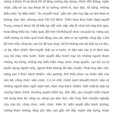
ương 4 khoá XI và khoá XII về tăng cường xây dựng, chỉnh đốn Đảng, ngăn
chặn, đẩy lùi sự suy thoái về tư tưởng chính trị, đạo đức, lối sống, những
biểu hiện "tự diễn biến", "tự chuyển hoá", gắn với việc học tập và làm theo tư
tưởng, đạo đức, phong cách Hồ Chí Minh. Triển khai thực hiện Nghị quyết
Trung ương 6 khoá XII về tiếp tục đổi mới, sắp xếp tổ chức bộ máy tinh gọn,
hoạt động hiệu lực, hiệu quả; đổi mới hệ thống tổ chức và quản lý, nâng cao
chất lượng và hiệu quả hoạt động của các đơn vị sự nghiệp công lập. Làm
tốt hơn nữa công tác cán bộ để lựa chọn, bố trí những cán bộ thật sự có đức,
có tài, liêm chính, tâm huyết, thật sự vì nước, vì dân vào các vị trí lãnh đạo
của bộ máy nhà nước. Kiên quyết đấu tranh loại bỏ những người tham
nhũng, hư hỏng; chống mọi biểu hiện chạy chức, chạy quyền, cục bộ, ưu ái
tuyển dụng người nhà, người thân không đủ tiêu chuẩn. Phát huy dân chủ,
nâng cao ý thức trách nhiệm, nêu gương, tinh thần phục vụ nhân dân của
cán bộ, công chức, viên chức. Có cơ chế, chính sách khuyến khích, bảo vệ
những người dám nghĩ, dám làm, dám chịu trách nhiệm. Siết chặt kỷ luật, kỷ
cương hành chính, thường xuyên kiểm tra, đôn đốc, tạo chuyển biến mạnh
mẽ trong thực thi công vụ; nâng cao đạo đức, văn hoá, tính chuyên nghiệp
của cán bộ, công chức, viên chức. Kiên trì, kiên quyết đấu tranh phòng,
chống tham nhũng, lãng phí, tiêu cực gắn với đẩy mạnh xây dựng, hoàn