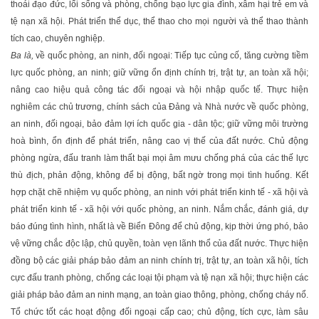
thoái đạo đức, lối sống và phòng, chống bạo lực gia đình, xâm hại trẻ em và
tệ nạn xã hội. Phát triển thể dục, thể thao cho mọi người và thể thao thành
tích cao, chuyên nghiệp.
Ba là,
về quốc phòng, an ninh, đối ngoại: Tiếp tục củng cố, tăng cường tiềm
lực quốc phòng, an ninh; giữ vững ổn định chính trị, trật tự, an toàn xã hội;
nâng cao hiệu quả công tác đối ngoại và hội nhập quốc tế. Thực hiện
nghiêm các chủ trương, chính sách của Đảng và Nhà nước về quốc phòng,
an ninh, đối ngoại, bảo đảm lợi ích quốc gia - dân tộc; giữ vững môi trường
hoà bình, ổn định để phát triển, nâng cao vị thế của đất nước. Chủ động
phòng ngừa, đấu tranh làm thất bại mọi âm mưu chống phá của các thế lực
thù địch, phản động, không để bị động, bất ngờ trong mọi tình huống. Kết
hợp chặt chẽ nhiệm vụ quốc phòng, an ninh với phát triển kinh tế - xã hội và
phát triển kinh tế - xã hội với quốc phòng, an ninh. Nắm chắc, đánh giá, dự
báo đúng tình hình, nhất là về Biển Đông để chủ động, kịp thời ứng phó, bảo
vệ vững chắc độc lập, chủ quyền, toàn vẹn lãnh thổ của đất nước. Thực hiện
đồng bộ các giải pháp bảo đảm an ninh chính trị, trật tự, an toàn xã hội, tích
cực đấu tranh phòng, chống các loại tội phạm và tệ nạn xã hội; thực hiện các
giải pháp bảo đảm an ninh mạng, an toàn giao thông, phòng, chống cháy nổ.
Tổ chức tốt các hoạt động đối ngoại cấp cao; chủ động, tích cực, làm sâu