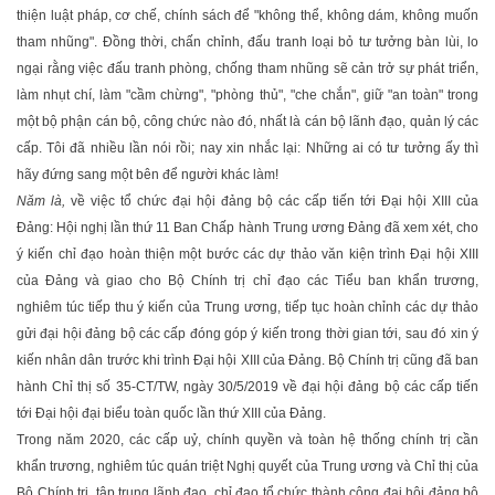
thiện luật pháp, cơ chế, chính sách để "không thể, không dám, không muốn
tham nhũng". Đồng thời, chấn chỉnh, đấu tranh loại bỏ tư tưởng bàn lùi, lo
ngại rằng việc đấu tranh phòng, chống tham nhũng sẽ cản trở sự phát triển,
làm nhụt chí, làm "cầm chừng", "phòng thủ", "che chắn", giữ "an toàn" trong
một bộ phận cán bộ, công chức nào đó, nhất là cán bộ lãnh đạo, quản lý các
cấp. Tôi đã nhiều lần nói rồi; nay xin nhắc lại: Những ai có tư tưởng ấy thì
hãy đứng sang một bên để người khác làm!
Năm là,
về việc tổ chức đại hội đảng bộ các cấp tiến tới Đại hội XIII của
Đảng: Hội nghị lần thứ 11 Ban Chấp hành Trung ương Đảng đã xem xét, cho
ý kiến chỉ đạo hoàn thiện một bước các dự thảo văn kiện trình Đại hội XIII
của Đảng và giao cho Bộ Chính trị chỉ đạo các Tiểu ban khẩn trương,
nghiêm túc tiếp thu ý kiến của Trung ương, tiếp tục hoàn chỉnh các dự thảo
gửi đại hội đảng bộ các cấp đóng góp ý kiến trong thời gian tới, sau đó xin ý
kiến nhân dân trước khi trình Đại hội XIII của Đảng. Bộ Chính trị cũng đã ban
hành Chỉ thị số 35-CT/TW, ngày 30/5/2019 về đại hội đảng bộ các cấp tiến
tới Đại hội đại biểu toàn quốc lần thứ XIII của Đảng.
Trong năm 2020, các cấp uỷ, chính quyền và toàn hệ thống chính trị cần
khẩn trương, nghiêm túc quán triệt Nghị quyết của Trung ương và Chỉ thị của
Bộ Chính trị, tập trung lãnh đạo, chỉ đạo tổ chức thành công đại hội đảng bộ