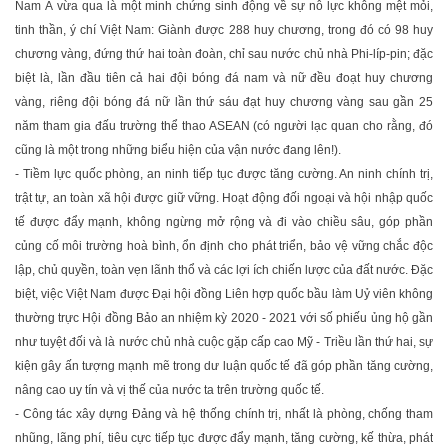
Nam Á vừa qua là một minh chứng sinh động về sự nỗ lực không mệt mỏi,
tinh thần, ý chí Việt Nam: Giành được 288 huy chương, trong đó có 98 huy
chương vàng, đứng thứ hai toàn đoàn, chỉ sau nước chủ nhà Phi-líp-pin; đặc
biệt là, lần đầu tiên cả hai đội bóng đá nam và nữ đều đoạt huy chương
vàng, riêng đội bóng đá nữ lần thứ sáu đạt huy chương vàng sau gần 25
năm tham gia đấu trường thể thao ASEAN (có người lạc quan cho rằng, đó
cũng là một trong những biểu hiện của vận nước đang lên!).
- Tiềm lực quốc phòng, an ninh tiếp tục được tăng cường. An ninh chính trị,
trật tự, an toàn xã hội được giữ vững. Hoạt động đối ngoại và hội nhập quốc
tế được đẩy mạnh, không ngừng mở rộng và đi vào chiều sâu, góp phần
củng cố môi trường hoà bình, ổn định cho phát triển, bảo vệ vững chắc độc
lập, chủ quyền, toàn vẹn lãnh thổ và các lợi ích chiến lược của đất nước. Đặc
biệt, việc Việt Nam được Đại hội đồng Liên hợp quốc bầu làm Uỷ viên không
thường trực Hội đồng Bảo an nhiệm kỳ 2020 - 2021 với số phiếu ủng hộ gần
như tuyệt đối và là nước chủ nhà cuộc gặp cấp cao Mỹ - Triều lần thứ hai, sự
kiện gây ấn tượng mạnh mẽ trong dư luận quốc tế đã góp phần tăng cường,
nâng cao uy tín và vị thế của nước ta trên trường quốc tế.
- Công tác xây dựng Đảng và hệ thống chính trị, nhất là phòng, chống tham
nhũng, lãng phí, tiêu cực tiếp tục được đẩy mạnh, tăng cường, kế thừa, phát