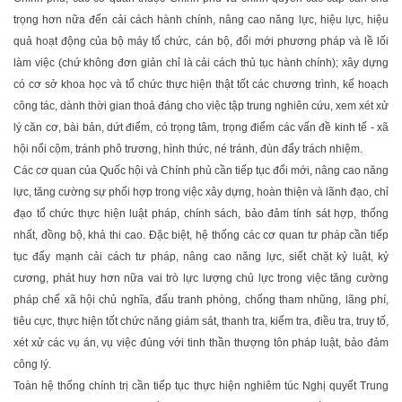
trọng hơn nữa đến cải cách hành chính, nâng cao năng lực, hiệu lực, hiệu
quả hoạt động của bộ máy tổ chức, cán bộ, đổi mới phương pháp và lề lối
làm việc (chứ không đơn giản chỉ là cải cách thủ tục hành chính); xây dựng
có cơ sở khoa học và tổ chức thực hiện thật tốt các chương trình, kế hoạch
công tác, dành thời gian thoả đáng cho việc tập trung nghiên cứu, xem xét xử
lý căn cơ, bài bản, dứt điểm, có trọng tâm, trọng điểm các vấn đề kinh tế - xã
hội nổi cộm, tránh phô trương, hình thức, né tránh, đùn đẩy trách nhiệm.
Các cơ quan của Quốc hội và Chính phủ cần tiếp tục đổi mới, nâng cao năng
lực, tăng cường sự phối hợp trong việc xây dựng, hoàn thiện và lãnh đạo, chỉ
đạo tổ chức thực hiện luật pháp, chính sách, bảo đảm tính sát hợp, thống
nhất, đồng bộ, khả thi cao. Đặc biệt, hệ thống các cơ quan tư pháp cần tiếp
tục đẩy mạnh cải cách tư pháp, nâng cao năng lực, siết chặt kỷ luật, kỷ
cương, phát huy hơn nữa vai trò lực lượng chủ lực trong việc tăng cường
pháp chế xã hội chủ nghĩa, đấu tranh phòng, chống tham nhũng, lãng phí,
tiêu cực, thực hiện tốt chức năng giám sát, thanh tra, kiểm tra, điều tra, truy tố,
xét xử các vụ án, vụ việc đúng với tinh thần thượng tôn pháp luật, bảo đảm
công lý.
Toàn hệ thống chính trị cần tiếp tục thực hiện nghiêm túc Nghị quyết Trung