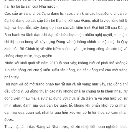
hại, trả lại tài sản của Nhà nước).
Các cấp uỷ và tổ chức đảng đang tích cực triển khai các hoạt động chuẩn bị
đại hội đảng bộ các cấp tiến tới Đại hội XIII của Đảng, nhất là việc tổng kết lý
luận và thực tiễn, xây dựng dự thảo các văn kiện trình Đại hội XIII của Đảng.
Ban hành và lãnh đạo, chỉ đạo tổ chức thực hiện nhiều nghị quyết, kết luận,
chỉ thị quan trọng về xây dựng Đảng và hệ thống chính trị, đặc biệt là Quy
định của Bộ Chính trị về việc kiểm soát quyền lực trong công tác cán bộ và
chống chạy chức, chạy quyền.
Nhận xét khái quát về năm 2019 là như vậy; không biết có phải thế không?
Xin các đồng chí cho ý kiến. Nếu tán đồng, xin các đồng chí cho một tràng
pháo tay!
Hội nghị đã có một tràng pháo tay rất dài và rất vang; như vậy, các đồng chí
đều đồng ý. Sự đồng thuận cao này không phải là chúng ta tự khen nhau, tự
động viên nhau mà là sự thật, đúng với thực tế đã diễn ra và phù hợp với sự
nhìn nhận, đánh giá của bạn bè quốc tế, không khí phấn khởi trong nhân
dân mà qua quan sát, nhất là qua tiếp xúc với cử tri tôi thực sự cảm nhận
được.
Thay mặt lãnh đạo Đảng và Nhà nước, tôi xin nhiệt liệt hoan nghênh, biểu