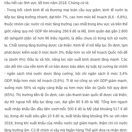
hầu hết các lĩnh vực, tốt hơn năm 2018. Chứng cứ là:
- Trong bối cảnh kinh tế và thương mại toàn cầu suy giảm, kinh tế nước ta
tiếp tục tăng trưởng nhanh, đạt trên 7%, cao hơn mức kế hoạch (6,6 - 6,8%),
thuộc nhóm các nước có mức tăng trưởng cao nhất trong khu vực và trên thế
giới; nâng quy mô GDP lên khoảng 266 tỉ đô la Mỹ, bình quân đạt gần 2.800
đô la/người (dân số hơn 96 triệu người), là điều chưa có trong lịch sử nước
ta. Chất lượng tăng trưởng được cải thiện. Kinh tế vĩ mô tiếp tục ổn định; lạm
phát được kiểm soát ở mức dưới 3%, thấp hơn so với kế hoạch Quốc hội đề
ra (dưới 4%). Đầu tư xã hội, năng lực sản xuất kinh doanh tăng mạnh. Các
cân đối lớn của nền kinh tế cơ bản được bảo đảm; kỷ luật, kỷ cương tài chính
- ngân sách nhà nước được tăng cường; bội chi ngân sách ở mức 3,4%
GDP, thấp hơn mức kế hoạch (3,6%). Tỉ lệ nợ công so với GDP giảm mạnh,
xuống mức 56% và ngày càng thấp xa hơn mức trần do Quốc hội quy định
(65%). Thị trường tiền tệ ổn định; cán cân thanh toán quốc tế được cải thiện;
dự trữ ngoại hối tiếp tục tăng cao, đạt gần 80 tỉ đô la Mỹ. Tổng kim ngạch
xuất nhập khẩu lần đầu tiên vượt mốc 500 tỉ đô la Mỹ (đạt khoảng 517 tỉ đô
la), trong đó xuất siêu gần 10 tỉ đô la, xuất khẩu tăng khoảng 8% so với năm
2018, trong khi xuất khẩu của nhiều nước sụt giảm mạnh, thậm chí có nước
tăng trưởng âm. Có lẽ chính vì vậy mà Ngân hàng Thế giới đưa ra nhận định: