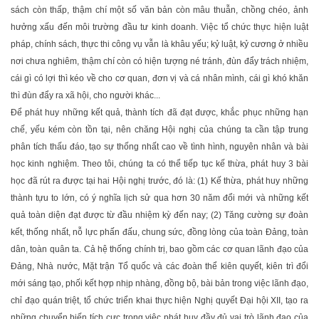
sách còn thấp, thậm chí một số văn bản còn mâu thuẫn, chồng chéo, ảnh
hưởng xấu đến môi trường đầu tư kinh doanh. Việc tổ chức thực hiện luật
pháp, chính sách, thực thi công vụ vẫn là khâu yếu; kỷ luật, kỷ cương ở nhiều
nơi chưa nghiêm, thậm chí còn có hiện tượng né tránh, đùn đẩy trách nhiệm,
cái gì có lợi thì kéo về cho cơ quan, đơn vị và cá nhân mình, cái gì khó khăn
thì đùn đẩy ra xã hội, cho người khác...
Để phát huy những kết quả, thành tích đã đạt được, khắc phục những hạn
chế, yếu kém còn tồn tại, nên chăng Hội nghị của chúng ta cần tập trung
phân tích thấu đáo, tạo sự thống nhất cao về tình hình, nguyên nhân và bài
học kinh nghiệm. Theo tôi, chúng ta có thể tiếp tục kế thừa, phát huy 3 bài
học đã rút ra được tại hai Hội nghị trước, đó là: (1) Kế thừa, phát huy những
thành tựu to lớn, có ý nghĩa lịch sử qua hơn 30 năm đổi mới và những kết
quả toàn diện đạt được từ đầu nhiệm kỳ đến nay; (2) Tăng cường sự đoàn
kết, thống nhất, nỗ lực phấn đấu, chung sức, đồng lòng của toàn Đảng, toàn
dân, toàn quân ta. Cả hệ thống chính trị, bao gồm các cơ quan lãnh đạo của
Đảng, Nhà nước, Mặt trận Tổ quốc và các đoàn thể kiên quyết, kiên trì đổi
mới sáng tạo, phối kết hợp nhịp nhàng, đồng bộ, bài bản trong việc lãnh đạo,
chỉ đạo quán triệt, tổ chức triển khai thực hiện Nghị quyết Đại hội XII, tạo ra
những chuyển biến tích cực trong việc phát huy đầy đủ vai trò lãnh đạo của