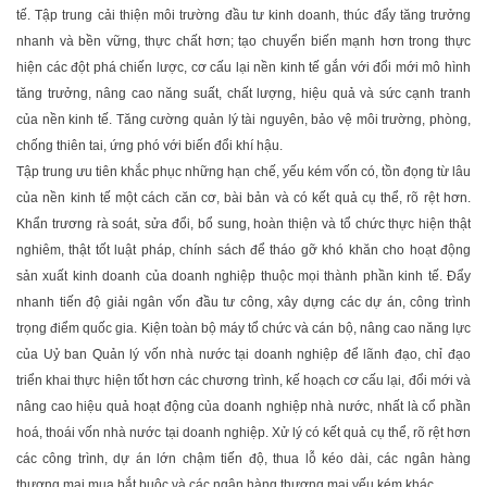
tế. Tập trung cải thiện môi trường đầu tư kinh doanh, thúc đẩy tăng trưởng
nhanh và bền vững, thực chất hơn; tạo chuyển biến mạnh hơn trong thực
hiện các đột phá chiến lược, cơ cấu lại nền kinh tế gắn với đổi mới mô hình
tăng trưởng, nâng cao năng suất, chất lượng, hiệu quả và sức cạnh tranh
của nền kinh tế. Tăng cường quản lý tài nguyên, bảo vệ môi trường, phòng,
chống thiên tai, ứng phó với biến đổi khí hậu.
Tập trung ưu tiên khắc phục những hạn chế, yếu kém vốn có, tồn đọng từ lâu
của nền kinh tế một cách căn cơ, bài bản và có kết quả cụ thể, rõ rệt hơn.
Khẩn trương rà soát, sửa đổi, bổ sung, hoàn thiện và tổ chức thực hiện thật
nghiêm, thật tốt luật pháp, chính sách để tháo gỡ khó khăn cho hoạt động
sản xuất kinh doanh của doanh nghiệp thuộc mọi thành phần kinh tế. Đẩy
nhanh tiến độ giải ngân vốn đầu tư công, xây dựng các dự án, công trình
trọng điểm quốc gia. Kiện toàn bộ máy tổ chức và cán bộ, nâng cao năng lực
của Uỷ ban Quản lý vốn nhà nước tại doanh nghiệp để lãnh đạo, chỉ đạo
triển khai thực hiện tốt hơn các chương trình, kế hoạch cơ cấu lại, đổi mới và
nâng cao hiệu quả hoạt động của doanh nghiệp nhà nước, nhất là cổ phần
hoá, thoái vốn nhà nước tại doanh nghiệp. Xử lý có kết quả cụ thể, rõ rệt hơn
các công trình, dự án lớn chậm tiến độ, thua lỗ kéo dài, các ngân hàng
thương mại mua bắt buộc và các ngân hàng thương mại yếu kém khác.