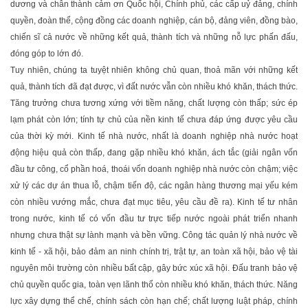
dương và chân thành cảm ơn Quốc hội, Chính phủ, các cấp uỷ đảng, chính
quyền, đoàn thể, cộng đồng các doanh nghiệp, cán bộ, đảng viên, đồng bào,
chiến sĩ cả nước về những kết quả, thành tích và những nỗ lực phấn đấu,
đóng góp to lớn đó.
Tuy nhiên, chúng ta tuyệt nhiên không chủ quan, thoả mãn với những kết
quả, thành tích đã đạt được, vì đất nước vẫn còn nhiều khó khăn, thách thức.
Tăng trưởng chưa tương xứng với tiềm năng, chất lượng còn thấp; sức ép
lạm phát còn lớn; tính tự chủ của nền kinh tế chưa đáp ứng được yêu cầu
của thời kỳ mới. Kinh tế nhà nước, nhất là doanh nghiệp nhà nước hoạt
động hiệu quả còn thấp, đang gặp nhiều khó khăn, ách tắc (giải ngân vốn
đầu tư công, cổ phần hoá, thoái vốn doanh nghiệp nhà nước còn chậm; việc
xử lý các dự án thua lỗ, chậm tiến độ, các ngân hàng thương mại yếu kém
còn nhiều vướng mắc, chưa đạt mục tiêu, yêu cầu đề ra). Kinh tế tư nhân
trong nước, kinh tế có vốn đầu tư trực tiếp nước ngoài phát triển nhanh
nhưng chưa thật sự lành mạnh và bền vững. Công tác quản lý nhà nước về
kinh tế - xã hội, bảo đảm an ninh chính trị, trật tự, an toàn xã hội, bảo vệ tài
nguyên môi trường còn nhiều bất cập, gây bức xúc xã hội. Đấu tranh bảo vệ
chủ quyền quốc gia, toàn vẹn lãnh thổ còn nhiều khó khăn, thách thức. Năng
lực xây dựng thể chế, chính sách còn hạn chế; chất lượng luật pháp, chính