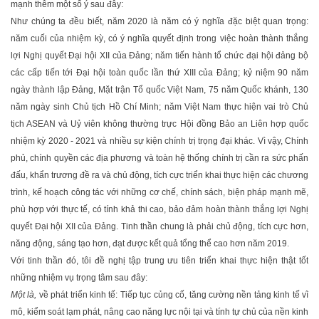
mạnh thêm một số ý sau đây:
Như chúng ta đều biết, năm 2020 là năm có ý nghĩa đặc biệt quan trọng:
năm cuối của nhiệm kỳ, có ý nghĩa quyết định trong việc hoàn thành thắng
lợi Nghị quyết Đại hội XII của Đảng; năm tiến hành tổ chức đại hội đảng bộ
các cấp tiến tới Đại hội toàn quốc lần thứ XIII của Đảng; kỷ niệm 90 năm
ngày thành lập Đảng, Mặt trận Tổ quốc Việt Nam, 75 năm Quốc khánh, 130
năm ngày sinh Chủ tịch Hồ Chí Minh; năm Việt Nam thực hiện vai trò Chủ
tịch ASEAN và Uỷ viên không thường trực Hội đồng Bảo an Liên hợp quốc
nhiệm kỳ 2020 - 2021 và nhiều sự kiện chính trị trọng đại khác. Vì vậy, Chính
phủ, chính quyền các địa phương và toàn hệ thống chính trị cần ra sức phấn
đấu, khẩn trương đề ra và chủ động, tích cực triển khai thực hiện các chương
trình, kế hoạch công tác với những cơ chế, chính sách, biện pháp mạnh mẽ,
phù hợp với thực tế, có tính khả thi cao, bảo đảm hoàn thành thắng lợi Nghị
quyết Đại hội XII của Đảng. Tinh thần chung là phải chủ động, tích cực hơn,
năng động, sáng tạo hơn, đạt được kết quả tổng thể cao hơn năm 2019.
Với tinh thần đó, tôi đề nghị tập trung ưu tiên triển khai thực hiện thật tốt
những nhiệm vụ trọng tâm sau đây:
Một là,
về phát triển kinh tế: Tiếp tục củng cố, tăng cường nền tảng kinh tế vĩ
mô, kiểm soát lạm phát, nâng cao năng lực nội tại và tính tự chủ của nền kinh