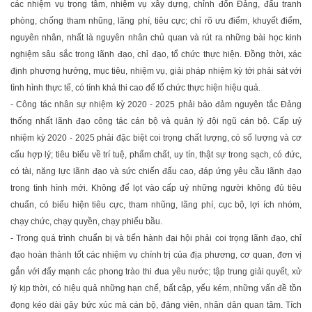
các nhiệm vụ trọng tâm, nhiệm vụ xây dựng, chỉnh đốn Đảng, đấu tranh
phòng, chống tham nhũng, lãng phí, tiêu cực; chỉ rõ ưu điểm, khuyết điểm,
nguyên nhân, nhất là nguyên nhân chủ quan và rút ra những bài học kinh
nghiệm sâu sắc trong lãnh đạo, chỉ đạo, tổ chức thực hiện. Đồng thời, xác
định phương hướng, mục tiêu, nhiệm vụ, giải pháp nhiệm kỳ tới phải sát với
tình hình thực tế, có tính khả thi cao để tổ chức thực hiện hiệu quả.
- Công tác nhân sự nhiệm kỳ 2020 - 2025 phải bảo đảm nguyên tắc Đảng
thống nhất lãnh đạo công tác cán bộ và quản lý đội ngũ cán bộ. Cấp uỷ
nhiệm kỳ 2020 - 2025 phải đặc biệt coi trọng chất lượng, có số lượng và cơ
cấu hợp lý; tiêu biểu về trí tuệ, phẩm chất, uy tín, thật sự trong sạch, có đức,
có tài, năng lực lãnh đạo và sức chiến đấu cao, đáp ứng yêu cầu lãnh đạo
trong tình hình mới. Không để lọt vào cấp uỷ những người không đủ tiêu
chuẩn, có biểu hiện tiêu cực, tham nhũng, lãng phí, cục bộ, lợi ích nhóm,
chạy chức, chạy quyền, chạy phiếu bầu.
- Trong quá trình chuẩn bị và tiến hành đại hội phải coi trọng lãnh đạo, chỉ
đạo hoàn thành tốt các nhiệm vụ chính trị của địa phương, cơ quan, đơn vị
gắn với đẩy mạnh các phong trào thi đua yêu nước; tập trung giải quyết, xử
lý kịp thời, có hiệu quả những hạn chế, bất cập, yếu kém, những vấn đề tồn
đọng kéo dài gây bức xúc mà cán bộ, đảng viên, nhân dân quan tâm. Tích