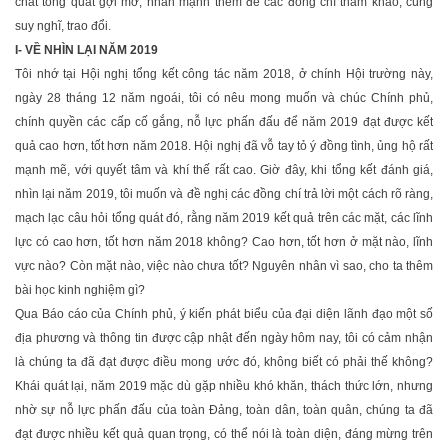
chất tổng quát gợi mở, nhấn mạnh thêm để các đồng chí tham khảo, cùng
suy nghĩ, trao đổi.
I- VỀ NHÌN LẠI NĂM 2019
Tôi nhớ tại Hội nghị tổng kết công tác năm 2018, ở chính Hội trường này,
ngày 28 tháng 12 năm ngoái, tôi có nêu mong muốn và chúc Chính phủ,
chính quyền các cấp cố gắng, nỗ lực phấn đấu để năm 2019 đạt được kết
quả cao hơn, tốt hơn năm 2018. Hội nghị đã vỗ tay tỏ ý đồng tình, ủng hộ rất
mạnh mẽ, với quyết tâm và khí thế rất cao. Giờ đây, khi tổng kết đánh giá,
nhìn lại năm 2019, tôi muốn và đề nghị các đồng chí trả lời một cách rõ ràng,
mạch lạc câu hỏi tổng quát đó, rằng năm 2019 kết quả trên các mặt, các lĩnh
lực có cao hơn, tốt hơn năm 2018 không? Cao hơn, tốt hơn ở mặt nào, lĩnh
vực nào? Còn mặt nào, việc nào chưa tốt? Nguyên nhân vì sao, cho ta thêm
bài học kinh nghiệm gì?
Qua Báo cáo của Chính phủ, ý kiến phát biểu của đại diện lãnh đạo một số
địa phương và thông tin được cập nhật đến ngày hôm nay, tôi có cảm nhận
là chúng ta đã đạt được điều mong ước đó, không biết có phải thế không?
Khái quát lại, năm 2019 mặc dù gặp nhiều khó khăn, thách thức lớn, nhưng
nhờ sự nỗ lực phấn đấu của toàn Đảng, toàn dân, toàn quân, chúng ta đã
đạt được nhiều kết quả quan trọng, có thể nói là toàn diện, đáng mừng trên