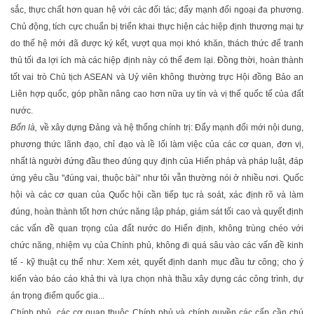
sắc, thực chất hơn quan hệ với các đối tác; đẩy mạnh đối ngoại đa phương.
Chủ động, tích cực chuẩn bị triển khai thực hiện các hiệp định thương mại tự
do thế hệ mới đã được ký kết, vượt qua mọi khó khăn, thách thức để tranh
thủ tối đa lợi ích mà các hiệp định này có thể đem lại. Đồng thời, hoàn thành
tốt vai trò Chủ tịch ASEAN và Uỷ viên không thường trực Hội đồng Bảo an
Liên hợp quốc, góp phần nâng cao hơn nữa uy tín và vị thế quốc tế của đất
nước.
Bốn là,
về xây dựng Đảng và hệ thống chính trị: Đẩy mạnh đổi mới nội dung,
phương thức lãnh đạo, chỉ đạo và lề lối làm việc của các cơ quan, đơn vị,
nhất là người đứng đầu theo đúng quy định của Hiến pháp và pháp luật, đáp
ứng yêu cầu "đúng vai, thuộc bài" như tôi vẫn thường nói ở nhiều nơi. Quốc
hội và các cơ quan của Quốc hội cần tiếp tục rà soát, xác định rõ và làm
đúng, hoàn thành tốt hơn chức năng lập pháp, giám sát tối cao và quyết định
các vấn đề quan trọng của đất nước do Hiến định, không trùng chéo với
chức năng, nhiệm vụ của Chính phủ, không đi quá sâu vào các vấn đề kinh
tế - kỹ thuật cụ thể như: Xem xét, quyết định danh mục đầu tư công; cho ý
kiến vào báo cáo khả thi và lựa chọn nhà thầu xây dựng các công trình, dự
án trọng điểm quốc gia...
Chính phủ, các cơ quan thuộc Chính phủ và chính quyền các cấp cần chú