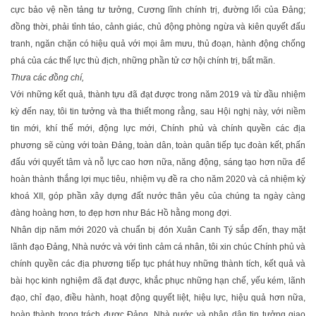
cực bảo vệ nền tảng tư tưởng, Cương lĩnh chính trị, đường lối của Đảng;
đồng thời, phải tỉnh táo, cảnh giác, chủ động phòng ngừa và kiên quyết đấu
tranh, ngăn chặn có hiệu quả với mọi âm mưu, thủ đoạn, hành động chống
phá của các thế lực thù địch, những phần tử cơ hội chính trị, bất mãn.
Thưa các đồng chí,
Với những kết quả, thành tựu đã đạt được trong năm 2019 và từ đầu nhiệm
kỳ đến nay, tôi tin tưởng và tha thiết mong rằng, sau Hội nghị này, với niềm
tin mới, khí thế mới, động lực mới, Chính phủ và chính quyền các địa
phương sẽ cùng với toàn Đảng, toàn dân, toàn quân tiếp tục đoàn kết, phấn
đấu với quyết tâm và nỗ lực cao hơn nữa, năng động, sáng tạo hơn nữa để
hoàn thành thắng lợi mục tiêu, nhiệm vụ đề ra cho năm 2020 và cả nhiệm kỳ
khoá XII, góp phần xây dựng đất nước thân yêu của chúng ta ngày càng
đàng hoàng hơn, to đẹp hơn như Bác Hồ hằng mong đợi.
Nhân dịp năm mới 2020 và chuẩn bị đón Xuân Canh Tý sắp đến, thay mặt
lãnh đạo Đảng, Nhà nước và với tình cảm cá nhân, tôi xin chúc Chính phủ và
chính quyền các địa phương tiếp tục phát huy những thành tích, kết quả và
bài học kinh nghiệm đã đạt được, khắc phục những hạn chế, yếu kém, lãnh
đạo, chỉ đạo, điều hành, hoạt động quyết liệt, hiệu lực, hiệu quả hơn nữa,
hoàn thành trọng trách được Đảng, Nhà nước và nhân dân tin tưởng giao