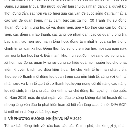
Đảng, sự quản lý của Nhà nước, quyền làm chủ của nhân dân, giải quyết kịp
thời, đúng đắn, sát hợp và có hiệu quả các vấn đề cuộc sống đặt ra, nhất là
các vấn đề quan trọng, nhạy cảm, bức xúc xã hội; (3) Tranh thủ sự đồng
thuận, đồng tình, ủng hộ, cổ vũ, động viên, góp ý kịp thời của cán bộ, đảng
viên, các đồng chí lão thành, các tầng lớp nhân dân, các cơ quan thông tin,
báo chí,... tạo nên sức mạnh tổng hợp, đồng tâm nhất trí của cả hệ thống
chính trị và toàn xã hội. Đồng thời, bổ sung thêm bài học mới của năm nay,
tạm gọi là bài học thứ 4: Đẩy mạnh khởi nghiệp, đổi mới sáng tạo trong toàn
xã hội; huy động, quản lý và sử dụng có hiệu quả mọi nguồn lực cho phát
triển; khuyến khích, tạo điều kiện thuận lợi cho kinh tế tư nhân phát triển,
thực sự trở thành một động lực quan trọng của nền kinh tế, cùng với kinh tế
nhà nước và kinh tế tập thể trở thành lực lượng nòng cốt để nâng cao năng
lực nội sinh, tính tự chủ của nền kinh tế và chủ động, tích cực hội nhập quốc
tế. Năm 2019, mặc dù giải ngân vốn đầu tư công không đạt kế hoạch đề ra
nhưng tổng vốn đầu tư phát triển toàn xã hội vẫn tăng cao, lên tới 34% GDP
là một minh chứng về bài học này.
II- VỀ PHƯƠNG HƯỚNG, NHIỆM VỤ NĂM 2020
Tôi cơ bản đồng tình với các báo cáo của Chính phủ, chỉ xin gợi ý, nhấn