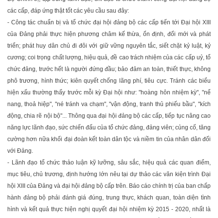
các cấp, đáp ứng thật tốt các yêu cầu sau đây:
- Công tác chuẩn bị và tổ chức đại hội đảng bộ các cấp tiến tới Đại hội XIII
của Đảng phải thực hiện phương châm kế thừa, ổn định, đổi mới và phát
triển; phát huy dân chủ đi đôi với giữ vững nguyên tắc, siết chặt kỷ luật, kỷ
cương; coi trọng chất lượng, hiệu quả, đề cao trách nhiệm của các cấp uỷ, tổ
chức đảng, trước hết là người đứng đầu; bảo đảm an toàn, thiết thực, không
phô trương, hình thức; kiên quyết chống lãng phí, tiêu cực. Tránh các biểu
hiện xấu thường thấy trước mỗi kỳ Đại hội như: "hoàng hôn nhiệm kỳ", "nể
nang, thoả hiệp", "né tránh va chạm", "vận động, tranh thủ phiếu bầu", "kích
động, chia rẽ nội bộ"... Thông qua đại hội đảng bộ các cấp, tiếp tục nâng cao
năng lực lãnh đạo, sức chiến đấu của tổ chức đảng, đảng viên; củng cố, tăng
cường hơn nữa khối đại đoàn kết toàn dân tộc và niềm tin của nhân dân đối
với Đảng.
- Lãnh đạo tổ chức thảo luận kỹ lưỡng, sâu sắc, hiệu quả các quan điểm,
mục tiêu, chủ trương, định hướng lớn nêu tại dự thảo các văn kiện trình Đại
hội XIII của Đảng và đại hội đảng bộ cấp trên. Báo cáo chính trị của ban chấp
hành đảng bộ phải đánh giá đúng, trung thực, khách quan, toàn diện tình
hình và kết quả thực hiện nghị quyết đại hội nhiệm kỳ 2015 - 2020, nhất là