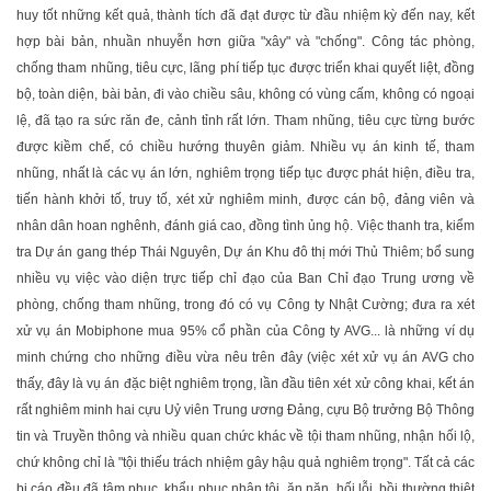
huy tốt những kết quả, thành tích đã đạt được từ đầu nhiệm kỳ đến nay, kết
hợp bài bản, nhuần nhuyễn hơn giữa "xây" và "chống". Công tác phòng,
chống tham nhũng, tiêu cực, lãng phí tiếp tục được triển khai quyết liệt, đồng
bộ, toàn diện, bài bản, đi vào chiều sâu, không có vùng cấm, không có ngoại
lệ, đã tạo ra sức răn đe, cảnh tỉnh rất lớn. Tham nhũng, tiêu cực từng bước
được kiềm chế, có chiều hướng thuyên giảm. Nhiều vụ án kinh tế, tham
nhũng, nhất là các vụ án lớn, nghiêm trọng tiếp tục được phát hiện, điều tra,
tiến hành khởi tố, truy tố, xét xử nghiêm minh, được cán bộ, đảng viên và
nhân dân hoan nghênh, đánh giá cao, đồng tình ủng hộ. Việc thanh tra, kiểm
tra Dự án gang thép Thái Nguyên, Dự án Khu đô thị mới Thủ Thiêm; bổ sung
nhiều vụ việc vào diện trực tiếp chỉ đạo của Ban Chỉ đạo Trung ương về
phòng, chống tham nhũng, trong đó có vụ Công ty Nhật Cường; đưa ra xét
xử vụ án Mobiphone mua 95% cổ phần của Công ty AVG... là những ví dụ
minh chứng cho những điều vừa nêu trên đây (việc xét xử vụ án AVG cho
thấy, đây là vụ án đặc biệt nghiêm trọng, lần đầu tiên xét xử công khai, kết án
rất nghiêm minh hai cựu Uỷ viên Trung ương Đảng, cựu Bộ trưởng Bộ Thông
tin và Truyền thông và nhiều quan chức khác về tội tham nhũng, nhận hối lộ,
chứ không chỉ là "tội thiếu trách nhiệm gây hậu quả nghiêm trọng". Tất cả các
bị cáo đều đã tâm phục, khẩu phục nhận tội, ăn năn, hối lỗi, bồi thường thiệt