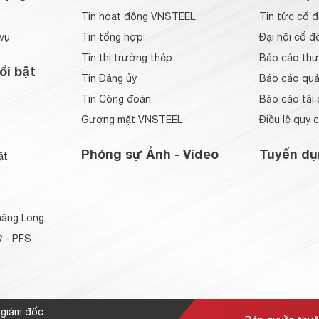
Tin hoạt động VNSTEEL
Tin tức cổ 
vụ
Tin tổng hợp
Đại hội cổ đ
Tin thị trường thép
Báo cáo thư
ổi bật
Tin Đảng ủy
Báo cáo quản
Tin Công đoàn
Báo cáo tài 
Gương mặt VNSTEEL
Điều lệ quy 
Phóng sự Ảnh - Video
Tuyển dụ
ật
ăng Long
 - PFS
 giám đốc