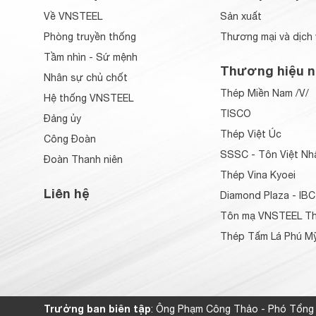
Về VNSTEEL
Sản xuất
Phòng truyền thống
Thương mại và dịch 
Tầm nhìn - Sứ mệnh
Thương hiệu n
Nhân sự chủ chốt
Thép Miền Nam /V/
Hệ thống VNSTEEL
TISCO
Đảng ủy
Thép Việt Úc
Công Đoàn
SSSC - Tôn Việt Nh
Đoàn Thanh niên
Thép Vina Kyoei
Liên hệ
Diamond Plaza - IBC
Tôn mạ VNSTEEL Th
Thép Tấm Lá Phú Mỹ
Trưởng ban biên tập
: Ông Phạm Công Thảo - Phó Tổng