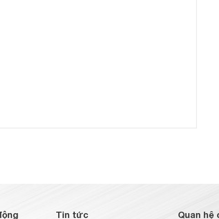
động
Tin tức
Quan hệ 