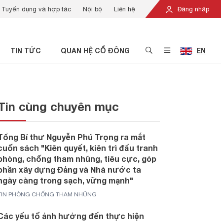
Tuyển dụng và hợp tác
Nội bộ
Liên hệ
Đăng nhập
TIN TỨC
QUAN HỆ CỔ ĐÔNG
EN
Tin cùng chuyên mục
Tổng Bí thư Nguyễn Phú Trọng ra mắt
cuốn sách "Kiên quyết, kiên trì đấu tranh
phòng, chống tham nhũng, tiêu cực, góp
phần xây dựng Đảng và Nhà nước ta
ngày càng trong sạch, vững mạnh"
TIN PHÒNG CHỐNG THAM NHŨNG
Các yếu tố ảnh hưởng đến thực hiện