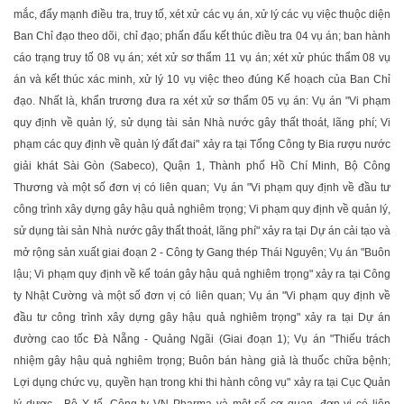
mắc, đẩy mạnh điều tra, truy tố, xét xử các vụ án, xử lý các vụ việc thuộc diện
Ban Chỉ đạo theo dõi, chỉ đạo; phấn đấu kết thúc điều tra 04 vụ án; ban hành
cáo trạng truy tố 08 vụ án; xét xử sơ thẩm 11 vụ án; xét xử phúc thẩm 08 vụ
án và kết thúc xác minh, xử lý 10 vụ việc theo đúng Kế hoạch của Ban Chỉ
đạo. Nhất là, khẩn trương đưa ra xét xử sơ thẩm 05 vụ án: Vụ án "Vi phạm
quy định về quản lý, sử dụng tài sản Nhà nước gây thất thoát, lãng phí; Vi
phạm các quy định về quản lý đất đai" xảy ra tại Tổng Công ty Bia rượu nước
giải khát Sài Gòn (Sabeco), Quận 1, Thành phố Hồ Chí Minh, Bộ Công
Thương và một số đơn vị có liên quan; Vụ án "Vi phạm quy định về đầu tư
công trình xây dựng gây hậu quả nghiêm trọng; Vi phạm quy định về quản lý,
sử dụng tài sản Nhà nước gây thất thoát, lãng phí" xảy ra tại Dự án cải tạo và
mở rộng sản xuất giai đoạn 2 - Công ty Gang thép Thái Nguyên; Vụ án "Buôn
lậu; Vi phạm quy định về kế toán gây hậu quả nghiêm trọng" xảy ra tại Công
ty Nhật Cường và một số đơn vị có liên quan; Vụ án "Vi phạm quy định về
đầu tư công trình xây dựng gây hậu quả nghiêm trọng" xảy ra tại Dự án
đường cao tốc Đà Nẵng - Quảng Ngãi (Giai đoạn 1); Vụ án "Thiếu trách
nhiệm gây hậu quả nghiêm trọng; Buôn bán hàng giả là thuốc chữa bệnh;
Lợi dụng chức vụ, quyền hạn trong khi thi hành công vụ" xảy ra tại Cục Quản
lý dược - Bộ Y tế, Công ty VN Pharma và một số cơ quan, đơn vị có liên