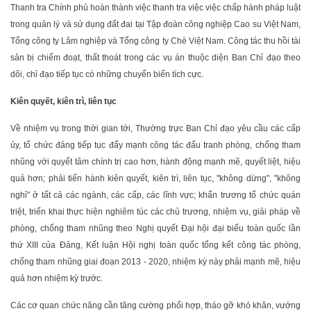
Thanh tra Chính phủ hoàn thành việc thanh tra việc việc chấp hành pháp luật
trong quản lý và sử dụng đất đai tại Tập đoàn công nghiệp Cao su Việt Nam,
Tổng công ty Lâm nghiệp và Tổng công ty Chè Việt Nam. Công tác thu hồi tài
sản bị chiếm đoạt, thất thoát trong các vụ án thuộc diện Ban Chỉ đạo theo
dõi, chỉ đạo tiếp tục có những chuyển biến tích cực.
Kiên quyết, kiên trì, liên tục
Về nhiệm vụ trong thời gian tới, Thường trực Ban Chỉ đạo yêu cầu các cấp
ủy, tổ chức đảng tiếp tục đẩy mạnh công tác đấu tranh phòng, chống tham
nhũng với quyết tâm chính trị cao hơn, hành động mạnh mẽ, quyết liệt, hiệu
quả hơn; phải tiến hành kiên quyết, kiên trì, liên tục, "không dừng", "không
nghỉ" ở tất cả các ngành, các cấp, các lĩnh vực; khẩn trương tổ chức quán
triệt, triển khai thực hiện nghiêm túc các chủ trương, nhiệm vụ, giải pháp về
phòng, chống tham nhũng theo Nghị quyết Đại hội đại biểu toàn quốc lần
thứ XIII của Đảng, Kết luận Hội nghị toàn quốc tổng kết công tác phòng,
chống tham nhũng giai đoạn 2013 - 2020, nhiệm kỳ này phải mạnh mẽ, hiệu
quả hơn nhiệm kỳ trước.
Các cơ quan chức năng cần tăng cường phối hợp, tháo gỡ khó khăn, vướng