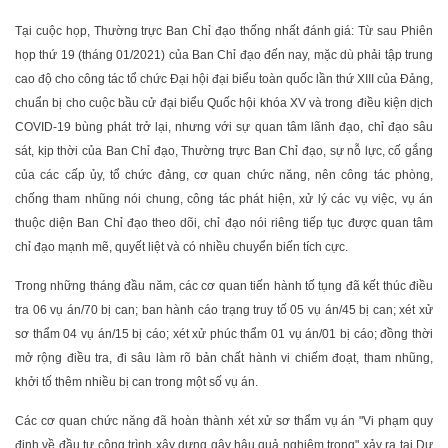
Tại cuộc họp, Thường trực Ban Chỉ đạo thống nhất đánh giá: Từ sau Phiên
họp thứ 19 (tháng 01/2021) của Ban Chỉ đạo đến nay, mặc dù phải tập trung
cao độ cho công tác tổ chức Đại hội đại biểu toàn quốc lần thứ XIII của Đảng,
chuẩn bị cho cuộc bầu cử đại biểu Quốc hội khóa XV và trong điều kiện dịch
COVID-19 bùng phát trở lại, nhưng với sự quan tâm lãnh đạo, chỉ đạo sâu
sát, kịp thời của Ban Chỉ đạo, Thường trực Ban Chỉ đạo, sự nỗ lực, cố gắng
của các cấp ủy, tổ chức đảng, cơ quan chức năng, nên công tác phòng,
chống tham nhũng nói chung, công tác phát hiện, xử lý các vụ việc, vụ án
thuộc diện Ban Chỉ đạo theo dõi, chỉ đạo nói riêng tiếp tục được quan tâm
chỉ đạo mạnh mẽ, quyết liệt và có nhiều chuyển biến tích cực.
Trong những tháng đầu năm, các cơ quan tiến hành tố tụng đã kết thúc điều
tra 06 vụ án/70 bị can; ban hành cáo trạng truy tố 05 vụ án/45 bị can; xét xử
sơ thẩm 04 vụ án/15 bị cáo; xét xử phúc thẩm 01 vụ án/01 bị cáo; đồng thời
mở rộng điều tra, đi sâu làm rõ bản chất hành vi chiếm đoạt, tham nhũng,
khởi tố thêm nhiều bị can trong một số vụ án.
Các cơ quan chức năng đã hoàn thành xét xử sơ thẩm vụ án "Vi phạm quy
định về đầu tư công trình xây dựng gây hậu quả nghiêm trọng" xảy ra tại Dự