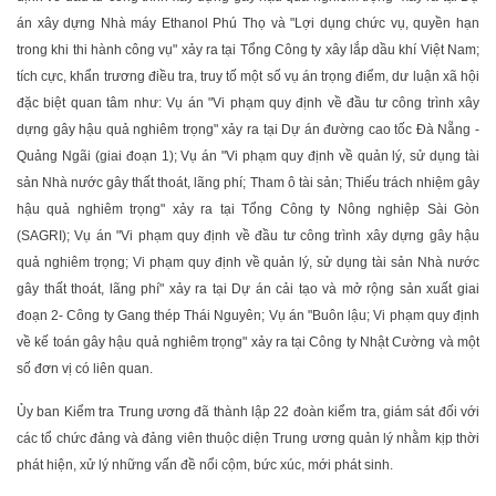
án xây dựng Nhà máy Ethanol Phú Thọ và "Lợi dụng chức vụ, quyền hạn
trong khi thi hành công vụ" xảy ra tại Tổng Công ty xây lắp dầu khí Việt Nam;
tích cực, khẩn trương điều tra, truy tố một số vụ án trọng điểm, dư luận xã hội
đặc biệt quan tâm như: Vụ án "Vi phạm quy định về đầu tư công trình xây
dựng gây hậu quả nghiêm trọng" xảy ra tại Dự án đường cao tốc Đà Nẵng -
Quảng Ngãi (giai đoạn 1); Vụ án "Vi phạm quy định về quản lý, sử dụng tài
sản Nhà nước gây thất thoát, lãng phí; Tham ô tài sản; Thiếu trách nhiệm gây
hậu quả nghiêm trọng" xảy ra tại Tổng Công ty Nông nghiệp Sài Gòn
(SAGRI); Vụ án "Vi phạm quy định về đầu tư công trình xây dựng gây hậu
quả nghiêm trọng; Vi phạm quy định về quản lý, sử dụng tài sản Nhà nước
gây thất thoát, lãng phí" xảy ra tại Dự án cải tạo và mở rộng sản xuất giai
đoạn 2- Công ty Gang thép Thái Nguyên; Vụ án "Buôn lậu; Vi phạm quy định
về kế toán gây hậu quả nghiêm trọng" xảy ra tại Công ty Nhật Cường và một
số đơn vị có liên quan.
Ủy ban Kiểm tra Trung ương đã thành lập 22 đoàn kiểm tra, giám sát đối với
các tổ chức đảng và đảng viên thuộc diện Trung ương quản lý nhằm kịp thời
phát hiện, xử lý những vấn đề nổi cộm, bức xúc, mới phát sinh.