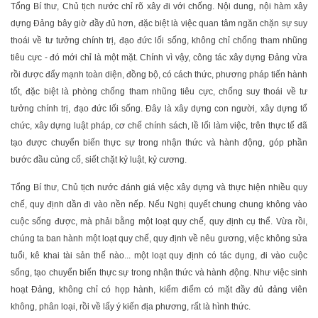
Tổng Bí thư, Chủ tịch nước chỉ rõ xây đi với chống. Nội dung, nội hàm xây
dựng Đảng bây giờ đầy đủ hơn, đặc biệt là việc quan tâm ngăn chặn sự suy
thoái về tư tưởng chính trị, đạo đức lối sống, không chỉ chống tham nhũng
tiêu cực - đó mới chỉ là một mặt. Chính vì vậy, công tác xây dựng Đảng vừa
rồi được đẩy mạnh toàn diện, đồng bộ, có cách thức, phương pháp tiến hành
tốt, đặc biệt là phòng chống tham nhũng tiêu cực, chống suy thoái về tư
tưởng chính trị, đạo đức lối sống. Đây là xây dựng con người, xây dựng tổ
chức, xây dựng luật pháp, cơ chế chính sách, lề lối làm việc, trên thực tế đã
tạo được chuyển biến thực sự trong nhận thức và hành động, góp phần
bước đầu củng cố, siết chặt kỷ luật, kỷ cương.
Tổng Bí thư, Chủ tịch nước đánh giá việc xây dựng và thực hiện nhiều quy
chế, quy định dần đi vào nền nếp. Nếu Nghị quyết chung chung không vào
cuộc sống được, mà phải bằng một loạt quy chế, quy định cụ thể. Vừa rồi,
chúng ta ban hành một loạt quy chế, quy định về nêu gương, việc không sửa
tuổi, kê khai tài sản thế nào... một loạt quy định có tác dụng, đi vào cuộc
sống, tạo chuyển biến thực sự trong nhận thức và hành động. Như việc sinh
hoạt Đảng, không chỉ có họp hành, kiểm điểm có mặt đầy đủ đảng viên
không, phân loại, rồi về lấy ý kiến địa phương, rất là hình thức.