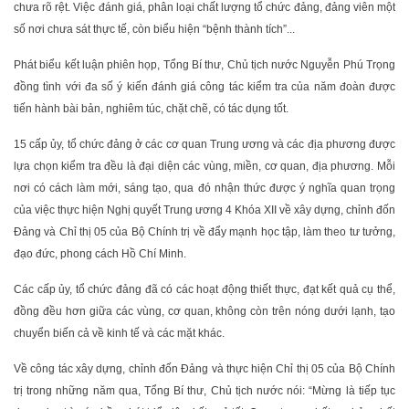
chưa rõ rệt. Việc đánh giá, phân loại chất lượng tổ chức đảng, đảng viên một
số nơi chưa sát thực tế, còn biểu hiện “bệnh thành tích”...
Phát biểu kết luận phiên họp, Tổng Bí thư, Chủ tịch nước Nguyễn Phú Trọng
đồng tình với đa số ý kiến đánh giá công tác kiểm tra của năm đoàn được
tiến hành bài bản, nghiêm túc, chặt chẽ, có tác dụng tốt.
15 cấp ủy, tổ chức đảng ở các cơ quan Trung ương và các địa phương được
lựa chọn kiểm tra đều là đại diện các vùng, miền, cơ quan, địa phương. Mỗi
nơi có cách làm mới, sáng tạo, qua đó nhận thức được ý nghĩa quan trọng
của việc thực hiện Nghị quyết Trung ương 4 Khóa XII về xây dựng, chỉnh đốn
Đảng và Chỉ thị 05 của Bộ Chính trị về đẩy mạnh học tập, làm theo tư tưởng,
đạo đức, phong cách Hồ Chí Minh.
Các cấp ủy, tổ chức đảng đã có các hoạt động thiết thực, đạt kết quả cụ thể,
đồng đều hơn giữa các vùng, cơ quan, không còn trên nóng dưới lạnh, tạo
chuyển biến cả về kinh tế và các mặt khác.
Về công tác xây dựng, chỉnh đốn Đảng và thực hiện Chỉ thị 05 của Bộ Chính
trị trong những năm qua, Tổng Bí thư, Chủ tịch nước nói: “Mừng là tiếp tục