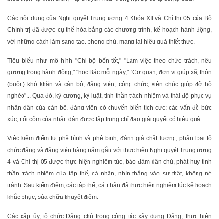
Các nội dung của Nghị quyết Trung ương 4 Khóa XII và Chỉ thị 05 của Bộ
Chính trị đã được cụ thể hóa bằng các chương trình, kế hoạch hành động,
với những cách làm sáng tạo, phong phú, mang lại hiệu quả thiết thực.
Tiêu biểu như mô hình "Chi bộ bốn tốt," "Làm việc theo chức trách, nêu
gương trong hành động," "học Bác mỗi ngày," "Cơ quan, đơn vị giúp xã, thôn
(buôn) khó khăn và cán bộ, đảng viên, công chức, viên chức giúp đỡ hộ
nghèo"... Qua đó, kỷ cương, kỷ luật, tinh thần trách nhiệm và thái độ phục vụ
nhân dân của cán bộ, đảng viên có chuyển biến tích cực; các vấn đề bức
xúc, nổi cộm của nhân dân được tập trung chỉ đạo giải quyết có hiệu quả.
Việc kiểm điểm tự phê bình và phê bình, đánh giá chất lượng, phân loại tổ
chức đảng và đảng viên hàng năm gắn với thực hiện Nghị quyết Trung ương
4 và Chỉ thị 05 được thực hiện nghiêm túc, bảo đảm dân chủ, phát huy tinh
thần trách nhiệm của tập thể, cá nhân, nhìn thẳng vào sự thật, không né
tránh. Sau kiểm điểm, các tập thể, cá nhân đã thực hiện nghiệm túc kế hoạch
khắc phục, sửa chữa khuyết điểm.
Các cấp ủy, tổ chức Đảng chú trọng công tác xây dựng Đảng, thực hiện