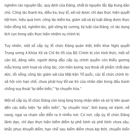
nghiêm các nguyên tắc, quy định của Đảng, nhất là nguyên tắc tập trung dân
chủ. Công tác thanh tra, điều tra, truy tố, xét xử được chỉ đạo thực hiện quyết
liệt hơn, hiệu quả hơn; công tác kiểm tra, giám sát và kỷ luật đảng được thực
hiện đồng bộ, nghiêm túc, giữ vững kỷ cương, kỷ luật của Đảng, có tác dụng
tích cực trong việc thực hiện nhiệm vụ chính trị.
Tuy nhiên, một số cấp ủy, tổ chức Đảng quán triệt, triển khai Nghị quyết
Trung ương 4 Khóa XII và Chỉ thị 05 của Bộ Chính trị còn hình thức; một số
cán bộ, đảng viên, người đứng đầu cấp ủy, chính quyền còn thiếu gương
mẫu trong sinh hoạt và công tác, còn hiện tượng suy thoái về phẩm chất đạo
đức, lối sống; công tác giám sát của Mặt trận Tổ quốc, các tổ chức chính trị-
xã hội còn hạn chế, chưa phát huy tốt vai trò của nhân dân trong đấu tranh
chống suy thoái “tự diễn biến,” “tự chuyển hóa.”
Một số cấp ủy, tổ chức Đảng còn lúng túng trong nhận diện và xử lý liên quan
đến các biểu hiện “tự diễn biến”, “tự chuyển hóa”, tình trạng né tránh, nể
nang, ngại va chạm vẫn diễn ra ở nhiều nơi. Có nơi, cấp ủy, tổ chức Đảng
lãnh đạo, chỉ đạo thực hiện kiểm điểm tự phê bình và phê bình chưa sâu,
khắc phục khuyết điểm, hạn chế sau kiểm điểm chưa kịp thời, chuyển biến