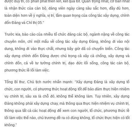
được duy trì, có phần phát triển lên, kết quả tốt. Quan trọng nhất, cơ bản nhất
là nhận thức của cán bộ, đảng viên ngày càng sâu sắc hơn, đầy đủ hơn,
toàn diện hơn về ý nghĩa, vị trí, tầm quan trọng của công tác xây dựng, chỉnh
đốn Đảng và Chỉ thị 05.”
Trước kia, báo cáo của nhiều tổ chức đảng các bộ, ngành nặng về công tác
chuyên môn, chỉ một mẩu về công tác xây dựng Đảng, không đi vào nội
dung, không đi vào thực chất, nhưng bây giờ đã có chuyển biến. Công tác
xây dựng chỉnh đốn Đảng được chú trọng cả xây cả chống, xây dựng và
chỉnh đốn, cả về tư tưởng chính trị, đạo đức lối sống, công tác cán bộ,
phương thức lề lối làm việc.
Tổng Bí thư, Chủ tịch nước nhấn mạnh: “Xây dựng Đảng là xây dựng tổ
chức, con người, có phương thức hoạt động tốt để bảo đảm thực hiện nhiệm
vụ chính trị, sâu xa là chỗ đó, không thể không làm. Tuy nhiên, xây dựng
Đảng không phải xây dựng chay, mà thông qua thực hiện nhiệm vụ chính trị,
thông qua tất cả các hoạt động để xem con người, tổ chức, phương thức lề
lối làm việc thế nào, chủ trương đề ra có đúng không, tổ chức thực hiện có tốt
không.”