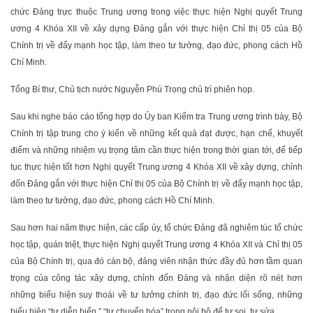
chức Đảng trực thuộc Trung ương trong việc thực hiện Nghị quyết Trung
ương 4 Khóa XII về xây dựng Đảng gắn với thực hiện Chỉ thị 05 của Bộ
Chính trị về đẩy mạnh học tập, làm theo tư tưởng, đạo đức, phong cách Hồ
Chí Minh.
Tổng Bí thư, Chủ tịch nước Nguyễn Phú Trọng chủ trì phiên họp.
Sau khi nghe báo cáo tổng hợp do Ủy ban Kiểm tra Trung ương trình bày, Bộ
Chính trị tập trung cho ý kiến về những kết quả đạt được, hạn chế, khuyết
điểm và những nhiệm vụ trọng tâm cần thực hiện trong thời gian tới, để tiếp
tục thực hiện tốt hơn Nghị quyết Trung ương 4 Khóa XII về xây dựng, chỉnh
đốn Đảng gắn với thực hiện Chỉ thị 05 của Bộ Chính trị về đẩy mạnh học tập,
làm theo tư tưởng, đạo đức, phong cách Hồ Chí Minh.
Sau hơn hai năm thực hiện, các cấp ủy, tổ chức Đảng đã nghiêm túc tổ chức
học tập, quán triệt, thực hiện Nghị quyết Trung ương 4 Khóa XII và Chỉ thị 05
của Bộ Chính trị, qua đó cán bộ, đảng viên nhận thức đầy đủ hơn tầm quan
trọng của công tác xây dựng, chỉnh đốn Đảng và nhận diện rõ nét hơn
những biểu hiện suy thoái về tư tưởng chính trị, đạo đức lối sống, những
biểu hiện “tự diễn biến,” “tự chuyển hóa” trong nội bộ để tự soi, tự sửa.