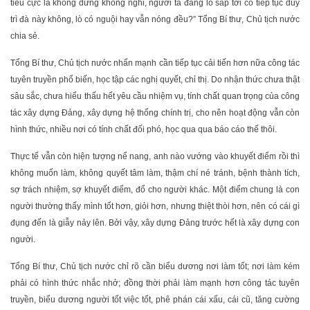
tiêu cực là không dừng không nghỉ, người ta đang lo sắp tới có tiếp tục duy
trì đà này không, lò có nguội hay vẫn nóng đều?” Tổng Bí thư, Chủ tịch nước
chia sẻ.
Tổng Bí thư, Chủ tịch nước nhấn mạnh cần tiếp tục cải tiến hơn nữa công tác
tuyên truyền phổ biến, học tập các nghị quyết, chỉ thị. Do nhận thức chưa thật
sâu sắc, chưa hiểu thấu hết yêu cầu nhiệm vụ, tính chất quan trọng của công
tác xây dựng Đảng, xây dựng hệ thống chính trị, cho nên hoạt động vẫn còn
hình thức, nhiều nơi có tính chất đối phó, học qua qua báo cáo thế thôi.
Thực tế vẫn còn hiện tượng nể nang, anh nào vướng vào khuyết điểm rồi thì
không muốn làm, không quyết tâm làm, thậm chí né tránh, bệnh thành tích,
sợ trách nhiệm, sợ khuyết điểm, đổ cho người khác. Một điểm chung là con
người thường thấy mình tốt hơn, giỏi hơn, nhưng thiệt thòi hơn, nên có cái gì
đụng đến là giẫy nảy lên. Bởi vậy, xây dựng Đảng trước hết là xây dựng con
người.
Tổng Bí thư, Chủ tịch nước chỉ rõ cần biểu dương nơi làm tốt; nơi làm kém
phải có hình thức nhắc nhở; đồng thời phải làm mạnh hơn công tác tuyên
truyền, biểu dương người tốt việc tốt, phê phán cái xấu, cái cũ, tăng cường