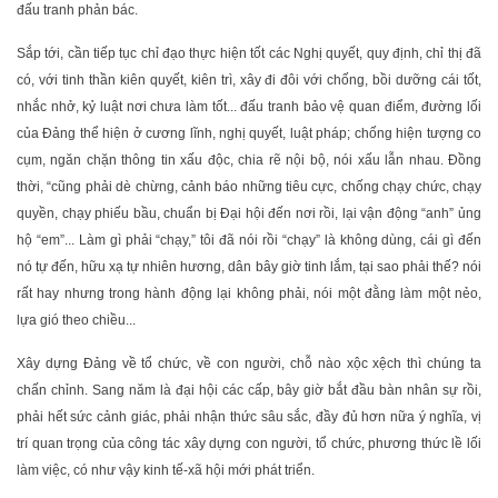
đấu tranh phản bác.
Sắp tới, cần tiếp tục chỉ đạo thực hiện tốt các Nghị quyết, quy định, chỉ thị đã
có, với tinh thần kiên quyết, kiên trì, xây đi đôi với chống, bồi dưỡng cái tốt,
nhắc nhở, kỷ luật nơi chưa làm tốt... đấu tranh bảo vệ quan điểm, đường lối
của Đảng thể hiện ở cương lĩnh, nghị quyết, luật pháp; chống hiện tượng co
cụm, ngăn chặn thông tin xấu độc, chia rẽ nội bộ, nói xấu lẫn nhau. Đồng
thời, “cũng phải dè chừng, cảnh báo những tiêu cực, chống chạy chức, chạy
quyền, chạy phiếu bầu, chuẩn bị Đại hội đến nơi rồi, lại vận động “anh” ủng
hộ “em”... Làm gì phải “chạy,” tôi đã nói rồi “chạy” là không dùng, cái gì đến
nó tự đến, hữu xạ tự nhiên hương, dân bây giờ tinh lắm, tại sao phải thế? nói
rất hay nhưng trong hành động lại không phải, nói một đằng làm một nẻo,
lựa gió theo chiều...
Xây dựng Đảng về tổ chức, về con người, chỗ nào xộc xệch thì chúng ta
chấn chỉnh. Sang năm là đại hội các cấp, bây giờ bắt đầu bàn nhân sự rồi,
phải hết sức cảnh giác, phải nhận thức sâu sắc, đầy đủ hơn nữa ý nghĩa, vị
trí quan trọng của công tác xây dựng con người, tổ chức, phương thức lề lối
làm việc, có như vậy kinh tế-xã hội mới phát triển.