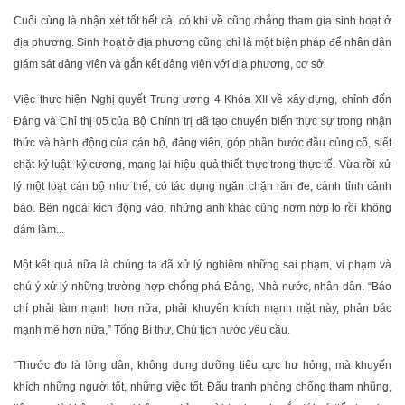
Cuối cùng là nhận xét tốt hết cả, có khi về cũng chẳng tham gia sinh hoạt ở
địa phương. Sinh hoạt ở địa phương cũng chỉ là một biện pháp để nhân dân
giám sát đảng viên và gắn kết đảng viên với địa phương, cơ sở.
Việc thực hiện Nghị quyết Trung ương 4 Khóa XII về xây dựng, chỉnh đốn
Đảng và Chỉ thị 05 của Bộ Chính trị đã tạo chuyển biến thực sự trong nhận
thức và hành động của cán bộ, đảng viên, góp phần bước đầu củng cố, siết
chặt kỷ luật, kỷ cương, mang lại hiệu quả thiết thực trong thực tế. Vừa rồi xử
lý một loạt cán bộ như thế, có tác dụng ngăn chặn răn đe, cảnh tỉnh cảnh
báo. Bên ngoài kích động vào, những anh khác cũng nơm nớp lo rồi không
dám làm...
Một kết quả nữa là chúng ta đã xử lý nghiêm những sai phạm, vi phạm và
chú ý xử lý những trường hợp chống phá Đảng, Nhà nước, nhân dân. “Báo
chí phải làm mạnh hơn nữa, phải khuyến khích mạnh mặt này, phản bác
mạnh mẽ hơn nữa,” Tổng Bí thư, Chủ tịch nước yêu cầu.
“Thước đo là lòng dân, không dung dưỡng tiêu cực hư hỏng, mà khuyến
khích những người tốt, những việc tốt. Đấu tranh phòng chống tham nhũng,