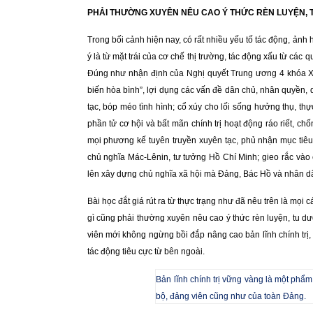
PHẢI THƯỜNG XUYÊN NÊU CAO Ý THỨC RÈN LUYỆN,
Trong bối cảnh hiện nay, có rất nhiều yếu tố tác động, ảnh
ý là từ mặt trái của cơ chế thị trường, tác động xấu từ các q
Đúng như nhận định của Nghị quyết Trung ương 4 khóa XII
biến hòa bình”, lợi dụng các vấn đề dân chủ, nhân quyền, 
tạc, bóp méo tình hình; cổ xúy cho lối sống hưởng thụ, thự
phần tử cơ hội và bất mãn chính trị hoạt động ráo riết, c
mọi phương kế tuyên truyền xuyên tạc, phủ nhận mục tiê
chủ nghĩa Mác-Lênin, tư tưởng Hồ Chí Minh; gieo rắc vào 
lên xây dựng chủ nghĩa xã hội mà Đảng, Bác Hồ và nhân dâ
Bài học đắt giá rút ra từ thực trạng như đã nêu trên là mọi 
gì cũng phải thường xuyên nêu cao ý thức rèn luyện, tu d
viên mới không ngừng bồi đắp nâng cao bản lĩnh chính trị
tác động tiêu cực từ bên ngoài.
Bản lĩnh chính trị vững vàng là một phẩ
bộ, đảng viên cũng như của toàn Đảng.