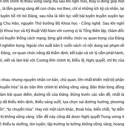
 lĩnh chính trị thiếu vững vàng mà sau khi nghỉ hưu, thay vì đóng góp một
, là tấm gương sáng để con cháu noi theo, chỉ vì những ích kỷ cá nhân, lại
tuyên bố rời bỏ Đảng, sau nữa là liên tục viết bài tuyên truyền xuyên tạc
 Chu Hảo, nguyên Thứ trưởng Bộ Khoa học - Công nghệ. Sau khi nghỉ
i Khoa học và Kỹ thuật Việt Nam với cương vị là Tổng Biên tập, Giám đốc
h có truyền thống cách mạng, từng giữ nhiều chức vụ quan trọng của Đảng
nghiêm trọng. Ngoài cho xuất bản 5 cuốn sách có nội dung sai phạm về
ủa Đảng, cơ quan chức năng đã thẩm định, kết luận và xử lý cấm phát hành,
viết và làm trái với Cương lĩnh chính trị, Điều lệ, Nghị quyết, chỉ thị của
hác nhau nhưng nguyên nhân cơ bản, chủ quan, lớn nhất khiến một bộ phận
ự chuyển hóa” là do bản lĩnh chính trị không vững vàng. Bản thân từng đồng
à làm trái quan điểm, đường lối của Đảng. Đứng trước các vấn đề, nhất là
ọ đã thiếu kiên định, thiếu sáng suốt, lựa chọn sai đường hướng, phương
n”, “tự chuyển hóa”. Hay nói một cách khác, thoái hóa, biến chất, “tự diễn
nh trị không vững vàng. Vấn đề này cũng đã được Nghị quyết Trung ương 4
đó thiếu tu dưỡng, rèn luyện; lập trường tư tưởng không vững vàng, hoang