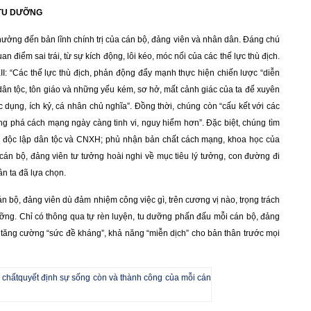
 TU DƯỠNG
 hưởng đến bản lĩnh chính trị của cán bộ, đảng viên và nhân dân. Đáng chú
uan điểm sai trái, từ sự kích động, lôi kéo, móc nối của các thế lực thù địch.
: “Các thế lực thù địch, phản động đẩy mạnh thực hiện chiến lược “diễn
dân tộc, tôn giáo và những yếu kém, sơ hở, mất cảnh giác của ta để xuyên
c dụng, ích kỷ, cá nhân chủ nghĩa”. Đồng thời, chúng còn “cấu kết với các
hống phá cách mạng ngày càng tinh vi, nguy hiểm hơn”. Đặc biệt, chúng tìm
u độc lập dân tộc và CNXH; phủ nhận bản chất cách mạng, khoa học của
cán bộ, đảng viên tư tưởng hoài nghi về mục tiêu lý tưởng, con đường đi
n ta đã lựa chọn.
cán bộ, đảng viên dù đảm nhiệm công việc gì, trên cương vị nào, trọng trách
ưỡng. Chỉ có thông qua tự rèn luyện, tu dưỡng phấn đấu mỗi cán bộ, đảng
, tăng cường “sức đề kháng”, khả năng “miễn dịch” cho bản thân trước mọi
m chấtquyết định sự sống còn và thành công của mỗi cán