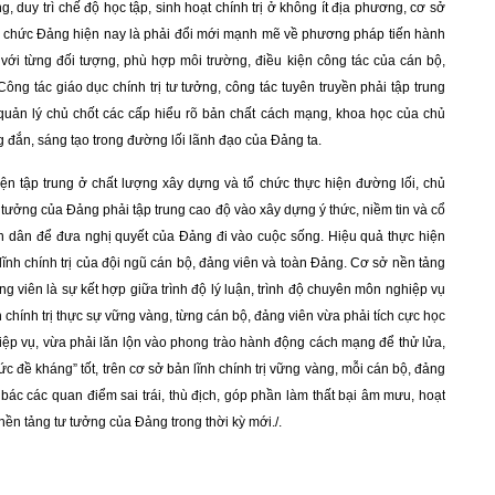
g, duy trì chế độ học tập, sinh hoạt chính trị ở không ít địa phương, cơ sở
 tổ chức Đảng hiện nay là phải đổi mới mạnh mẽ về phương pháp tiến hành
với từng đối tượng, phù hợp môi trường, điều kiện công tác của cán bộ,
Công tác giáo dục chính trị tư tưởng, công tác tuyên truyền phải tập trung
 quản lý chủ chốt các cấp hiểu rõ bản chất cách mạng, khoa học của chủ
 đắn, sáng tạo trong đường lối lãnh đạo của Đảng ta.
iện tập trung ở chất lượng xây dựng và tổ chức thực hiện đường lối, chủ
ư tưởng của Đảng phải tập trung cao độ vào xây dựng ý thức, niềm tin và cổ
hân dân để đưa nghị quyết của Đảng đi vào cuộc sống. Hiệu quả thực hiện
lĩnh chính trị của đội ngũ cán bộ, đảng viên và toàn Đảng. Cơ sở nền tảng
ng viên là sự kết hợp giữa trình độ
lý luận, trình độ chuyên môn nghiệp vụ
h chính trị thực sự vững vàng, từng cán bộ, đảng viên vừa phải tích cực học
hiệp vụ, vừa phải lăn lộn vào phong trào hành động cách mạng để thử lửa,
c đề kháng” tốt, trên cơ sở bản lĩnh chính trị vững vàng, mỗi cán bộ, đảng
 bác các quan điểm sai trái, thù địch, góp phần làm thất bại âm mưu, hoạt
nền tảng tư tưởng của Đảng trong thời kỳ mới./.