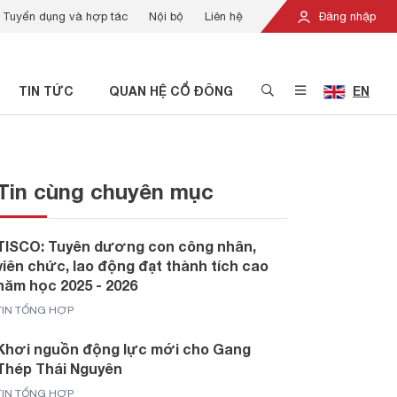
Tuyển dụng và hợp tác
Nội bộ
Liên hệ
Đăng nhập
TIN TỨC
QUAN HỆ CỔ ĐÔNG
EN
Tin cùng chuyên mục
TISCO: Tuyên dương con công nhân,
viên chức, lao động đạt thành tích cao
năm học 2025 - 2026
TIN TỔNG HỢP
Khơi nguồn động lực mới cho Gang
Thép Thái Nguyên
TIN TỔNG HỢP