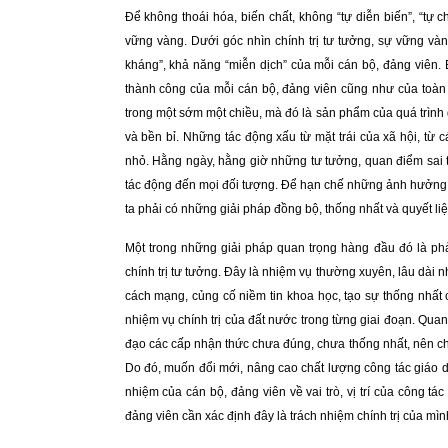
Để không thoái hóa, biến chất, không “tự diễn biến”, “tự c
vững vàng. Dưới góc nhìn chính trị tư tưởng, sự vững vàng 
kháng”, khả năng “miễn dịch” của mỗi cán bộ, đảng viên. 
thành công của mỗi cán bộ, đảng viên cũng như của toàn 
trong một sớm một chiều, mà đó là sản phẩm của quá trình g
và bền bỉ. Những tác động xấu từ mặt trái của xã hội, từ c
nhỏ. Hằng ngày, hằng giờ những tư tưởng, quan điểm sai tr
tác động đến mọi đối tượng. Để hạn chế những ảnh hưởng ti
ta phải có những giải pháp đồng bộ, thống nhất và quyết liệ
Một trong những giải pháp quan trọng hàng đầu đó là phả
chính trị tư tưởng. Đây là nhiệm vụ thường xuyên, lâu dài 
cách mạng, củng cố niềm tin khoa học, tạo sự thống nhất 
nhiệm vụ chính trị của đất nước trong từng giai đoạn. Quan 
đạo các cấp nhận thức chưa đúng, chưa thống nhất, nên chư
Do đó, muốn đổi mới, nâng cao chất lượng công tác giáo dục
nhiệm của cán bộ, đảng viên về vai trò, vị trí của công t
đảng viên cần xác định đây là trách nhiệm chính trị của mìn