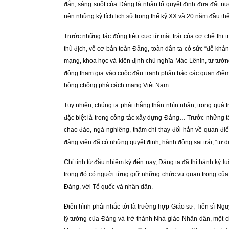
đắn, sáng suốt của Đảng là nhân tố quyết định đưa đất nước
nên những kỳ tích lịch sử trong thế kỷ XX và 20 năm đầu thế
Trước những tác động tiêu cực từ mặt trái của cơ chế thị
thù địch, về cơ bản toàn Đảng, toàn dân ta có sức “đề khán
mạng, khoa học và kiên định chủ nghĩa Mác-Lênin, tư tưởng
động tham gia vào cuộc đấu tranh phản bác các quan điểm s
hòng chống phá cách mạng Việt Nam.
Tuy nhiên, chúng ta phải thẳng thắn nhìn nhận, trong quá 
đặc biệt là trong công tác xây dựng Đảng… Trước những t
chao đảo, ngả nghiêng, thậm chí thay đổi hẳn về quan điể
đảng viên đã có những quyết định, hành động sai trái, “tự d
Chỉ tính từ đầu nhiệm kỳ đến nay, Đảng ta đã thi hành kỷ l
trong đó có người từng giữ những chức vụ quan trọng của
Đảng, với Tổ quốc và nhân dân.
Điển hình phải nhắc tới là trường hợp Giáo sư, Tiến sĩ Ng
lý tưởng của Đảng và trở thành Nhà giáo Nhân dân, một 