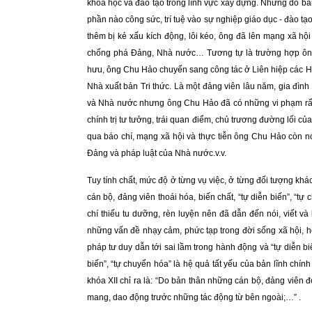
khoa học và đào tạo trong lĩnh vực xây dựng. Nhưng do bản
phần nào công sức, trí tuệ vào sự nghiệp giáo dục - đào tạo
thêm bị kẻ xấu kích động, lôi kéo, ông đã lên mạng xã hội 
chống phá Đảng, Nhà nước… Tương tự là trường hợp ông
hưu, ông Chu Hảo chuyển sang công tác ở Liên hiệp các Hộ
Nhà xuất bản Tri thức. Là một đảng viên lâu năm, gia đìn
và Nhà nước nhưng ông Chu Hảo đã có những vi phạm rất 
chính trị tư tưởng, trái quan điểm, chủ trương đường lối c
qua báo chí, mạng xã hội và thực tiễn ông Chu Hảo còn nói, 
Đảng và pháp luật của Nhà nước.v.v.
Tuy tính chất, mức độ ở từng vụ việc, ở từng đối tượng k
cán bộ, đảng viên thoái hóa, biến chất, “tự diễn biến”, “t
chí thiếu tu dưỡng, rèn luyện nên đã dẫn đến nói, viết v
những vấn đề nhạy cảm, phức tạp trong đời sống xã hội, h
pháp tư duy dẫn tới sai lầm trong hành động và “tự diễn biế
biến”, “tự chuyển hóa” là hệ quả tất yếu của bản lĩnh chí
khóa XII chỉ ra là: “Do bản thân những cán bộ, đảng viên 
mang, dao động trước những tác động từ bên ngoài;…” .