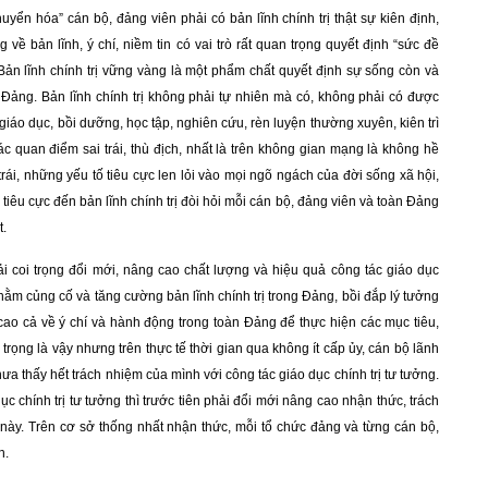
huyển hóa” cán bộ, đảng viên phải có bản lĩnh chính trị thật sự kiên định,
về bản lĩnh, ý chí, niềm tin có vai trò rất quan trọng quyết định “sức đề
Bản lĩnh chính trị vững vàng là một phẩm chất quyết định sự sống còn và
Đảng. Bản lĩnh chính trị không phải tự nhiên mà có, không phải có được
iáo dục, bồi dưỡng, học tập, nghiên cứu, rèn luyện thường xuyên, kiên trì
ác quan điểm sai trái, thù địch, nhất là trên không gian mạng là không hề
ái, những yếu tố tiêu cực len lỏi vào mọi ngõ ngách của đời sống xã hội,
êu cực đến bản lĩnh chính trị đòi hỏi mỗi cán bộ, đảng viên và toàn Đảng
t.
i coi trọng đổi mới, nâng cao chất lượng và hiệu quả công tác giáo dục
nhằm củng cố và tăng cường bản lĩnh chính trị trong Đảng, bồi đắp lý tưởng
cao cả về ý chí và hành động trong toàn Đảng để thực hiện các mục tiêu,
trọng là vậy nhưng trên thực tế thời gian qua không ít cấp ủy, cán bộ lãnh
a thấy hết trách nhiệm của mình với công tác giáo dục chính trị tư tưởng.
 chính trị tư tưởng thì trước tiên phải đổi mới nâng cao nhận thức, trách
ác này. Trên cơ sở thống nhất nhận thức, mỗi tổ chức đảng và từng cán bộ,
h.