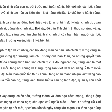
hí kiên định của con người trước mọi hoàn cảnh. Đối với mỗi cán bộ, đảng
h quyết định tạo nên sự kiên định, khả năng độc lập, tự chủ trong hành động.
nh và chịu tác động bởi nhiều yếu tố, như: trình độ lý luận chính trị; quan
nh trị; dũng khí chính trị… Bởi vậy, để bản lĩnh chính trị thực sự vững vàng,
độc lập, sáng tạo, làm chủ hành vi chính trị của bản thân, người cán bộ,
đấu thường xuyên, kiên trì và bền bỉ.
c tạp về chính trị, cán bộ, đảng viên có bản lĩnh chính trị vững vàng sẽ
iữ vững lập trường, làm chủ tư duy của bản thân, có những quyết định
tế đã chứng minh bản lĩnh chính trị của đội ngũ cán bộ, đảng viên là một
của mỗi Đảng nói chung và Đảng Cộng sản Việt Nam nói riêng. Ý thức rõ về
ội đại biểu toàn quốc lần thứ XII của Đảng nhấn mạnh nhiệm vụ: “Nâng cao
à của mỗi cán bộ, đảng viên, trước hết là cán bộ lãnh đạo, quản lý chủ chốt
ăm xây dựng, chiến đấu, trưởng thành và lãnh đạo cách mạng, Đảng Cộng
cách mạng và khoa học; kiên định chủ nghĩa Mác - Lênin, tư tưởng Hồ Chí
g xuyên tự đổi mới, tự chỉnh đốn và ngày càng lớn mạnh. Sự lãnh đạo đúng