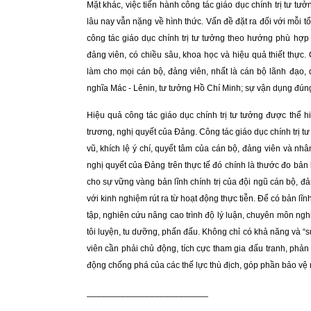
Mặt khác, việc tiến hành công tác giáo dục chính trị tư tưởn
lâu nay vẫn nặng về hình thức. Vấn đề đặt ra đối với mỗi
công tác giáo dục chính trị tư tưởng theo hướng phù hợp 
đảng viên, có chiều sâu, khoa học và hiệu quả thiết thực. 
làm cho mọi cán bộ, đảng viên, nhất là cán bộ lãnh đạo,
nghĩa Mác - Lênin, tư tưởng Hồ Chí Minh; sự vận dụng đúng
Hiệu quả công tác giáo dục chính trị tư tưởng được thể h
trương, nghị quyết của Đảng. Công tác giáo dục chính trị t
vũ, khích lệ ý chí, quyết tâm của cán bộ, đảng viên và n
nghị quyết của Đảng trên thực tế đó chính là thước đo bản 
cho sự vững vàng bản lĩnh chính trị của đội ngũ cán bộ, đả
với kinh nghiệm rút ra từ hoạt động thực tiễn. Để có bản lĩn
tập, nghiên cứu nâng cao trình độ lý luận, chuyên môn ng
tôi luyện, tu dưỡng, phấn đấu. Không chỉ có khả năng và “sứ
viên cần phải chủ động, tích cực tham gia đấu tranh, phản
động chống phá của các thế lực thù địch, góp phần bảo
vệ 
_________________________