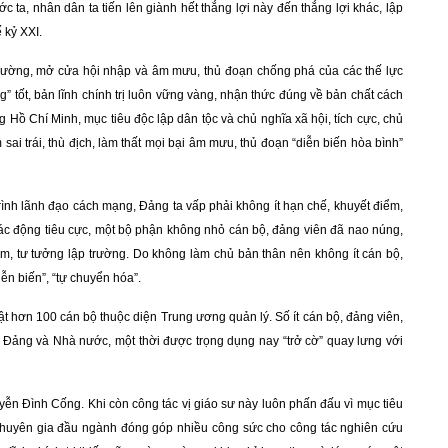
 ta, nhân dân ta tiến lên giành hết thắng lợi này đến thắng lợi khác, lập
 kỷ XXI.
 trường, mở cửa hội nhập và âm mưu, thủ đoạn chống phá của các thế lực
g” tốt, bản lĩnh chính trị luôn vững vàng, nhận thức đúng về bản chất cách
 Hồ Chí Minh, mục tiêu độc lập dân tộc và chủ nghĩa xã hội, tích cực, chủ
ai trái, thù địch, làm thất mọi bại âm mưu, thủ đoạn “diễn biến hòa bình”
trình lãnh đạo cách mạng, Đảng ta vấp phải không ít hạn chế, khuyết điểm,
ác động tiêu cực, một bộ phận không nhỏ cán bộ, đảng viên đã nao núng,
m, tư tưởng lập trường. Do không làm chủ bản thân nên không ít cán bộ,
iễn biến”, “tự chuyển hóa”.
uật hơn 100 cán bộ thuộc diện Trung ương quản lý. Số ít cán bộ, đảng viên,
 Đảng và Nhà nước, một thời được trọng dụng nay “trở cờ” quay lưng với
uyễn Đình Cống. Khi còn công tác vị giáo sư này luôn phấn đấu vì mục tiêu
chuyên gia đầu ngành đóng góp nhiều công sức cho công tác nghiên cứu