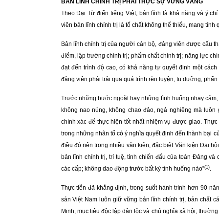
BẢN LĨNH CHÍNH TRỊ PHẢI THỰC SỰ VỮNG VÀNG
T
heo Đại Từ điển tiếng Việt, bản lĩnh là khả năng và ý c
viên bản lĩnh chính trị là tố chất không thể thiếu, mang tín
Bản lĩnh chính trị của người cán bộ, đảng viên được cấu thà
điểm, lập trường chính trị; phẩm chất chính trị; năng lực chí
đạt đến trình độ cao, có khả năng tự quyết định một cách 
đảng viên phải trải qua quá trình rèn luyện, tu dưỡng, phấn 
Trước những bước ngoặt hay những tình huống nhạy cảm, phứ
không nao núng, không chao đảo, ngả nghiêng mà luôn g
chính xác để thực hiện tốt nhất nhiệm vụ được giao. Thực 
trong những nhân tố có ý nghĩa quyết định đến thành bại 
điều đó nên trong nhiều văn kiện, đặc biệt Văn kiện Đại h
bản lĩnh chính trị, trí tuệ, tính chiến đấu của toàn Đảng v
(1)
các cấp; không dao động trước bất kỳ tình huống nào”
.
Thực tiễn đã khẳng định, trong suốt hành trình hơn 90 n
sản Việt Nam luôn giữ vững bản lĩnh chính trị, bản chất 
Minh, mục tiêu độc lập dân tộc và chủ nghĩa xã hội; thườn