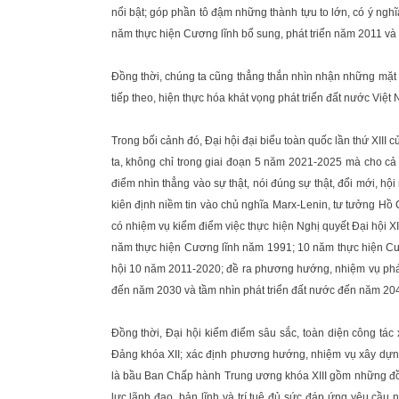
nổi bật; góp phần tô đậm những thành tựu to lớn, có ý ng
năm thực hiện Cương lĩnh bổ sung, phát triển năm 2011 và 
Đồng thời, chúng ta cũng thẳng thắn nhìn nhận những mặt
tiếp theo, hiện thực hóa khát vọng phát triển đất nước Vi
Trong bối cảnh đó, Đại hội đại biểu toàn quốc lần thứ XIII 
ta, không chỉ trong giai đoạn 5 năm 2021-2025 mà cho cả 
điểm nhìn thẳng vào sự thật, nói đúng sự thật, đổi mới, hội
kiên định niềm tin vào chủ nghĩa Marx-Lenin, tư tưởng Hồ
có nhiệm vụ kiểm điểm việc thực hiện Nghị quyết Đại hội X
năm thực hiện Cương lĩnh năm 1991; 10 năm thực hiện Cươn
hội 10 năm 2011-2020; đề ra phương hướng, nhiệm vụ phát
đến năm 2030 và tầm nhìn phát triển đất nước đến năm 20
Đồng thời, Đại hội kiểm điểm sâu sắc, toàn diện công t
Đảng khóa XII; xác định phương hướng, nhiệm vụ xây dựng 
là bầu Ban Chấp hành Trung ương khóa XIII gồm những đồng
lực lãnh đạo, bản lĩnh và trí tuệ đủ sức đáp ứng yêu cầu