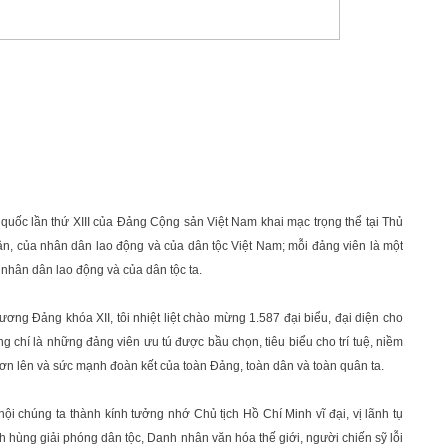
 quốc lần thứ XIII của Đảng Cộng sản Việt Nam khai mạc trọng thể tại Thủ
hân, của nhân dân lao động và của dân tộc Việt Nam; mỗi đảng viên là một
a nhân dân lao động và của dân tộc ta.
ng Đảng khóa XII, tôi nhiệt liệt chào mừng 1.587 đại biểu, đại diện cho
g chí là những đảng viên ưu tú được bầu chọn, tiêu biểu cho trí tuệ, niềm
vươn lên và sức mạnh đoàn kết của toàn Đảng, toàn dân và toàn quân ta.
 hội chúng ta thành kính tưởng nhớ Chủ tịch Hồ Chí Minh vĩ đại, vị lãnh tụ
nh hùng giải phóng dân tộc, Danh nhân văn hóa thế giới, người chiến sỹ lỗi