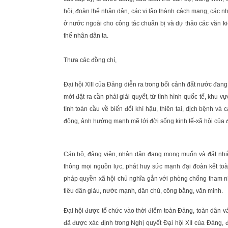
hội, đoàn thể nhân dân, các vị lão thành cách mạng, các n
ở nước ngoài cho công tác chuẩn bị và dự thảo các văn kiện 
thể nhân dân ta.
Thưa các đồng chí,
Đại hội XIII của Đảng diễn ra trong bối cảnh đất nước đan
mới đặt ra cần phải giải quyết, từ tình hình quốc tế, khu 
tính toàn cầu về biến đổi khí hậu, thiên tai, dịch bệnh 
động, ảnh hưởng mạnh mẽ tới đời sống kinh tế-xã hội của đ
Cán bộ, đảng viên, nhân dân đang mong muốn và đặt nh
thông mọi nguồn lực, phát huy sức mạnh đại đoàn kết to
pháp quyền xã hội chủ nghĩa gắn với phòng chống tham nhũ
tiêu dân giàu, nước mạnh, dân chủ, công bằng, văn minh.
Đại hội được tổ chức vào thời điểm toàn Đảng, toàn dân và
đã được xác định trong Nghị quyết Đại hội XII của Đảng, 