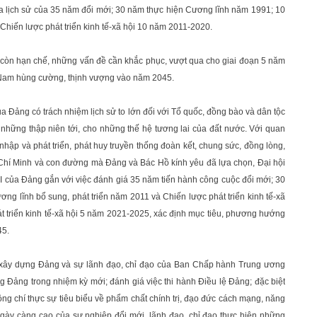
hĩa lịch sử của 35 năm đổi mới; 30 năm thực hiện Cương lĩnh năm 1991; 10
Chiến lược phát triển kinh tế-xã hội 10 năm 2011-2020.
 còn hạn chế, những vấn đề cần khắc phục, vượt qua cho giai đoạn 5 năm
ệt Nam hùng cường, thịnh vượng vào năm 2045.
của Đảng có trách nhiệm lịch sử to lớn đối với Tổ quốc, đồng bào và dân tộc
những thập niên tới, cho những thế hệ tương lai của đất nước. Với quan
 nhập và phát triển, phát huy truyền thống đoàn kết, chung sức, đồng lòng,
 Chí Minh và con đường mà Đảng và Bác Hồ kính yêu đã lựa chọn, Đại hội
II của Đảng gắn với việc đánh giá 35 năm tiến hành công cuộc đổi mới; 30
g lĩnh bổ sung, phát triển năm 2011 và Chiến lược phát triển kinh tế-xã
 triển kinh tế-xã hội 5 năm 2021-2025, xác định mục tiêu, phương hướng
45.
ác xây dựng Đảng và sự lãnh đạo, chỉ đạo của Ban Chấp hành Trung ương
Đảng trong nhiệm kỳ mới; đánh giá việc thi hành Điều lệ Đảng; đặc biệt
 chí thực sự tiêu biểu về phẩm chất chính trị, đạo đức cách mạng, năng
 ngày càng cao của sự nghiệp đổi mới, lãnh đạo, chỉ đạo thực hiện những