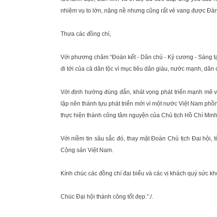
nhiệm vụ to lớn, nặng nề nhưng cũng rất vẻ vang được Đả
Thưa các đồng chí,
Với phương châm “Đoàn kết - Dân chủ - Kỷ cương - Sáng tạo -
đi tới của cả dân tộc vì mục tiêu dân giàu, nước mạnh, dân
Với định hướng đúng đắn, khát vọng phát triển mạnh mẽ và
lập nên thành tựu phát triển mới vì một nước Việt Nam phồ
thực hiện thành công tâm nguyện của Chủ tịch Hồ Chí Minh 
Với niềm tin sâu sắc đó, thay mặt Đoàn Chủ tịch Đại hội, t
Cộng sản Việt Nam.
Kính chúc các đồng chí đại biểu và các vị khách quý sức k
Chúc Đại hội thành công tốt đẹp.”./.