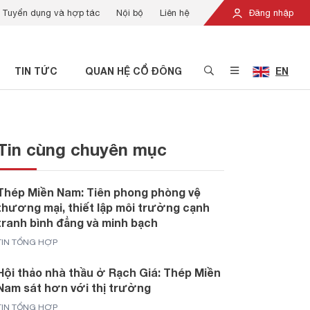
Tuyển dụng và hợp tác
Nội bộ
Liên hệ
Đăng nhập
TIN TỨC
QUAN HỆ CỔ ĐÔNG
EN
Tin cùng chuyên mục
Thép Miền Nam: Tiên phong phòng vệ
thương mại, thiết lập môi trường cạnh
tranh bình đẳng và minh bạch
TIN TỔNG HỢP
Hội thảo nhà thầu ở Rạch Giá: Thép Miền
Nam sát hơn với thị trường
TIN TỔNG HỢP