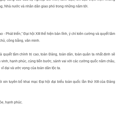
ng, Nhà nước và nhân dân giao phó trong những năm tới.
 Phát triển,” Đại hội XIII thể hiện bản lĩnh, ý chí kiên cường và quyết tâm
 chủ, công bằng, văn minh.
 quyết tâm chính trị cao, toàn Đảng, toàn dân, toàn quân ta nhất định sẽ
n vinh, hạnh phúc, cùng tiến bước, sánh vai với các cường quốc năm châu,
vĩ đại và ước vọng của toàn dân tộc ta.
ôi xin tuyên bố khai mạc Đại hội đại biểu toàn quốc lần thứ XIII của Đảng
hỏe, hạnh phúc.