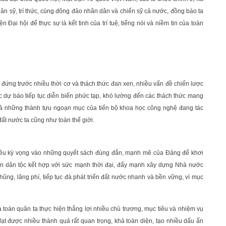
hân sỹ, trí thức, cùng đông đảo nhân dân và chiến sỹ cả nước, đồng bào ta
Đại hội để thực sự là kết tinh của trí tuệ, tiếng nói và niềm tin của toàn
g đứng trước nhiều thời cơ và thách thức đan xen, nhiều vấn đề chiến lược
vực dự báo tiếp tục diễn biến phức tạp, khó lường đến các thách thức mang
và cả những thành tựu ngoạn mục của tiến bộ khoa học công nghệ đang tác
ất nước ta cũng như toàn thế giới.
iều kỳ vọng vào những quyết sách đúng đắn, mạnh mẽ của Đảng để khơi
àn dân tộc kết hợp với sức mạnh thời đại, đẩy mạnh xây dựng Nhà nước
ng, lãng phí, tiếp tục đà phát triển đất nước nhanh và bền vững, vì mục
 toàn quân ta thực hiện thắng lợi nhiều chủ trương, mục tiêu và nhiệm vụ
đạt được nhiều thành quả rất quan trọng, khá toàn diện, tạo nhiều dấu ấn