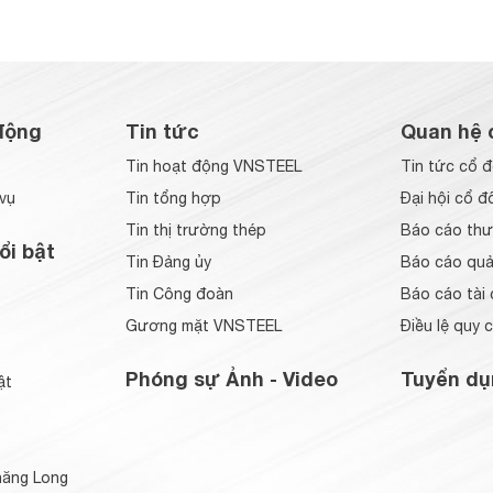
động
Tin tức
Quan hệ 
Tin hoạt động VNSTEEL
Tin tức cổ 
vụ
Tin tổng hợp
Đại hội cổ đ
Tin thị trường thép
Báo cáo thư
ổi bật
Tin Đảng ủy
Báo cáo quản
Tin Công đoàn
Báo cáo tài 
Gương mặt VNSTEEL
Điều lệ quy 
Phóng sự Ảnh - Video
Tuyển dụ
ật
ăng Long