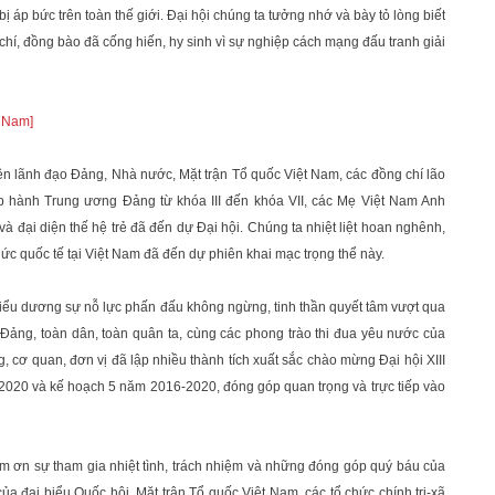
ị áp bức trên toàn thế giới. Đại hội chúng ta tưởng nhớ và bày tỏ lòng biết
 chí, đồng bào đã cống hiến, hy sinh vì sự nghiệp cách mạng đấu tranh giải
t Nam]
n lãnh đạo Đảng, Nhà nước, Mặt trận Tổ quốc Việt Nam, các đồng chí lão
 hành Trung ương Đảng từ khóa III đến khóa VII, các Mẹ Việt Nam Anh
 và đại diện thế hệ trẻ đã đến dự Đại hội. Chúng ta nhiệt liệt hoan nghênh,
hức quốc tế tại Việt Nam đã đến dự phiên khai mạc trọng thể này.
g biểu dương sự nỗ lực phấn đấu không ngừng, tinh thần quyết tâm vượt qua
n Đảng, toàn dân, toàn quân ta, cùng các phong trào thi đua yêu nước của
, cơ quan, đơn vị đã lập nhiều thành tích xuất sắc chào mừng Đại hội XIII
2020 và kế hoạch 5 năm 2016-2020, đóng góp quan trọng và trực tiếp vào
cảm ơn sự tham gia nhiệt tình, trách nhiệm và những đóng góp quý báu của
của đại biểu Quốc hội, Mặt trận Tổ quốc Việt Nam, các tổ chức chính trị-xã