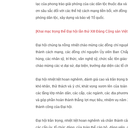
lạc của phong trào giải phóng của các dân tộc thuộc địa và b
ơn sâu sắc đối với các thế hệ cách mạng tiền bối, với đồng
phóng dân tộc, xây dựng và bảo vệ Tổ quốc.
[Khai mạc trọng thể Đại hội lần thứ XIII Đảng Cộng sản Việ
Đại hội chúng ta nồng nhiệt chào mừng các đồng chí nguyê
thành cách mạng, các đồng chí nguyên Ủy viên Ban Chấp
hùng, các nhân sỹ, trí thức, văn nghệ sỹ, chức sắc tôn giáo
chào mừng các vị đại sứ, đại biện, trưởng đại diện các tổ c
Đại hội nhiệt liệt hoan nghênh, đánh giá cao và trân trọn
khó khăn, thử thách và ý chí, khát vọng vươn lên của toà
các tầng lớp nhân dân, các cấp, các ngành, các địa phương
và góp phần hoàn thành thắng lợi mục tiêu, nhiệm vụ năm 
thành công của Đại hội.
Đại hội trân trọng, nhiệt liệt hoan nghênh và chân thành 
các cấp ủy, tổ chức đảng, của toàn thể cán bộ, đảng viên, 