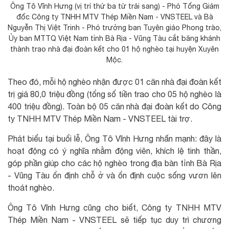
Ông Tô Vĩnh Hưng (vị trí thứ ba từ trái sang) - Phó Tổng Giám
đốc Công ty TNHH MTV Thép Miền Nam - VNSTEEL và Bà
Nguyễn Thị Việt Trinh - Phó trưởng ban Tuyên giáo Phong trào,
Ủy ban MTTQ Việt Nam tỉnh Bà Rịa - Vũng Tàu cắt băng khánh
thành trao nhà đại đoàn kết cho 01 hộ nghèo tại huyện Xuyên
Mộc.
Theo đó, mỗi hộ nghèo nhận được 01 căn nhà đại đoàn kết
trị giá 80,0 triệu đồng (tổng số tiền trao cho 05 hộ nghèo là
400 triệu đồng). Toàn bộ 05 căn nhà đại đoàn kết do Công
ty TNHH MTV Thép Miền Nam - VNSTEEL tài trợ.
Phát biểu tại buổi lễ, Ông Tô Vĩnh Hưng nhấn mạnh: đây là
hoạt động có ý nghĩa nhằm động viên, khích lệ tinh thần,
góp phần giúp cho các hộ nghèo trong địa bàn tỉnh Bà Rịa
- Vũng Tàu ổn định chỗ ở và ổn định cuộc sống vươn lên
thoát nghèo.
Ông Tô Vĩnh Hưng cũng cho biết, Công ty TNHH MTV
Thép Miền Nam - VNSTEEL sẽ tiếp tục duy trì chương