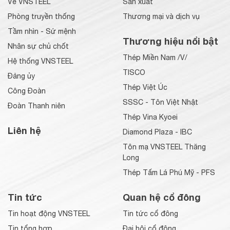
Về VNSTEEL
Sản xuất
Phòng truyền thống
Thương mại và dịch vụ
Tầm nhìn - Sứ mệnh
Thương hiệu nổi bật
Nhân sự chủ chốt
Thép Miền Nam /V/
Hệ thống VNSTEEL
TISCO
Đảng ủy
Thép Việt Úc
Công Đoàn
SSSC - Tôn Việt Nhật
Đoàn Thanh niên
Thép Vina Kyoei
Liên hệ
Diamond Plaza - IBC
Tôn mạ VNSTEEL Thăng
Long
Thép Tấm Lá Phú Mỹ - PFS
Tin tức
Quan hệ cổ đông
Tin hoạt động VNSTEEL
Tin tức cổ đông
Tin tổng hợp
Đại hội cổ đông