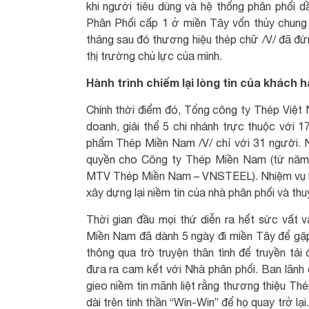
khi người tiêu dùng và hệ thống phân phối 
Phân Phối cấp 1 ở miền Tây vốn thủy chung
tháng sau đó thương hiệu thép chữ /V/ đã đứn
thị trường chủ lực của mình.
Hành trình chiếm lại lòng tin của khách 
Chính thời điểm đó, Tổng công ty Thép Việt 
doanh, giải thể 5 chi nhánh trực thuộc với 
phẩm Thép Miền Nam /V/ chỉ với 31 người. Nh
quyền cho Công ty Thép Miền Nam (từ năm 
MTV Thép Miền Nam – VNSTEEL). Nhiệm vụ hàn
xây dựng lại niềm tin của nhà phân phối và thu
Thời gian đầu mọi thứ diễn ra hết sức vất
Miền Nam đã dành 5 ngày đi miền Tây để gặp
thông qua trò truyện thân tình để truyền t
đưa ra cam kết với Nhà phân phối. Ban lãnh 
gieo niềm tin mãnh liệt rằng thương thiệu Th
dài trên tinh thần “Win-Win” để họ quay trở 