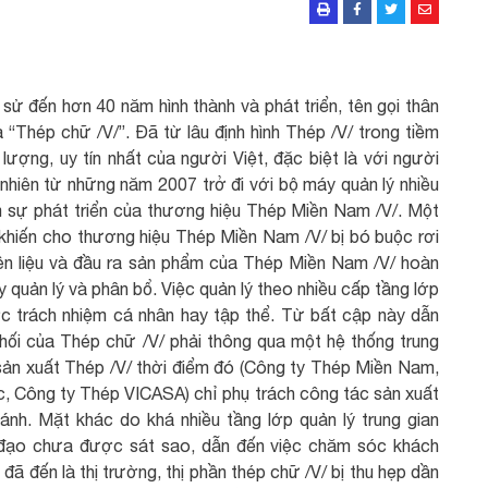
sử đến hơn 40 năm hình thành và phát triển, tên gọi thân
 “Thép chữ /V/”. Đã từ lâu định hình Thép /V/ trong tiềm
ượng, uy tín nhất của người Việt, đặc biệt là với người
 nhiên từ những năm 2007 trở đi với bộ máy quản lý nhiều
m sự phát triển của thương hiệu Thép Miền Nam /V/. Một
 khiến cho thương hiệu Thép Miền Nam /V/ bị bó buộc rơi
yên liệu và đầu ra sản phẩm của Thép Miền Nam /V/ hoàn
quản lý và phân bổ. Việc quản lý theo nhiều cấp tầng lớp
c trách nhiệm cá nhân hay tập thể. Từ bất cập này dẫn
phối của Thép chữ /V/ phải thông qua một hệ thống trung
 sản xuất Thép /V/ thời điểm đó (Công ty Thép Miền Nam,
 Công ty Thép VICASA) chỉ phụ trách công tác sản xuất
ánh. Mặt khác do khá nhiều tầng lớp quản lý trung gian
hỉ đạo chưa được sát sao, dẫn đến việc chăm sóc khách
đã đến là thị trường, thị phần thép chữ /V/ bị thu hẹp dần