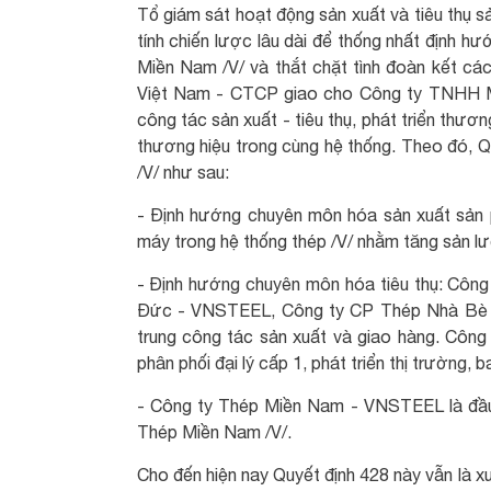
Tổ giám sát hoạt động sản xuất và tiêu thụ s
tính chiến lược lâu dài để thống nhất định h
Miền Nam /V/ và thắt chặt tình đoàn kết các
Việt Nam - CTCP giao cho Công ty TNHH 
công tác sản xuất - tiêu thụ, phát triển thư
thương hiệu trong cùng hệ thống. Theo đó, Q
/V/ như sau:
- Định hướng chuyên môn hóa sản xuất sản 
máy trong hệ thống thép /V/ nhằm tăng sản lư
- Định hướng chuyên môn hóa tiêu thụ: Cô
Đức - VNSTEEL, Công ty CP Thép Nhà Bè -
trung công tác sản xuất và giao hàng. Cô
phân phối đại lý cấp 1, phát triển thị trường, 
- Công ty Thép Miền Nam - VNSTEEL là đầu m
Thép Miền Nam /V/.
Cho đến hiện nay Quyết định 428 này vẫn là x