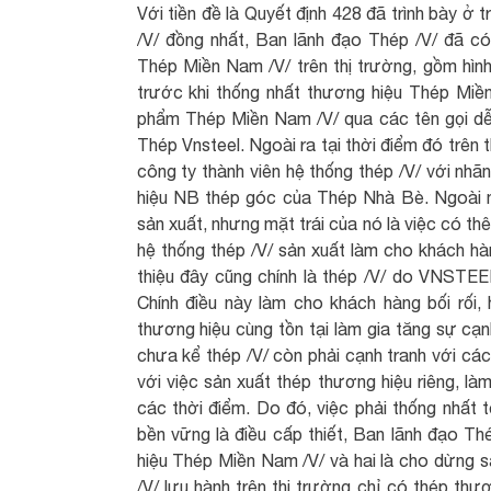
Với tiền đề là Quyết định 428 đã trình bày ở
/V/ đồng nhất, Ban lãnh đạo Thép /V/ đã có
Thép Miền Nam /V/ trên thị trường, gồm hình 
trước khi thống nhất thương hiệu Thép Miền
phẩm Thép Miền Nam /V/ qua các tên gọi dễ
Thép Vnsteel. Ngoài ra tại thời điểm đó trên 
công ty thành viên hệ thống thép /V/ với nhã
hiệu NB thép góc của Thép Nhà Bè. Ngoài m
sản xuất, nhưng mặt trái của nó là việc có t
hệ thống thép /V/ sản xuất làm cho khách hàn
thiệu đây cũng chính là thép /V/ do VNSTEE
Chính điều này làm cho khách hàng bối rối,
thương hiệu cùng tồn tại làm gia tăng sự cạn
chưa kể thép /V/ còn phải cạnh tranh với các
với việc sản xuất thép thương hiệu riêng, là
các thời điểm. Do đó, việc phải thống nhất t
bền vững là điều cấp thiết, Ban lãnh đạo Thé
hiệu Thép Miền Nam /V/ và hai là cho dừng sả
/V/ lưu hành trên thị trường chỉ có thép th