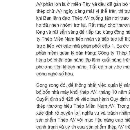
/V/ phần lớn là ở miền Tây và đều đã gắn bó 
thép chữ /V/ ngày càng mất vị thế trên thị t
khi Ban lãnh đạo Thép /V/ xuống tận nơi trao 
họ đã nhen nhóm trở lại. Rất may cho thươn
lòng và rất sẵn sàng để tiếp tục cùng đồng h
ty Thép Miền Nam tiếp nhận và tiếp tục kế th
trực tiếp với các nhà phân phối cấp 1. Bước 
phần mềm quản lý bán hàng: Công ty Thép M
hàng bộ phận bán hàng lập lệnh xuất hàng trê
phương tiện khách hàng. Tất cả mọi việc mua
công nghệ số hóa.
Song song đó, để thống nhất việc quản lý sả
bộ bốn nhà máy khối thép /V/, tháng 10 nă
Quyết định số 428 về việc ban hành Quy định 
thép thương hiệu Thép Miền Nam /V/. Trong 
xác định rõ quyền lợi, nghĩa vụ và trách nhi
sản phẩm Thép /V/ với mục tiêu nâng cao hiệ
cạnh tranh và uy tín của sản phẩm thép /V/ trê