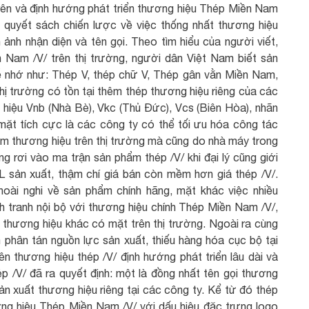
 trên và định hướng phát triển thương hiệu Thép Miền Nam
 quyết sách chiến lược về việc thống nhất thương hiệu
ảnh nhận diện và tên gọi. Theo tìm hiểu của người viết,
 Nam /V/ trên thị trường, người dân Việt Nam biết sản
 nhớ như: Thép V, thép chữ V, Thép gân vằn Miền Nam,
thị trường có tồn tại thêm thép thương hiệu riêng của các
n hiệu Vnb (Nhà Bè), Vkc (Thủ Đức), Vcs (Biên Hòa), nhãn
ặt tích cực là các công ty có thể tối ưu hóa công tác
hêm thương hiệu trên thị trường mà cũng do nhà máy trong
g rơi vào ma trận sản phẩm thép /V/ khi đại lý cũng giới
L sản xuất, thậm chí giá bán còn mềm hơn giá thép /V/.
 hoài nghi về sản phẩm chính hãng, mặt khác việc nhiều
h tranh nội bộ với thương hiệu chính Thép Miền Nam /V/,
 thương hiệu khác có mặt trên thị trường. Ngoài ra cùng
m phân tán nguồn lực sản xuất, thiếu hàng hóa cục bộ tại
ên thương hiệu thép /V/ định hướng phát triển lâu dài và
p /V/ đã ra quyết định: một là đồng nhất tên gọi thương
n xuất thương hiệu riêng tại các công ty. Kể từ đó thép
ương hiệu Thép Miền Nam /V/ với dấu hiệu đặc trưng logo