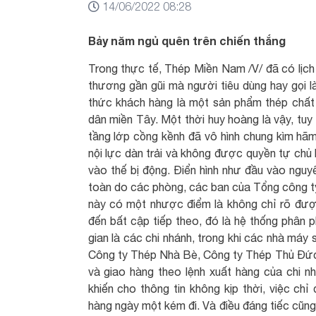
14/06/2022 08:28
Bảy năm ngủ quên trên chiến thắng
Trong thực tế, Thép Miền Nam /V/ đã có lịch 
thương gần gũi mà người tiêu dùng hay gọi là
thức khách hàng là một sản phẩm thép chất l
dân miền Tây. Một thời huy hoàng là vậy, tuy
tầng lớp cồng kềnh đã vô hình chung kìm hã
nội lực dàn trải và không được quyền tự chủ
vào thế bị động. Điển hình như đầu vào ngu
toàn do các phòng, các ban của Tổng công ty 
này có một nhược điểm là không chỉ rõ đượ
đến bất cập tiếp theo, đó là hệ thống phân 
gian là các chi nhánh, trong khi các nhà máy
Công ty Thép Nhà Bè, Công ty Thép Thủ Đức,
và giao hàng theo lệnh xuất hàng của chi nh
khiến cho thông tin không kịp thời, việc c
hàng ngày một kém đi. Và điều đáng tiếc cũng 