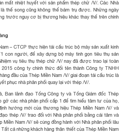
dần mất nhiệt huyết với sản phẩm thép chữ /V/. Các Nhà
 là thế song cũng không thể bám trụ được. Những ngày
g trước nguy cơ bị thương hiệu khác thay thế trên chính
hàng
Nam – CTCP thực hiện tái cấu trúc bộ máy sản xuất kinh
171 con người, để xây dựng bộ máy tinh gọn tiêu thụ sản
iệm vụ tiêu thụ thép chữ /V/ nay đã được trao lại toàn
2015 công ty chính thức đổi tên thành Công ty TNHH
g đầu của Thép Miền Nam /V/ giai đoạn tái cấu trúc là
yết phục nhà phân phối quay lại với thép /V/.
 vả, Ban lãnh đạo Tổng Công ty và Tổng Giám đốc Thép
 gỡ các nhà phân phối cấp 1 để tìm hiểu tâm tư của họ,
ải định hướng mới của thương hiệu Thép Miền Nam /V/ và
đạo thép /V/ trao đổi với Nhà phân phối bằng cái tâm và
ép Miền Nam /V/ sẽ cùng đồng hành với Nhà phân phối lâu
lại. Tất cả những khách hàng thân thiết của Thép Miền Nam