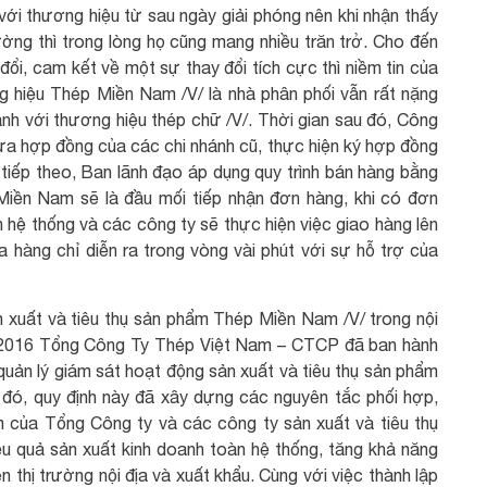
với thương hiệu từ sau ngày giải phóng nên khi nhận thấy
rường thì trong lòng họ cũng mang nhiều trăn trở. Cho đến
đổi, cam kết về một sự thay đổi tích cực thì niềm tin của
g hiệu Thép Miền Nam /V/ là nhà phân phối vẫn rất nặng
ành với thương hiệu thép chữ /V/. Thời gian sau đó, Công
ừa hợp đồng của các chi nhánh cũ, thực hiện ký hợp đồng
tiếp theo, Ban lãnh đạo áp dụng quy trình bán hàng bằng
iền Nam sẽ là đầu mối tiếp nhận đơn hàng, khi có đơn
n hệ thống và các công ty sẽ thực hiện việc giao hàng lên
 hàng chỉ diễn ra trong vòng vài phút với sự hỗ trợ của
n xuất và tiêu thụ sản phẩm Thép Miền Nam /V/ trong nội
m 2016 Tổng Công Ty Thép Việt Nam – CTCP đã ban hành
quản lý giám sát hoạt động sản xuất và tiêu thụ sản phẩm
đó, quy định này đã xây dựng các nguyên tắc phối hợp,
ệm của Tổng Công ty và các công ty sản xuất và tiêu thụ
u quả sản xuất kinh doanh toàn hệ thống, tăng khả năng
n thị trường nội địa và xuất khẩu. Cùng với việc thành lập