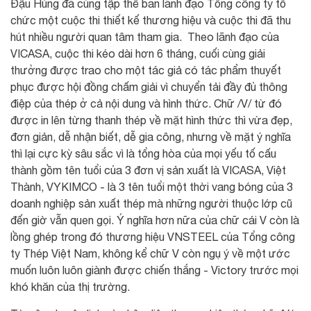
Đậu Hùng đã cùng tập thể ban lãnh đạo Tổng công ty tổ
chức một cuộc thi thiết kế thương hiệu và cuộc thi đã thu
hút nhiều người quan tâm tham gia. Theo lãnh đạo của
VICASA, cuộc thi kéo dài hơn 6 tháng, cuối cùng giải
thưởng được trao cho một tác giả có tác phẩm thuyết
phục được hội đồng chấm giải vì chuyển tải đầy đủ thông
điệp của thép ở cả nội dung và hình thức. Chữ /V/ từ đó
được in lên từng thanh thép về mặt hình thức thì vừa đẹp,
đơn giản, dễ nhận biết, dễ gia công, nhưng về mặt ý nghĩa
thì lại cực kỳ sâu sắc vì là tổng hòa của mọi yếu tố cấu
thành gồm tên tuổi của 3 đơn vị sản xuất là VICASA, Việt
Thành, VYKIMCO - là 3 tên tuổi một thời vang bóng của 3
doanh nghiệp sản xuất thép mà những người thuộc lớp cũ
đến giờ vẫn quen gọi. Ý nghĩa hơn nữa của chữ cái V còn là
lồng ghép trong đó thương hiệu VNSTEEL của Tổng công
ty Thép Việt Nam, không kể chữ V còn ngụ ý về một ước
muốn luôn luôn giành được chiến thắng - Victory trước mọi
khó khăn của thị trường.