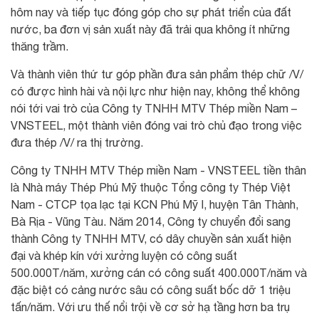
hôm nay và tiếp tục đóng góp cho sự phát triển của đất
nước, ba đơn vị sản xuất này đã trải qua không ít những
thăng trầm.
Và thành viên thứ tư góp phần đưa sản phẩm thép chữ /V/
có được hình hài và nội lực như hiện nay, không thể không
nói tới vai trò của Công ty TNHH MTV Thép miền Nam –
VNSTEEL, một thành viên đóng vai trò chủ đạo trong việc
đưa thép /V/ ra thị trường.
Công ty TNHH MTV Thép miền Nam - VNSTEEL tiền thân
là Nhà máy Thép Phú Mỹ thuộc Tổng công ty Thép Việt
Nam - CTCP tọa lạc tại KCN Phú Mỹ I, huyện Tân Thành,
Bà Rịa - Vũng Tàu. Năm 2014, Công ty chuyển đổi sang
thành Công ty TNHH MTV, có dây chuyền sản xuất hiện
đại và khép kín với xưởng luyện có công suất
500.000T/năm, xưởng cán có công suất 400.000T/năm và
đặc biệt có cảng nước sâu có công suất bốc dỡ 1 triệu
tấn/năm. Với ưu thế nổi trội về cơ sở hạ tầng hơn ba trụ