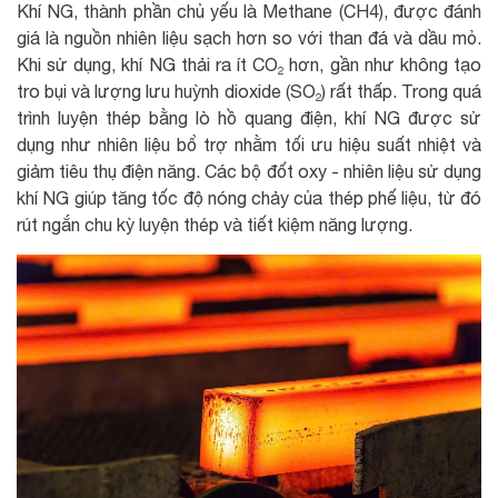
Khí NG, thành phần chủ yếu là Methane (CH4), được đánh
giá là nguồn nhiên liệu sạch hơn so với than đá và dầu mỏ.
Khi sử dụng, khí NG thải ra ít CO₂ hơn, gần như không tạo
tro bụi và lượng lưu huỳnh dioxide (SO₂) rất thấp. Trong quá
trình luyện thép bằng lò hồ quang điện, khí NG được sử
dụng như nhiên liệu bổ trợ nhằm tối ưu hiệu suất nhiệt và
giảm tiêu thụ điện năng. Các bộ đốt oxy - nhiên liệu sử dụng
khí NG giúp tăng tốc độ nóng chảy của thép phế liệu, từ đó
rút ngắn chu kỳ luyện thép và tiết kiệm năng lượng.