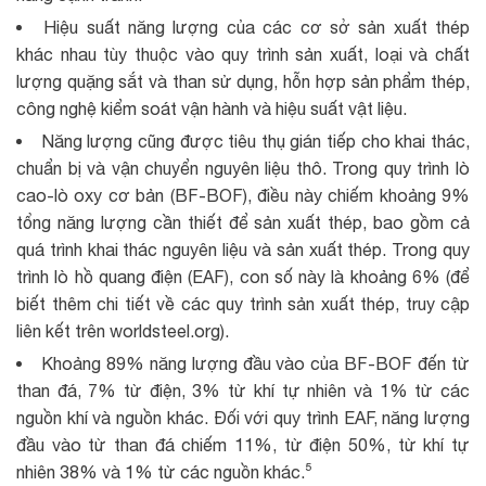
Hiệu suất năng lượng của các cơ sở sản xuất thép
khác nhau tùy thuộc vào quy trình sản xuất, loại và chất
lượng quặng sắt và than sử dụng, hỗn hợp sản phẩm thép,
công nghệ kiểm soát vận hành và hiệu suất vật liệu.
Năng lượng cũng được tiêu thụ gián tiếp cho khai thác,
chuẩn bị và vận chuyển nguyên liệu thô. Trong quy trình lò
cao-lò oxy cơ bản (BF-BOF), điều này chiếm khoảng 9%
tổng năng lượng cần thiết để sản xuất thép, bao gồm cả
quá trình khai thác nguyên liệu và sản xuất thép. Trong quy
trình lò hồ quang điện (EAF), con số này là khoảng 6% (để
biết thêm chi tiết về các quy trình sản xuất thép, truy cập
liên kết trên worldsteel.org).
Khoảng 89% năng lượng đầu vào của BF-BOF đến từ
than đá, 7% từ điện, 3% từ khí tự nhiên và 1% từ các
nguồn khí và nguồn khác. Đối với quy trình EAF, năng lượng
đầu vào từ than đá chiếm 11%, từ điện 50%, từ khí tự
nhiên 38% và 1% từ các nguồn khác.⁵