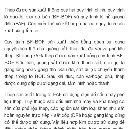
Thép được sản xuất thông qua hai quy trình chính: quy trình
lò cao-lò oxy cơ bản (BF-BOF) và quy trình lò hồ quang
điện (EAF). Các biến thể và kết hợp của các quy trình sản
xuất cũng tồn tại.
Quy trình BF-BOF sản xuất thép bằng cách sử dụng
nguyên liệu thô như quặng sắt, than đá, đá vôi và phế liệu
thép. Khoảng 75% thép được sản xuất bằng quy trình BF-
BOF. Đầu tiên, quặng sắt được khử thành sắt, còn gọi là
gang lỏng hoặc gang thô. Sau đó, sắt được chuyển thành
thép trong lò BOF. Sau khi đúc, cán và/hoặc phủ, thép
được cung cấp dưới dạng dải, tấm, hình hoặc thanh.
Thép sản xuất trong lò EAF sử dụng điện để nấu chảy phế
liệu thép. Tùy thuộc vào cấu hình nhà máy và khả năng có
sẵn của phế liệu thép, các nguồn sắt kim loại khác như sắt
hoàn nguyên trực tiếp - sắt xốp (DRI) hoặc gang lỏng cũng
có thể được sử dụng. Vật liệu hợp kim được sử dụng để
điều chỉnh thép thành thành phần hóa học mong muốn.