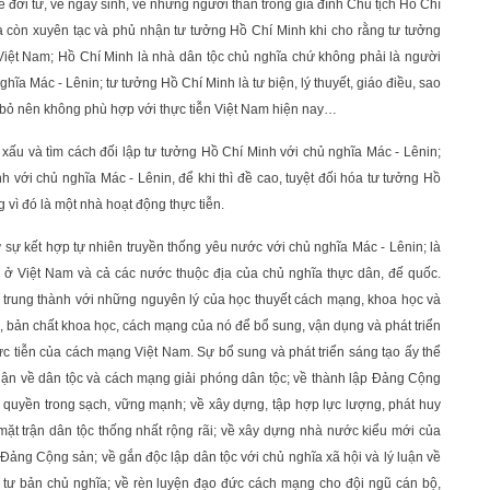
ề đời tư, về ngày sinh, về những người thân trong gia đình Chủ tịch Hồ Chí
còn xuyên tạc và phủ nhận tư tưởng Hồ Chí Minh khi cho rằng tư tưởng
Việt Nam; Hồ Chí Minh là nhà dân tộc chủ nghĩa chứ không phải là người
hĩa Mác - Lênin; tư tưởng Hồ Chí Minh là tư biện, lý thuyết, giáo điều, sao
a bỏ nên không phù hợp với thực tiễn Việt Nam hiện nay…
xấu và tìm cách đối lập tư tưởng Hồ Chí Minh với chủ nghĩa Mác - Lênin;
 với chủ nghĩa Mác - Lênin, để khi thì đề cao, tuyệt đối hóa tư tưởng Hồ
 vì đó là một nhà hoạt động thực tiễn.
từ sự kết hợp tự nhiên truyền thống yêu nước với chủ nghĩa Mác - Lênin; là
n ở Việt Nam và cả các nước thuộc địa của chủ nghĩa thực dân, đế quốc.
 trung thành với những nguyên lý của học thuyết cách mạng, khoa học và
n, bản chất khoa học, cách mạng của nó để bổ sung, vận dụng và phát triển
ực tiễn của cách mạng Việt Nam. Sự bổ sung và phát triển sáng tạo ấy thể
ý luận về dân tộc và cách mạng giải phóng dân tộc; về thành lập Đảng Cộng
quyền trong sạch, vững mạnh; về xây dựng, tập hợp lực lượng, phát huy
mặt trận dân tộc thống nhất rộng rãi; về xây dựng nhà nước kiểu mới của
Đảng Cộng sản; về gắn độc lập dân tộc với chủ nghĩa xã hội và lý luận về
 tư bản chủ nghĩa; về rèn luyện đạo đức cách mạng cho đội ngũ cán bộ,