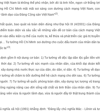
ạng Việt Nam là không thể phủ nhận, bởi đó là linh hồn, ngọn cờ thắng lợi
ng Hồ Chí Minh mãi mãi soi sáng con đường cách mạng Việt Nam, con
(2)
 sự lãnh đạo của Đảng Cộng sản Việt Nam"
.
, nhất quán, bao quát và toàn diện đúng như Đại hội IX (4/2001) của Đảng
 điểm toàn diện và sâu sắc về những vấn đề cơ bản của cách mạng Việt
vào điều kiện cụ thể của nước ta, kế thừa và phát triển các giá trị truyền
 loại… Tư tưởng Hồ Chí Minh soi đường cho cuộc đấu tranh của nhân dân ta
(3)
ộc ta”
.
 định gồm 9 nội dung cơ bản: 1) Tư tưởng về độc lập dân tộc gắn liền với
 thời đại. 2) Tư tưởng về sức mạnh của nhân dân, của khối đại đoàn kết
 xây dựng nhà nước thực sự của dân, do dân, vì dân. 4) Tư tưởng về đạo
 Tư tưởng về chăm lo bồi dưỡng thế hệ cách mạng cho đời sau. 6) Tư tưởng
n người. 7) Tư tưởng về quốc phòng toàn dân, xây dựng lực lượng vũ trang
không ngừng nâng cao đời sống vật chất và tinh thần của nhân dân. 9) Tư
ng viên vừa là người lãnh đạo, vừa là người đầy tớ thật trung thành của
ủ nghĩa xã hội (1991) khẳng định: “Đảng lấy chủ nghĩa Mác - Lênin và tư