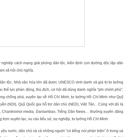
ự nghiệp cách mạng giải phóng dân tộc, kiên định con đường độc lập dân
am xã hội chủ nghĩa.
dân tộc, Nhà văn hóa lớn đã được UNESCO vinh danh và giá trị tư tưởng
c thế lực phản động, thù địch, cơ hội đã dùng danh nghĩa "phi chính phủ",
 động chống phá, xuyên tạc về Hồ Chí Minh, tư tưởng Hồ Chí Minh như Quỹ
yền (NDI), Quỹ Quốc gia hỗ trợ dân chủ (NED), Việt Tân... Cùng với đó là
Asia, Chantroimoi media, Danlambao, Tiếng Dân News… thường xuyên đăng
ắng trợn xuyên tạc, vu cáo tiểu sử, sự nghiệp, tư tưởng Hồ Chí Minh.
 yêu nước, dân chủ và cả những người “có tiếng nói phản biện" ở trong và