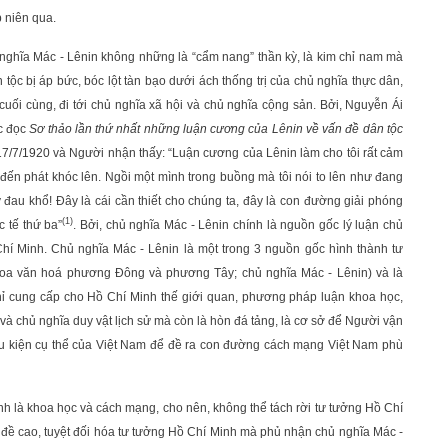
 niên qua.
 nghĩa Mác - Lênin không những là “cẩm nang” thần kỳ, là kim chỉ nam mà
tộc bị áp bức, bóc lột tàn bạo dưới ách thống trị của chủ nghĩa thực dân,
cuối cùng, đi tới chủ nghĩa xã hội và chủ nghĩa cộng sản. Bởi, Nguyễn Ái
ợc đọc
Sơ thảo lần thứ nhất những luận cương của Lênin về vấn đề dân tộc
17/7/1920
và Người nhận thấy: “Luận cương của Lênin làm cho tôi rất cảm
g đến phát khóc lên. Ngồi một mình trong buồng mà tôi nói to lên như đang
đau khổ! Đây là cái cần thiết cho chúng ta, đây là con đường giải phóng
(1)
c tế thứ ba”
. Bởi, chủ nghĩa Mác - Lênin chính là nguồn gốc lý luận chủ
Chí Minh. Chủ nghĩa Mác - Lênin là một trong 3 nguồn gốc hình thành tư
hoa văn hoá phương Đông và phương Tây; chủ nghĩa Mác - Lênin) và là
hỉ cung cấp cho Hồ Chí Minh thế giới quan, phương pháp luận khoa học,
à chủ nghĩa duy vật lịch sử mà còn là hòn đá tảng, là cơ sở để Người vận
iều kiện cụ thể của Việt Nam để đề ra con đường cách mạng Việt Nam phù
nh là khoa học và cách mạng, cho nên, không thể tách rời tư tưởng Hồ Chí
ể đề cao, tuyệt đối hóa tư tưởng Hồ Chí Minh mà phủ nhận chủ nghĩa Mác -