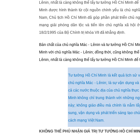
Lênin, nhất là càng không thể lấy tư tưởng Hồ Chí Minh để 
Minh được hình thành từ cội nguồn chính yếu là chủ nghĩ
Nam, Chủ tịch Hồ Chí Minh đã góp phần phát triển chủ ngh
mạng giải phóng dân tộc và tiến lên chủ nghĩa xã hội
18/2/1995 của Bộ Chính trị khóa VII đã khẳng định.
Bản chất của chủ nghĩa Mác - Lênin và tư tưởng Hồ Chí Mi
Minh với chủ nghĩa Mác - Lênin; đồng thời, cũng không th
Lênin, nhất là càng không thể lấy tư tưởng Hồ Chí Minh để 
Tư tưởng Hồ Chí Minh là kết quả lịch sử v
chủ nghĩa Mác - Lênin; là sự vận dụng và
cả các nước thuộc địa của chủ nghĩa thực
Minh không chỉ trung thành với những ng
này; không giáo điều mà chính là nắm lấ
sung, vận dụng và phát triển sáng tạo chủ
cách mạng Việt Nam.
KHÔNG THỂ PHỦ NHẬN GIÁ TRỊ TƯ TƯỞNG HỒ CHÍ MI