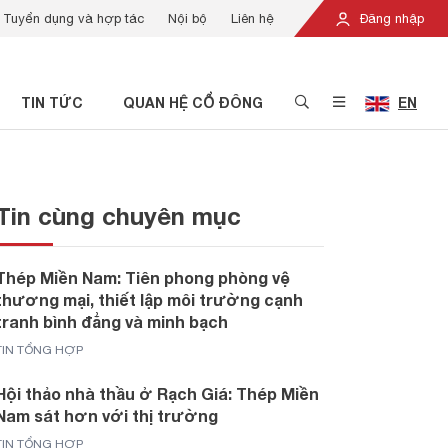
Tuyển dụng và hợp tác
Nội bộ
Liên hệ
Đăng nhập
TIN TỨC
QUAN HỆ CỔ ĐÔNG
EN
Tin cùng chuyên mục
Thép Miền Nam: Tiên phong phòng vệ
thương mại, thiết lập môi trường cạnh
tranh bình đẳng và minh bạch
TIN TỔNG HỢP
Hội thảo nhà thầu ở Rạch Giá: Thép Miền
Nam sát hơn với thị trường
TIN TỔNG HỢP