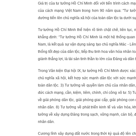
Giá trị của tư tưởng Hồ Chí Minh đối với tiến trình cách m
của cách mạng Việt Nam trong hơn 90 năm qua: "Tư tưở
đường tiến lên chủ nghĩa xã hội của toàn dân tộc ta dưới
Tư tưởng Hồ Chí Minh thể hiện rõ tính chặt chẽ, liên tục
khẳng định: “Tư tưởng Hồ Chí Minh là một hệ thống quan
Nam, là kết quả sự vận dụng sáng tạo chủ nghĩa Mác - Lênin 
thống tốt đẹp của dân tộc, tiếp thu tinh hoa văn hóa nhân
giành thắng lợi, là tài sản tinh thần to lớn của Đảng và dân t
Trong Văn kiện Đại hội IX, tư tưởng Hồ Chí Minh được xác
chủ nghĩa xã hội, kết hợp sức mạnh dân tộc với sức mạnh
toàn dân tộc. 3) Tư tưởng về quyền làm chủ của nhân dân,
đức cách mạng, cần, kiệm, liêm, chính, chí công vô tư. 5)
về giải phóng dân tộc, giải phóng giai cấp, giải phóng co
nhân dân. 8) Tư tưởng về phát triển kinh tế và văn hóa, 
tưởng về xây dựng Đảng trong sạch, vững mạnh, cán bộ, đả
nhân dân.
Cương lĩnh xây dựng đất nước trong thời kỳ quá độ lên ch