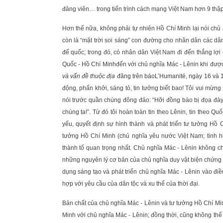
đảng viên… trong tiến trình cách mạng Việt Nam hơn 9 thập
Hơn thế nữa, không phải tự nhiên Hồ Chí Minh lại nói chủ
còn là “mặt trời soi sáng” con đường cho nhân dân các dân 
đế quốc; trong đó, có nhân dân Việt Nam đi đến thắng lợi 
Quốc -
Hồ Chí Minh
đến với chủ nghĩa Mác - Lênin khi đư
và vấn đề thuộc địa
đăng trên báo
L’Humanité, ngày 16 và 
động, phấn khởi, sáng tỏ, tin tưởng biết bao! Tôi vui mừn
nói trước quần chúng đông đảo: “Hỡi đồng bào bị đọa đày 
chúng ta!”. Từ đó tôi hoàn toàn tin theo Lênin, tin theo Quố
yếu, quyết định sự hình thành và phát triển tư tưởng Hồ 
tưởng Hồ Chí Minh (chủ nghĩa yêu nước Việt Nam; tinh 
thành tố quan trọng nhất. Chủ nghĩa Mác - Lênin không c
những nguyên lý cơ bản của chủ nghĩa duy vật biện chứng v
dụng sáng tạo và phát triển chủ nghĩa Mác - Lênin vào đ
hợp với yêu cầu của dân tộc và xu thế của thời đại.
Bản chất của chủ nghĩa Mác - Lênin và tư tưởng Hồ Chí Mi
Minh với chủ nghĩa Mác - Lênin; đồng thời, cũng không th