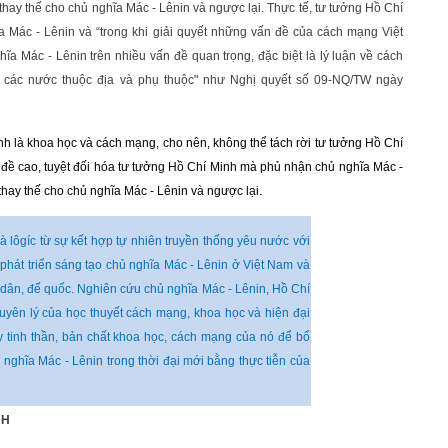
thay thế cho chủ nghĩa Mác - Lênin và ngược lại. Thực tế, tư tưởng Hồ Chí
a Mác - Lênin và “trong khi giải quyết những vấn đề của cách mạng Việt
ĩa Mác - Lênin trên nhiều vấn đề quan trọng, đặc biệt là lý luận về cách
 ở các nước thuộc địa và phụ thuộc" như Nghị quyết số 09-NQ/TW ngày
nh là khoa học và cách mạng, cho nên, không thể tách rời tư tưởng Hồ Chí
ể đề cao, tuyệt đối hóa tư tưởng Hồ Chí Minh mà phủ nhận chủ nghĩa Mác -
thay thế cho chủ nghĩa Mác - Lênin và ngược lại.
à lôgíc từ sự kết hợp tự nhiên truyền thống yêu nước với
 phát triển sáng tạo chủ nghĩa Mác - Lênin ở Việt Nam và
 dân, đế quốc. Nghiên cứu chủ nghĩa Mác - Lênin, Hồ Chí
uyên lý của học thuyết cách mạng, khoa học và hiện đại
y tinh thần, bản chất khoa học, cách mạng của nó để bổ
 nghĩa Mác - Lênin trong thời đại mới bằng thực tiễn của
NH