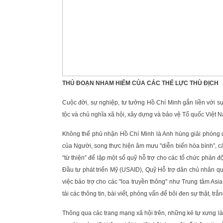
THỦ ĐOẠN NHAM HIỂM CỦA CÁC THẾ LỰC THÙ ĐỊCH
Cuộc đời, sự nghiệp, tư tưởng Hồ Chí Minh gắn liền với s
tộc và chủ nghĩa xã hội, xây dựng và bảo vệ Tổ quốc Việt N
Không thể phủ nhận Hồ Chí Minh là Anh hùng giải phóng 
của Người, song thực hiện âm mưu "diễn biến hòa bình”, cá
“từ thiện” để lập một số quỹ hỗ trợ cho các tổ chức phản
Đầu tư phát triển Mỹ (USAID), Quỹ Hỗ trợ dân chủ nhân qu
việc bảo trợ cho các "loa truyền thông" như Trung tâm 
tải các thông tin, bài viết, phỏng vấn để bôi đen sự thật, tr
Thông qua các trang mạng xã hội trên, những kẻ tự xưng là