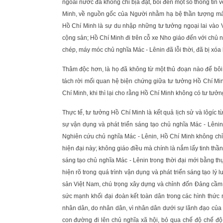
ngoài nước đã không chỉ bịa đặt, bôi đen một số thông tin v
Minh, về nguồn gốc của Người nhằm hạ bệ thần tượng mà 
Hồ Chí Minh là sự du nhập những tư tưởng ngoại lai vào 
cộng sản; Hồ Chí Minh đi trên cỗ xe Nho giáo đến với chủ ng
chép, máy móc chủ nghĩa Mác - Lênin đã lỗi thời, đã bị xó
Thâm độc hơn, là họ đã không từ một thủ đoạn nào để bôi 
tách rời mối quan hệ biện chứng giữa tư tưởng Hồ Chí Minh
Chí Minh, khi thì lại cho rằng Hồ Chí Minh không có tư tưởng
Thực tế, tư tưởng Hồ Chí Minh là kết quả lịch sử và lôgíc 
sự vận dụng và phát triển sáng tạo chủ nghĩa Mác - Lêni
Nghiên cứu chủ nghĩa Mác - Lênin, Hồ Chí Minh không chỉ
hiện đại này; không giáo điều mà chính là nắm lấy tinh thầ
sáng tạo chủ nghĩa Mác - Lênin trong thời đại mới bằng th
hiện rõ trong quá trình vận dụng và phát triển sáng tạo l
sản Việt Nam, chú trọng xây dựng và chỉnh đốn Đảng cầm 
sức mạnh khối đại đoàn kết toàn dân trong các hình thức 
nhân dân, do nhân dân, vì nhân dân dưới sự lãnh đạo của 
con đường đi lên chủ nghĩa xã hội, bỏ qua chế độ chế độ