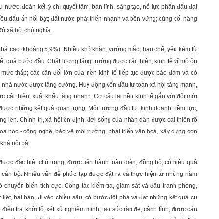
u nước, đoàn kết, ý chí quyết tâm, bản lĩnh, sáng tạo, nỗ lực phấn đấu đạt
hiều dấu ấn nổi bật; đất nước phát triển nhanh và bền vững; củng cố, nâng
ộ xã hội chủ nghĩa.
n khá cao (khoảng 5,9%). Nhiều khó khăn, vướng mắc, hạn chế, yếu kém từ
ết quả bước đầu. Chất lượng tăng trưởng được cải thiện; kinh tế vĩ mô ổn
 mức thấp; các cân đối lớn của nền kinh tế tiếp tục được bảo đảm và có
ách nhà nước được tăng cường. Huy động vốn đầu tư toàn xã hội tăng mạnh,
cải thiện; xuất khẩu tăng nhanh. Cơ cấu lại nền kinh tế gắn với đổi mới
 được những kết quả quan trọng. Môi trường đầu tư, kinh doanh, tiềm lực,
g lên. Chính trị, xã hội ổn định, đời sống của nhân dân được cải thiện rõ
 khoa học - công nghệ, bảo vệ môi trường, phát triển văn hoá, xây dựng con
khá nổi bật.
được đặc biệt chú trọng, được tiến hành toàn diện, đồng bộ, có hiệu quả
c và cán bộ. Nhiều vấn đề phức tạp được đặt ra và thực hiện từ những năm
 chuyển biến tích cực. Công tác kiểm tra, giám sát và đấu tranh phòng,
 liệt, bài bản, đi vào chiều sâu, có bước đột phá và đạt những kết quả cụ
 điều tra, khởi tố, xét xử nghiêm minh, tạo sức răn đe, cảnh tỉnh, được cán