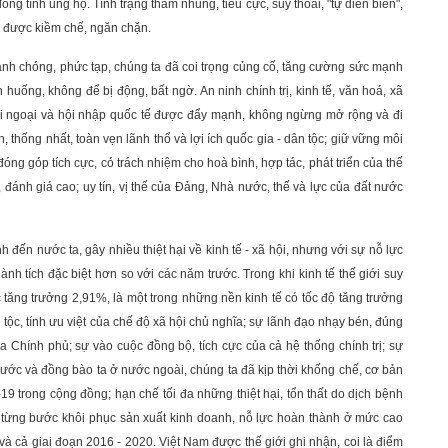
g tình ủng hộ. Tình trạng tham nhũng, tiêu cực, suy thoái, "tự diễn biến",
c được kiềm chế, ngăn chặn.
hanh chóng, phức tạp, chúng ta đã coi trọng củng cố, tăng cường sức mạnh
huống, không để bị động, bất ngờ. An ninh chính trị, kinh tế, văn hoá, xã
đối ngoại và hội nhập quốc tế được đẩy mạnh, không ngừng mở rộng và đi
n, thống nhất, toàn vẹn lãnh thổ và lợi ích quốc gia - dân tộc; giữ vững môi
đóng góp tích cực, có trách nhiệm cho hoà bình, hợp tác, phát triển của thế
 đánh giá cao; uy tín, vị thế của Đảng, Nhà nước, thế và lực của đất nước
đến nước ta, gây nhiều thiệt hại về kinh tế - xã hội, nhưng với sự nỗ lực
nh tích đặc biệt hơn so với các năm trước. Trong khi kinh tế thế giới suy
 tăng trưởng 2,91%, là một trong những nền kinh tế có tốc độ tăng trưởng
 tộc, tính ưu việt của chế độ xã hội chủ nghĩa; sự lãnh đạo nhạy bén, đúng
ủa Chính phủ; sự vào cuộc đồng bộ, tích cực của cả hệ thống chính trị; sự
ớc và đồng bào ta ở nước ngoài, chúng ta đã kịp thời khống chế, cơ bản
9 trong cộng đồng; hạn chế tối đa những thiệt hại, tổn thất do dịch bệnh
; từng bước khôi phục sản xuất kinh doanh, nỗ lực hoàn thành ở mức cao
 và cả giai đoạn 2016 - 2020. Việt Nam được thế giới ghi nhận, coi là điểm