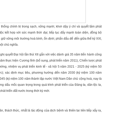
hống chính trị trong sạch, vững mạnh; khơi dậy ý chí và quyết tâm phát
tộc kết hợp với sức mạnh thời đại; tiếp tục đẩy mạnh toàn diện, đồng bộ
 giữ vững môi trường hoà bình, ổn định; phấn đấu để đến giữa thế kỷ XXI,
hội chủ nghĩa.
Nghị quyết Đại hội lần thứ XII gắn với việc đánh giá 35 năm tiến hành công
ăm thực hiện Cương lĩnh (bổ sung, phát triển năm 2011), Chiến lược phát
ướng, nhiệm vụ phát triển kinh tế - xã hội 5 năm 2021 - 2025 (kỷ niệm 50
ớc); xác định mục tiêu, phương hướng đến năm 2030 (kỷ niệm 100 năm
2045 (kỷ niệm 100 năm thành lập nước Việt Nam Dân chủ cộng hoà, nay là
g dấu mốc quan trọng trong quá trình phát triển của Đảng ta, dân tộc ta,
hát triển đất nước trong thời kỳ mới.
 thách thức, nhất là tác động của dịch bệnh và thiên tai liên tiếp xẩy ra,