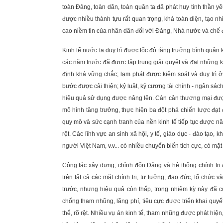
toàn Đảng, toàn dân, toàn quân ta đã phát huy tinh thần yê
được nhiều thành tựu rất quan trọng, khá toàn diện, tạo n
cao niềm tin của nhân dân đối với Đảng, Nhà nước và chế đ
Kinh tế nước ta duy trì được tốc độ tăng trưởng bình quâ
các năm trước đã được tập trung giải quyết và đạt những k
định khá vững chắc; lạm phát được kiểm soát và duy trì ở
bước được cải thiện; kỷ luật, kỷ cương tài chính - ngân s
hiệu quả sử dụng được nâng lên. Cán cân thương mại được 
mô hình tăng trưởng, thực hiện ba đột phá chiến lược đạt
quy mô và sức cạnh tranh của nền kinh tế tiếp tục được nân
rệt. Các lĩnh vực an sinh xã hội, y tế, giáo dục - đào tạo,
người Việt Nam, v.v... có nhiều chuyển biến tích cực, có mặt 
Công tác xây dựng, chỉnh đốn Đảng và hệ thống chính trị 
trên tất cả các mặt chính trị, tư tưởng, đạo đức, tổ chứ
trước, nhưng hiệu quả còn thấp, trong nhiệm kỳ này đã có
chống tham nhũng, lãng phí, tiêu cực được triển khai quyết
thể, rõ rệt. Nhiều vụ án kinh tế, tham nhũng được phát hiện,