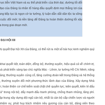
ực tiễn Việt Nam và xu thế phát triển của thời đại; đường lối đổi
đạo của Đảng là nhân tố hàng đầu quyết định mọi thắng lợi của
g tiếp tục là ngọn cờ tư tưởng, lý luận dẫn dắt dân tộc ta vững
cuộc đổi mới; là nền tảng để Đảng ta hoàn thiện đường lối xây
 trong giai đoạn mới.
ẠI HỘI XII
ị quyết Đại hội XII của Đảng, có thể rút ra một số bài học kinh nghiệm quý
hai quyết liệt, toàn diện, đồng bộ, thường xuyên, hiệu quả cả về chính trị,
và phát triển sáng tạo chủ nghĩa Mác - Lênin, tư tưởng Hồ Chí Minh; nâng
ảng; thường xuyên củng cố, tăng cường đoàn kết trong Đảng và hệ thống
ng, thường xuyên đổi mới phương thức lãnh đạo của Đảng. Xây dựng Nhà
; hoàn thiện cơ chế kiểm soát chặt chẽ quyền lực; kiên quyết, kiên trì đấu
hoá" trong nội bộ; đẩy mạnh đấu tranh phòng, chống tham nhũng, lãng phí.
 tập trung xây dựng đội ngũ cán bộ, nhất là cán bộ cấp chiến lược và người
nhiệm vụ; phát huy trách nhiệm nêu gương của cán bộ, đảng viên theo