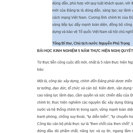
đúng đắn, phù hợp với quy luật khách quan, với th
mới của Đảng ta là đúng đắn, sáng tạo; sự lãnh 
cách mạng Việt Nam. Cương lĩnh chính trị của Đản
vàng tiếp tục đẩy mạnh toàn diện, đồng bộ công 
dựng và bảo vệ Tổ quốc Việt Nam xã hội chủ nghĩa
Tổng Bí thư, Chủ tịch nước Nguyễn Phú Trọng
BÀI HỌC KINH NGHIỆM 5 NĂM THỰC HIỆN NGHỊ QUYẾT Đ
Từ thực tiễn công cuộc đổi mới, nhất là 5 năm thực hiện Ngh
báu:
Một là, công tác xây dựng, chỉnh đốn Đảng phải được triển k
tư tưởng, đạo đức, tổ chức và cán bộ.
Kiên định, vận dụng 
cao năng lực lãnh đạo, cầm quyền và sức chiến đấu của Đ
chính trị; thực hiện nghiêm các nguyên tắc xây dựng Đả
nước và hệ thống chính trị trong sạch, vững mạnh toàn diện
tranh phòng, chống suy thoái, "tự diễn biến", "tự chuyển 
Công tác cán bộ phải thực sự là "then chốt của then chốt",
đứng đầu đủ phẩm chất, năng lực và uy tín, ngang tầm 