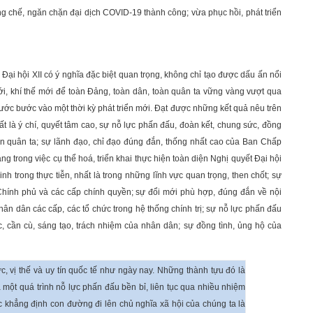
ống chế, ngăn chặn đại dịch COVID-19 thành công; vừa phục hồi, phát triển
Đại hội XII có ý nghĩa đặc biệt quan trọng, không chỉ tạo được dấu ấn nổi
ới, khí thế mới để toàn Đảng, toàn dân, toàn quân ta vững vàng vượt qua
 nước bước vào một thời kỳ phát triển mới. Đạt được những kết quả nêu trên
là ý chí, quyết tâm cao, sự nỗ lực phấn đấu, đoàn kết, chung sức, đồng
oàn quân ta; sự lãnh đạo, chỉ đạo đúng đắn, thống nhất cao của Ban Chấp
g trong việc cụ thể hoá, triển khai thực hiện toàn diện Nghị quyết Đại hội
inh trong thực tiễn, nhất là trong những lĩnh vực quan trọng, then chốt; sự
 Chính phủ và các cấp chính quyền; sự đổi mới phù hợp, đúng đắn về nội
n dân các cấp, các tổ chức trong hệ thống chính trị; sự nỗ lực phấn đấu
ực, cần cù, sáng tạo, trách nhiệm của nhân dân; sự đồng tình, ủng hộ của
c, vị thế và uy tín quốc tế như ngày nay. Những thành tựu đó là
ả một quá trình nỗ lực phấn đấu bền bỉ, liên tục qua nhiều nhiệm
ục khẳng định con đường đi lên chủ nghĩa xã hội của chúng ta là