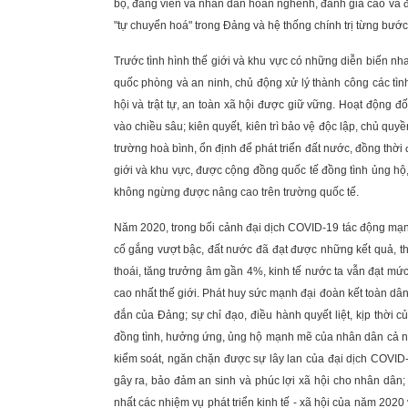
bộ, đảng viên và nhân dân hoan nghênh, đánh giá cao và đồn
"tự chuyển hoá" trong Đảng và hệ thống chính trị từng bướ
Trước tình hình thế giới và khu vực có những diễn biến n
quốc phòng và an ninh, chủ động xử lý thành công các tình 
hội và trật tự, an toàn xã hội được giữ vững. Hoạt động 
vào chiều sâu; kiên quyết, kiên trì bảo vệ độc lập, chủ quyề
trường hoà bình, ổn định để phát triển đất nước, đồng thời 
giới và khu vực, được cộng đồng quốc tế đồng tình ủng hộ,
không ngừng được nâng cao trên trường quốc tế.
Năm 2020, trong bối cảnh đại dịch COVID-19 tác động mạnh 
cố gắng vượt bậc, đất nước đã đạt được những kết quả, thà
thoái, tăng trưởng âm gần 4%, kinh tế nước ta vẫn đạt mức
cao nhất thế giới. Phát huy sức mạnh đại đoàn kết toàn dân
đắn của Đảng; sự chỉ đạo, điều hành quyết liệt, kịp thời c
đồng tình, hưởng ứng, ủng hộ mạnh mẽ của nhân dân cả nư
kiểm soát, ngăn chặn được sự lây lan của đại dịch COVID-1
gây ra, bảo đảm an sinh và phúc lợi xã hội cho nhân dân
nhất các nhiệm vụ phát triển kinh tế - xã hội của năm 2020