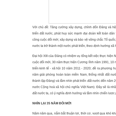
Với chủ đề: Tăng cường xây dựng, chỉnh đốn Đảng và hệ t
triển đất nước, phát huy sức mạnh đại đoàn kết toàn dân 
công cuộc đổi mới; xây dựng và bảo vệ vững chắc Tổ quốc,
nước ta trở thành một nước phát triển, theo định hướng xã 
Đại hội XIII của Đảng có nhiệm vụ tổng kết việc thực hiện 
cuộc đổi mới, 30 năm thực hiện Cương lĩnh năm 1991, 10 n
triển kinh tế - xã hội 10 năm 2011 - 2020; đề ra phương h
năm giải phóng hoàn toàn miền Nam, thống nhất đất nư
thành lập Đảng) và tầm nhìn phát triển đất nước đến năm 
nước Cộng hoà xã hội chủ nghĩa Việt Nam). Đây sẽ là nhữn
đất nước ta, có ý nghĩa định hướng và tầm nhìn chiến lược p
NHÌN LẠI 35 NĂM ĐỔI MỚI
Năm năm qua, nắm bắt thuận lợi, thời cơ, vượt qua khó khăn,