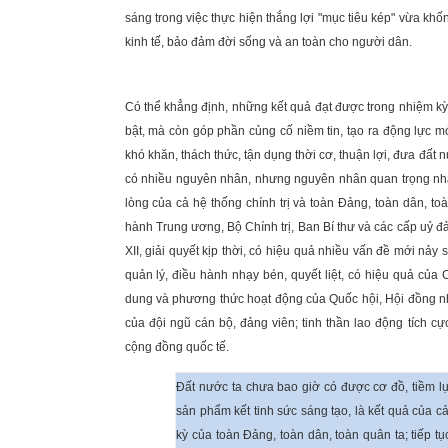
sáng trong việc thực hiện thắng lợi "mục tiêu kép" vừa kh
kinh tế, bảo đảm đời sống và an toàn cho người dân.
Có thể khẳng định, những kết quả đạt được trong nhiệm kỳ 
bật, mà còn góp phần củng cố niềm tin, tạo ra động lực m
khó khăn, thách thức, tận dụng thời cơ, thuận lợi, đưa đất
có nhiều nguyên nhân, nhưng nguyên nhân quan trọng nhất 
lòng của cả hệ thống chính trị và toàn Đảng, toàn dân, t
hành Trung ương, Bộ Chính trị, Ban Bí thư và các cấp uỷ đản
XII, giải quyết kịp thời, có hiệu quả nhiều vấn đề mới nảy s
quản lý, điều hành nhạy bén, quyết liệt, có hiệu quả của
dung và phương thức hoạt động của Quốc hội, Hội đồng nhâ
của đội ngũ cán bộ, đảng viên; tinh thần lao động tích c
cộng đồng quốc tế.
Đất nước ta chưa bao giờ có được cơ đồ, tiềm lự
sản phẩm kết tinh sức sáng tạo, là kết quả của c
kỳ của toàn Đảng, toàn dân, toàn quân ta; tiếp t