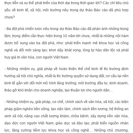
thực tiễn và xu thế phát triển của thời đại trong thời gian tới? Các chỉ tiêu chủ
yếu về kinh tế, xã hội, môi trường nêu trong dự thảo Báo cáo đã phù hợp
chưa?
- Ba đột phá chiến lược nêu trong dự thảo Báo cáo đã phản ánh những trọng
tâm, trọng điểm cần thực hiện trong 10 năm tới chưa, nhất là những nội hàm
được bổ sung vào ba đột phá, như: phát triển mạnh mẽ khoa học và công
nghệ và đổi mới sáng tạo; khơi dậy khát vọng, lòng tự hào dân tộc và phát
huy giá trị văn hóa, con người Việt Nam.
- Những nhiệm vụ, giải pháp về hoàn thiện thể chế kinh tế thị trường định
hướng xã hội chủ nghĩa, nhất là thị trường quyền sử dụng đất; cơ cấu lại nền
kinh tế gắn với đổi mới mô hình tăng trưởng; môi trường đầu tư, kinh doanh,
tháo gỡ khó khăn cho doanh nghiệp, tạo thuận lợi cho người dân…
- Những nhiệm vụ, giải pháp, cơ chế, chính sách về văn hóa, xã hội; các biện
pháp giảm nghèo bền vững, tạo việc làm, chính sách tiền lương; hệ thống an
sinh xã hội, nâng cao chất lượng khám, chữa bệnh; xây dựng nền văn hóa,
đạo đức con người Việt Nam; giáo dục và đào tạo, phát triển nguồn nhân
lực, tăng cường tiềm lực khoa học và công nghệ… Những chủ chương,