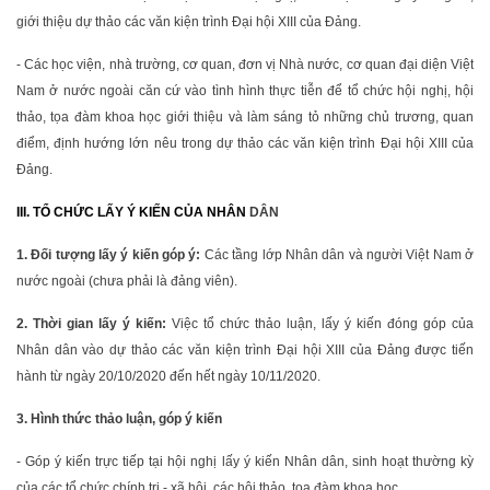
giới thiệu dự thảo các văn kiện trình Đại hội XIII của Đảng.
- Các học viện, nhà trường, cơ quan, đơn vị Nhà nước, cơ quan đại diện Việt
Nam ở nước ngoài căn cứ vào tình hình thực tiễn để tổ chức hội nghị, hội
thảo, tọa đàm khoa học giới thiệu và làm sáng tỏ những chủ trương, quan
điểm, định hướng lớn nêu trong dự thảo các văn kiện trình Đại hội XIII của
Đảng.
III. TỔ CHỨC LẤY Ý KIẾN CỦA NHÂN
DÂN
1. Đối tượng lấy ý kiến góp ý:
Các tầng lớp Nhân dân và người Việt Nam ở
nước ngoài (chưa phải là đảng viên).
2. Thời gian lấy ý kiến:
Việc tổ chức thảo luận, lấy ý kiến đóng góp của
Nhân dân vào dự thảo các văn kiện trình Đại hội XIII của Đảng được tiến
hành từ ngày 20/10/2020 đến hết ngày 10/11/2020.
3. Hình thức thảo luận, góp ý kiến
- Góp ý kiến trực tiếp tại hội nghị lấy ý kiến Nhân dân, sinh hoạt thường kỳ
của các tổ chức chính trị - xã hội, các hội thảo, tọa đàm khoa học.