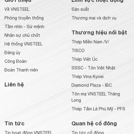
Về VNSTEEL
Sản xuất
Phòng truyền thống
Thương mại và dịch vụ
Tầm nhìn - Sứ mệnh
Thương hiệu nổi bật
Nhân sự chủ chốt
Thép Miền Nam /V/
Hệ thống VNSTEEL
TISCO
Đảng ủy
Thép Việt Úc
Công Đoàn
SSSC - Tôn Việt Nhật
Đoàn Thanh niên
Thép Vina Kyoei
Liên hệ
Diamond Plaza - IBC
Tôn mạ VNSTEEL Thăng
Long
Thép Tấm Lá Phú Mỹ - PFS
Tin tức
Quan hệ cổ đông
Tin hoạt động VNSTEEL
Tin tức cổ đông