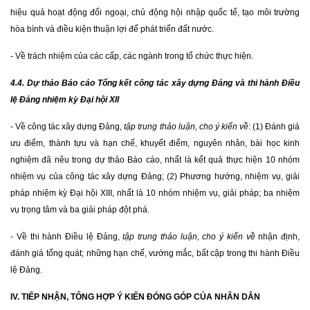
hiệu quả hoạt động đối ngoại, chủ động hội nhập quốc tế, tạo môi trường
hòa bình và điều kiện thuận lợi để phát triển đất nước.
- Về trách nhiệm của các cấp, các ngành trong tổ chức thực hiện.
4.4. Dự thảo Báo cáo Tổng kết công tác xây dựng Đảng và thi hành Điều
lệ Đảng nhiệm kỳ Đại hội XII
-
Về công tác xây dựng Đảng,
tập trung thảo luận, cho ý kiến về
: (1) Đánh giá
ưu điểm, thành tựu và hạn chế, khuyết điểm, nguyên nhân, bài học kinh
nghiệm đã nêu trong dự thảo Báo cáo, nhất là kết quả thực hiện 10 nhóm
nhiệm vụ của công tác xây dựng Đảng; (2) Phương hướng, nhiệm vụ, giải
pháp nhiệm kỳ Đại hội XIII, nhất là 10 nhóm nhiệm vụ, giải pháp; ba nhiệm
vụ trọng tâm và ba giải pháp đột phá.
- Về thi hành Điều lệ Đảng,
tập trung thảo luận, cho ý kiến về
nhận định,
đánh giá tổng quát; những hạn chế, vướng mắc, bất cập trong thi hành Điều
lệ Đảng.
IV. TIẾP NHẬN, TỔNG HỢP Ý KIẾN ĐÓNG GÓP CỦA NHÂN DÂN