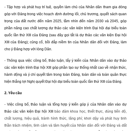
- Tập hợp và phát huy trí tuệ, quyền làm chủ của Nhân dân tham gia đóng
góp với Đảng trong việc hoạch định đường lối, chủ trương, quyết sách quan
trọng của đất nước đến năm 2025, tầm nhìn đến năm 2030 và 2045, góp
phần nâng cao chất lượng dự thảo các văn kiện trình Đại hội đại biểu toàn
quốc lần thứ XIII của Đảng (sau đây gọi tắt là dự thảo các văn kiện Đại hội
XIII của Đảng); củng cố, bồi đắp niềm tin của Nhân dân đối với Đảng, làm
cho ý Đảng hợp với lòng Dân.
- Thông qua việc công bố, thảo luận, lấy ý kiến của Nhân dân vào dự thảo
các văn kiện trình Đại hội XIII góp phần tạo sự thống nhất cao về nhận thức,
hành động và ý chí quyết tâm trong toàn Đảng, toàn dân và toàn quân thực
hiện thắng lợi Nghị quyết Đại hội đại biểu toàn quốc lần thứ XIII của Đảng.
2. Yêu cầu
- V
iệc công bố, thảo luận và tổng hợp ý kiến góp ý của Nhân dân vào dự
thảo các văn kiện Đại hội XIII
bảo đảm khoa học, thiết thực, đúng tiến độ,
chất lượng, hiệu quả, tránh hình thức, lãng phí; khơi dậy và phát huy tinh
thần trách nhiệm, tình cảm và tâm huyết của Nhân dân đối với Đảng và đất