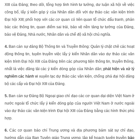
XIII của Đảng; theo dõi, tổng hợp tình hình tư tưởng, dư luận xã hội về việc
công bố, lấy ý kiến góp ý của Nhân dân đối với dự thảo các văn kiện trình
Đại hội XIII; phối hợp với các cơ quan có liên quan tổ chức đấu tranh, phản
bác các thông tin, quan điểm sai trái, bảo vệ nền tảng tư tưởng của Đảng,
bảo vệ Đảng, Nhà nước, Nhân dân và chế độ xã hội chủ nghĩa.
4.
Ban cán sự đảng Bộ Thông tin và Truyền thông: Quản lý chặt chẽ các hoạt
động thông tin, tuyên truyền việc lấy ý kiến Nhân dân vào dự thảo các văn
kiện trình Đại hội XIII của Đảng trên các phương tiện thông tin, truyền thông,
nhất là việc đăng tải các ý kiến đóng góp của Nhân dân;
phát hiện và xử lý
nghiêm các hành vi
xuyên tạc dự thảo các văn kiện, chống phá đại hội đảng
bộ các cấp và Đại hội XIII của Đảng.
5.
Ban cán sự Đảng Bộ Ngoại giao chỉ đạo các cơ quan đại diện Việt Nam ở
nước ngoài tổ chức lấy ý kiến đóng góp của người Việt Nam ở nước ngoài
vào dự thảo các văn kiện trình Đại hội XIII của Đảng bằng các hình thức phù
hợp.
6.
Các cơ quan báo chí Trung ương và địa phương bám sát sự chỉ đạo,
hướng dẫn của Ban Tuyên giáo Trung ương, lập kế hoạch tuyên truyền
bảo