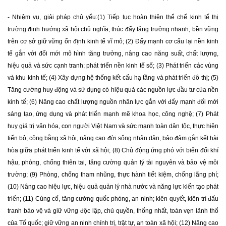
- Nhiệm vụ, giải pháp chủ yếu:
(1) Tiếp tục hoàn thiện thể chế kinh tế thị
trường định hướng xã hội chủ nghĩa, thúc đẩy tăng trưởng nhanh, bền vững
trên cơ sở giữ vững ổn định kinh tế vĩ mô; (2) Đẩy mạnh cơ cấu lại nền kinh
tế gắn với đổi mới mô hình tăng trưởng, nâng cao năng suất, chất lượng,
hiệu quả và sức cạnh tranh; phát triển nền kinh tế số; (3) Phát triển các vùng
và khu kinh tế; (4) Xây dựng hệ thống kết cấu hạ tầng và phát triển đô thị; (5)
Tăng cường huy động và sử dụng có hiệu quả các nguồn lực đầu tư của nền
kinh tế; (6) Nâng cao chất lượng nguồn nhân lực gắn với đẩy mạnh đổi mới
sáng tạo, ứng dụng và phát triển mạnh mẽ khoa học, công nghệ; (7) Phát
huy giá trị văn hóa, con người Việt Nam và sức mạnh toàn dân tộc, thực hiện
tiến bộ, công bằng xã hội, nâng cao đời sống nhân dân, bảo đảm gắn kết hài
hòa giữa phát triển kinh tế với xã hội; (8) Chủ động ứng phó với biến đổi khí
hậu, phòng, chống thiên tai, tăng cường quản lý tài nguyên và bảo vệ môi
trường; (9) Phòng, chống tham nhũng, thực hành tiết kiệm, chống lãng phí;
(10) Nâng cao hiệu lực, hiệu quả quản lý nhà nước và năng lực kiến tạo phát
triển; (11) Củng cố, tăng cường quốc phòng, an ninh; kiên quyết, kiên trì đấu
tranh bảo vệ và giữ vững độc lập, chủ quyền, thống nhất, toàn vẹn lãnh thổ
của Tổ quốc; giữ vững an ninh chính trị, trật tự, an toàn xã hội; (12) Nâng cao