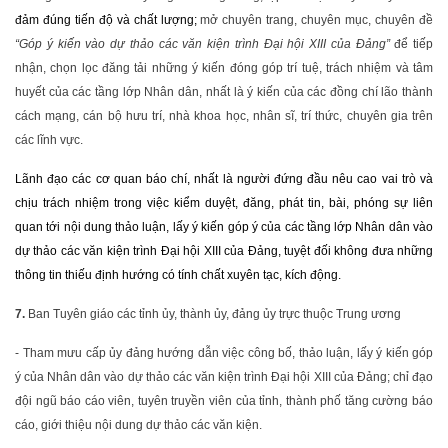
đảm đúng tiến độ và chất lượng;
mở chuyên trang, chuyên mục, chuyên đề
“Góp ý kiến vào dự thảo các văn kiện trình Đại hội XIII của Đảng”
để tiếp
nhận, chọn lọc đăng tải những ý kiến đóng góp trí tuệ, trách nhiệm và tâm
huyết của các tầng lớp Nhân dân, nhất là ý kiến của các đồng chí lão thành
cách mạng, cán bộ hưu trí, nhà khoa học, nhân sĩ, trí thức, chuyên gia trên
các lĩnh vực.
Lãnh đạo các cơ quan báo chí, nhất là người đứng đầu nêu cao vai trò và
chịu trách nhiệm trong việc kiểm duyệt, đăng, phát tin, bài, phóng sự liên
quan tới nội dung thảo luận, lấy ý kiến góp ý của các tầng lớp Nhân dân vào
dự thảo các văn kiện trình Đại hội XIII của Đảng, tuyệt đối không đưa những
thông tin thiếu định hướng có tính chất xuyên tạc, kích động.
7.
Ban Tuyên giáo các tỉnh ủy, thành ủy, đảng ủy trực thuộc Trung ương
- Tham mưu cấp ủy đảng hướng dẫn việc công bố, thảo luận, lấy ý kiến góp
ý của Nhân dân vào dự thảo các văn kiện trình Đại hội XIII của Đảng; chỉ đạo
đội ngũ báo cáo viên, tuyên truyền viên của tỉnh, thành phố tăng cường báo
cáo, giới thiệu nội dung dự thảo các văn kiện.