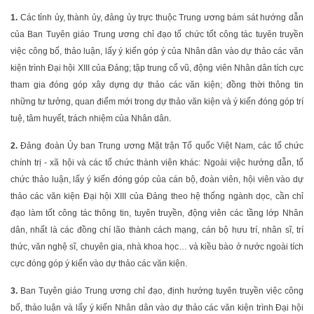
1.
Các tỉnh ủy, thành ủy, đảng ủy trực thuộc Trung ương bám sát hướng dẫn
của Ban Tuyên giáo Trung ương chỉ đạo tổ chức tốt công tác tuyên truyền
việc công bố, thảo luận, lấy ý kiến góp ý của Nhân dân vào dự thảo các văn
kiện trình Đại hội XIII của Đảng; tập trung cổ vũ, động viên Nhân dân tích cực
tham gia đóng góp xây dựng dự thảo các văn kiện; đồng thời thông tin
những tư tưởng, quan điểm mới trong dự thảo văn kiện và ý kiến đóng góp trí
tuệ, tâm huyết, trách nhiệm của Nhân dân
.
2.
Đảng đoàn Ủy ban Trung ương Mặt trận Tổ quốc Việt Nam, các tổ chức
chính trị - xã hội và các tổ chức thành viên khác: Ngoài việc hướng dẫn, tổ
chức thảo luận, lấy ý kiến đóng góp của cán bộ, đoàn viên, hội viên vào dự
thảo các văn kiện Đại hội XIII của Đảng theo hệ thống ngành dọc, cần chỉ
đạo làm tốt công tác thông tin, tuyên truyền, động viên các tầng lớp Nhân
dân, nhất là các đồng chí lão thành cách mạng, cán bộ hưu trí, nhân sĩ, trí
thức, văn nghệ sĩ, chuyên gia, nhà khoa học… và kiều bào ở nước ngoài tích
cực đóng góp ý kiến vào dự thảo các văn kiện.
3.
Ban Tuyên giáo Trung ương chỉ đạo, định hướng tuyên truyền việc công
bố, thảo luận và lấy ý kiến Nhân dân vào dự thảo các văn kiện trình Đại hội