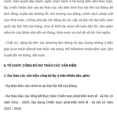
nước; kiên quyết đấu tranh, ngăn chặn hành vi lợi dụng diễn đàn thảo luận,
lấy ý kiến Nhân dân vào dự thảo các văn kiện trình Đại hội XIII của Đảng để
kích động, xuyên tạc đường lối, chủ trương của Đảng, chính sách, pháp luật
của Nhà nước, chống phá đại hội đảng bộ các cấp và Đại hội đại biểu toàn
quốc lần thứ XIII của Đảng, chia rẽ khối đại đoàn kết toàn dân tộc, làm giảm
niềm tin của Nhân dân đối với Đảng, Nhà nước và chế độ xã hội chủ nghĩa.
- Chắt lọc, đăng tải trên các phương tiện thông tin đại chúng những ý kiến
góp ý
của Nhân dân
với tinh thần xây dựng, thể hiện
trách nhiệm,
tình cảm, tâm
huyết đối với Đảng, đất nước.
II. TỔ CHỨC CÔNG BỐ DỰ THẢO CÁC VĂN KIỆN
1
. Dự thảo các văn kiện công bố lấy ý kiến Nhân dân, gồm:
- Dự thảo Báo cáo chính trị tại Đại hội XIII của Đảng.
- Dự thảo Báo cáo tổng kết thực hiện Chiến lược phát triển kinh tế - xã hội 10
năm 2011 - 2020, xây dựng Chiến lược phát triển kinh tế - xã hội 10 năm
2021 - 2030.