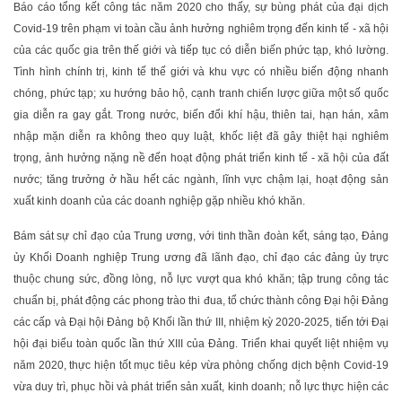
Báo cáo tổng kết công tác năm 2020 cho thấy, sự bùng phát của đại dịch
Covid-19 trên phạm vi toàn cầu ảnh hưởng nghiêm trọng đến kinh tế - xã hội
của các quốc gia trên thế giới và tiếp tục có diễn biến phức tạp, khó lường.
Tình hình chính trị, kinh tế thế giới và khu vực có nhiều biến động nhanh
chóng, phức tạp; xu hướng bảo hộ, cạnh tranh chiến lược giữa một số quốc
gia diễn ra gay gắt. Trong nước, biến đổi khí hậu, thiên tai, hạn hán, xâm
nhập mặn diễn ra không theo quy luật, khốc liệt đã gây thiệt hại nghiêm
trọng, ảnh hưởng nặng nề đến hoạt động phát triển kinh tế - xã hội của đất
nước; tăng trưởng ở hầu hết các ngành, lĩnh vực chậm lại, hoạt động sản
xuất kinh doanh của các doanh nghiệp gặp nhiều khó khăn.
Bám sát sự chỉ đạo của Trung ương, với tinh thần đoàn kết, sáng tạo, Đảng
ủy Khối Doanh nghiệp Trung ương đã lãnh đạo, chỉ đạo các đảng ủy trực
thuộc chung sức, đồng lòng, nỗ lực vượt qua khó khăn; tập trung công tác
chuẩn bị, phát động các phong trào thi đua, tổ chức thành công Đại hội Đảng
các cấp và Đại hội Đảng bộ Khối lần thứ III, nhiệm kỳ 2020-2025, tiến tới Đại
hội đại biểu toàn quốc lần thứ XIII của Đảng. Triển khai quyết liệt nhiệm vụ
năm 2020, thực hiện tốt mục tiêu kép vừa phòng chống dịch bệnh Covid-19
vừa duy trì, phục hồi và phát triển sản xuất, kinh doanh; nỗ lực thực hiện các