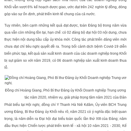
khăn, nhưng tổng nộp ngân sách nhà nước của các doanh nghiệp trong
Khối vẫn vượt 6% kế hoạch được giao, ước đạt trên 242 nghìn tỷ đồng, đóng
góp vào sự ổn định, phát triển kinh tế chung của cả nước.
Tuy nhiên, bên cạnh những kết quả đạt được, toàn Đảng bộ trong năm vừa
qua vẫn còn những tồn tại, hạn chế: có 02 đảng bộ đại hội 03 nội dung, chưa
thực hiện nội dung bầu cấp ủy khóa mới. Công tác phát triển đảng viên mới
chưa đạt chỉ tiêu nghị quyết đề ra. Trong bối cảnh dịch bệnh Covid-19 diễn
biến phức tạp, kết quả sản xuất kinh doanh của các doanh nghiệp trong Khối
bị sụt giảm so với năm 2019, có 06 doanh nghiệp sản xuất kinh doanh thua
lỗ.
Đồng chí Hoàng Giang, Phó Bí thư Đảng ủy Khối Doanh nghiệp Trung ương báo
tác năm 2020, nhiệm vụ, giải pháp trọng tâm năm 2021 của Đảng b
Phát biểu tại Hội nghị, đồng chí Y Thanh Hà Niê Kđăm, Ủy viên BCH Trung
ương Đảng, Bí thư Đảng ủy Khối nêu rõ, năm 2021 có ý nghĩa đặc biệt quan
trọng, là năm diễn ra Đại hội đại biểu toàn quốc lần thứ XIII của Đảng; năm
đầu thực hiện Chiến lược phát triển kinh tế - xã hội 10 năm 2021 - 2030, Kế