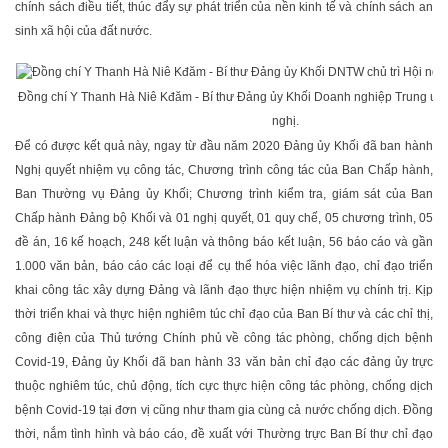
chính sách điều tiết, thúc đẩy sự phát triển của nền kinh tế và chính sách an
sinh xã hội của đất nước.
Đồng chí Y Thanh Hà Niê Kđăm - Bí thư Đảng ủy Khối Doanh nghiệp Trung ương
nghị.
Để có được kết quả này, ngay từ đầu năm 2020 Đảng ủy Khối đã ban hành
Nghị quyết nhiệm vụ công tác, Chương trình công tác của Ban Chấp hành,
Ban Thường vụ Đảng ủy Khối; Chương trình kiểm tra, giám sát của Ban
Chấp hành Đảng bộ Khối và 01 nghị quyết, 01 quy chế, 05 chương trình, 05
đề án, 16 kế hoạch, 248 kết luận và thông báo kết luận, 56 báo cáo và gần
1.000 văn bản, báo cáo các loại để cụ thể hóa việc lãnh đạo, chỉ đạo triển
khai công tác xây dựng Đảng và lãnh đạo thực hiện nhiệm vụ chính trị. Kịp
thời triển khai và thực hiện nghiêm túc chỉ đạo của Ban Bí thư và các chỉ thị,
công điện của Thủ tướng Chính phủ về công tác phòng, chống dịch bệnh
Covid-19, Đảng ủy Khối đã ban hành 33 văn bản chỉ đạo các đảng ủy trực
thuộc nghiêm túc, chủ động, tích cực thực hiện công tác phòng, chống dịch
bệnh Covid-19 tại đơn vị cũng như tham gia cùng cả nước chống dịch. Đồng
thời, nắm tình hình và báo cáo, đề xuất với Thường trực Ban Bí thư chỉ đạo