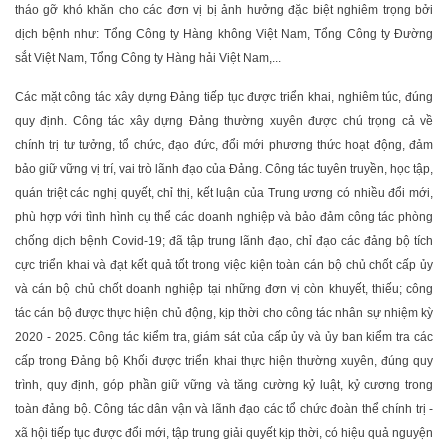
tháo gỡ khó khăn cho các đơn vị bị ảnh hưởng đặc biệt nghiêm trọng bởi
dịch bệnh như: Tổng Công ty Hàng không Việt Nam, Tổng Công ty Đường
sắt Việt Nam, Tổng Công ty Hàng hải Việt Nam,...
Các mặt công tác xây dựng Đảng tiếp tục được triển khai, nghiêm túc, đúng
quy định. Công tác xây dựng Đảng thường xuyên được chú trọng cả về
chính trị tư tưởng, tổ chức, đạo đức, đổi mới phương thức hoạt động, đảm
bảo giữ vững vị trí, vai trò lãnh đạo của Đảng. Công tác tuyên truyền, học tập,
quán triệt các nghị quyết, chỉ thị, kết luận của Trung ương có nhiều đổi mới,
phù hợp với tình hình cụ thể các doanh nghiệp và bảo đảm công tác phòng
chống dịch bệnh Covid-19; đã tập trung lãnh đạo, chỉ đạo các đảng bộ tích
cực triển khai và đạt kết quả tốt trong việc kiện toàn cán bộ chủ chốt cấp ủy
và cán bộ chủ chốt doanh nghiệp tại những đơn vị còn khuyết, thiếu; công
tác cán bộ được thực hiện chủ động, kịp thời cho công tác nhân sự nhiệm kỳ
2020 - 2025. Công tác kiểm tra, giám sát của cấp ủy và ủy ban kiểm tra các
cấp trong Đảng bộ Khối được triển khai thực hiện thường xuyên, đúng quy
trình, quy định, góp phần giữ vững và tăng cường kỷ luật, kỷ cương trong
toàn đảng bộ. Công tác dân vận và lãnh đạo các tổ chức đoàn thể chính trị -
xã hội tiếp tục được đổi mới, tập trung giải quyết kịp thời, có hiệu quả nguyện