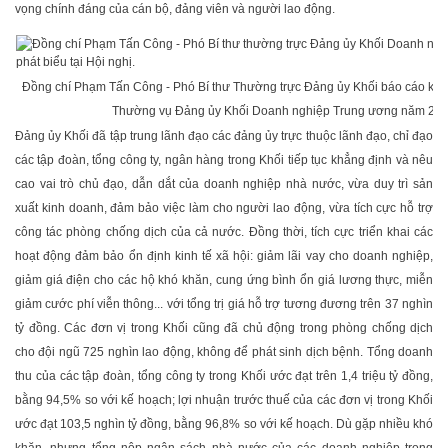
vọng chính đáng của cán bộ, đảng viên và người lao động.
Đồng chí Phạm Tấn Công - Phó Bí thư Thường trực Đảng ủy Khối báo cáo kiể
Thường vụ Đảng ủy Khối Doanh nghiệp Trung ương năm 202
Đảng ủy Khối đã tập trung lãnh đạo các đảng ủy trực thuộc lãnh đạo, chỉ đạo
các tập đoàn, tổng công ty, ngân hàng trong Khối tiếp tục khẳng định và nêu
cao vai trò chủ đạo, dẫn dắt của doanh nghiệp nhà nước, vừa duy trì sản
xuất kinh doanh, đảm bảo việc làm cho người lao động, vừa tích cực hỗ trợ
công tác phòng chống dịch của cả nước. Đồng thời, tích cực triển khai các
hoạt động đảm bảo ổn định kinh tế xã hội: giảm lãi vay cho doanh nghiệp,
giảm giá điện cho các hộ khó khăn, cung ứng bình ổn giá lương thực, miễn
giảm cước phí viễn thông... với tổng trị giá hỗ trợ tương đương trên 37 nghìn
tỷ đồng. Các đơn vị trong Khối cũng đã chủ động trong phòng chống dịch
cho đội ngũ 725 nghìn lao động, không để phát sinh dịch bệnh. Tổng doanh
thu của các tập đoàn, tổng công ty trong Khối ước đạt trên 1,4 triệu tỷ đồng,
bằng 94,5% so với kế hoạch; lợi nhuận trước thuế của các đơn vị trong Khối
ước đạt 103,5 nghìn tỷ đồng, bằng 96,8% so với kế hoạch. Dù gặp nhiều khó