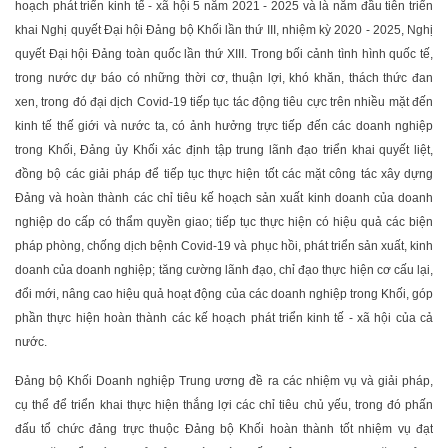
hoạch phát triển kinh tế - xã hội 5 năm 2021 - 2025 và là năm đầu tiên triển
khai Nghị quyết Đại hội Đảng bộ Khối lần thứ III, nhiệm kỳ 2020 - 2025, Nghị
quyết Đại hội Đảng toàn quốc lần thứ XIII. Trong bối cảnh tình hình quốc tế,
trong nước dự báo có những thời cơ, thuận lợi, khó khăn, thách thức đan
xen, trong đó đại dịch Covid-19 tiếp tục tác động tiêu cực trên nhiều mặt đến
kinh tế thế giới và nước ta, có ảnh hưởng trực tiếp đến các doanh nghiệp
trong Khối, Đảng ủy Khối xác định tập trung lãnh đạo triển khai quyết liệt,
đồng bộ các giải pháp để tiếp tục thực hiện tốt các mặt công tác xây dựng
Đảng và hoàn thành các chỉ tiêu kế hoạch sản xuất kinh doanh của doanh
nghiệp do cấp có thẩm quyền giao; tiếp tục thực hiện có hiệu quả các biện
pháp phòng, chống dịch bệnh Covid-19 và phục hồi, phát triển sản xuất, kinh
doanh của doanh nghiệp; tăng cường lãnh đạo, chỉ đạo thực hiện cơ cấu lại,
đổi mới, nâng cao hiệu quả hoạt động của các doanh nghiệp trong Khối, góp
phần thực hiện hoàn thành các kế hoạch phát triển kinh tế - xã hội của cả
nước.
Đảng bộ Khối Doanh nghiệp Trung ương đề ra các nhiệm vụ và giải pháp,
cụ thể để triển khai thực hiện thắng lợi các chỉ tiêu chủ yếu, trong đó phấn
đấu tổ chức đảng trực thuộc Đảng bộ Khối hoàn thành tốt nhiệm vụ đạt