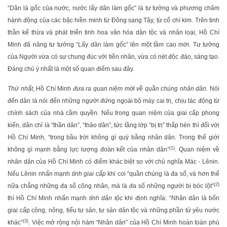
“Dân là gốc của nước, nước lấy dân làm gốc” là tư tưởng và phương châm
hành động của các bậc hiền minh từ Đông sang Tây, từ cổ chí kim. Trên tinh
thần kế thừa và phát triển tinh hoa văn hóa dân tộc và nhân loại, Hồ Chí
Minh đã nâng tư tưởng “Lấy dân làm gốc” lên một tầm cao mới. Tư tưởng
của Người vừa có sự chung đúc với tiền nhân, vừa có nét độc đáo, sáng tạo.
Đáng chú ý nhất là một số quan điểm sau đây.
Thứ nhất
, Hồ Chí Minh
đưa ra quan niệm mới về quần chúng nhân dân.
Nói
đến dân là nói đến những người đứng ngoài bộ máy cai trị, chịu tác động từ
chính sách của nhà cầm quyền. Nếu trong quan niệm của giai cấp phong
kiến, dân chỉ là “thần dân”, “thảo dân”, tức tầng lớp “bị trị” thấp hèn thì đối với
Hồ Chí Minh, “trong bầu trời không gì quý bằng nhân dân. Trong thế giới
(1)
không gì mạnh bằng lực lượng đoàn kết của nhân dân”
. Quan niệm về
nhân dân của Hồ Chí Minh có điểm khác biệt so với chủ nghĩa Mác - Lênin.
Nếu Lênin nhấn mạnh
tính giai cấp
khi coi “quần chúng là đa số, và hơn thế
(2)
nữa chẳng những đa số công nhân, mà là đa số những người bị bóc lột”
thì Hồ Chí Minh nhấn mạnh
tính dân tộc
khi định nghĩa: “Nhân dân là bốn
giai cấp công, nông, tiểu tư sản, tư sản dân tộc và những phần tử yêu nước
(3)
khác”
. Việc mở rộng nội hàm “Nhân dân” của Hồ Chí Minh hoàn toàn phù