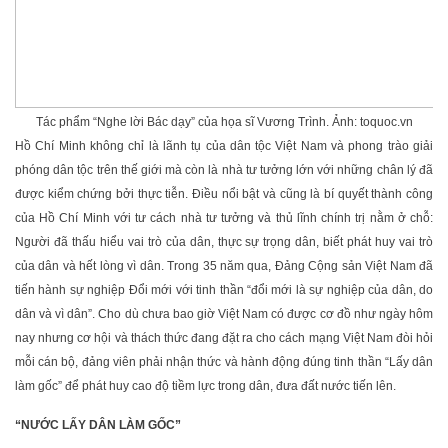
Tác phẩm “Nghe lời Bác dạy” của họa sĩ Vương Trình. Ảnh: toquoc.vn
Hồ Chí Minh không chỉ là lãnh tụ của dân tộc Việt Nam và phong trào giải
phóng dân tộc trên thế giới mà còn là nhà tư tưởng lớn với những chân lý đã
được kiểm chứng bởi thực tiễn. Điều nổi bật và cũng là bí quyết thành công
của Hồ Chí Minh với tư cách nhà tư tưởng và thủ lĩnh chính trị nằm ở chỗ:
Người đã thấu hiểu vai trò của dân, thực sự trọng dân, biết phát huy vai trò
của dân và hết lòng vì dân. Trong 35 năm qua, Đảng Cộng sản Việt Nam đã
tiến hành sự nghiệp Đổi mới với tinh thần “đổi mới là sự nghiệp của dân, do
dân và vì dân”. Cho dù chưa bao giờ Việt Nam có được cơ đồ như ngày hôm
nay nhưng cơ hội và thách thức đang đặt ra cho cách mạng Việt Nam đòi hỏi
mỗi cán bộ, đảng viên phải nhận thức và hành động đúng tinh thần “Lấy dân
làm gốc” để phát huy cao độ tiềm lực trong dân, đưa đất nước tiến lên.
“NƯỚC LẤY DÂN LÀM GỐC”