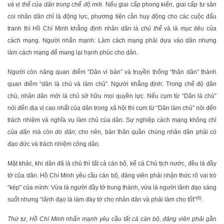
và vị thế của dân trong chế độ mới.
Nếu giai cấp phong kiến, giai cấp tư sản
coi nhân dân chỉ là động lực, phương tiện cần huy động cho các cuộc đấu
tranh thì Hồ Chí Minh khẳng định nhân dân là
chủ thể
và là
mục tiêu
của
cách mạng. Người nhấn mạnh: Làm cách mạng phải dựa vào dân nhưng
làm cách mạng để mang lại hạnh phúc cho dân.
Người còn nâng quan điểm “Dân vi bản” và truyền thống “thân dân” thành
quan điểm “dân là chủ và làm chủ”. Người khẳng định: Trong chế độ dân
chủ, nhân dân mới là chủ sở hữu mọi quyền lực. Nếu cụm từ “Dân là chủ”
nói đến địa vị cao nhất của dân trong xã hội thì cụm từ “Dân làm chủ” nói đến
trách nhiệm và nghĩa vụ làm chủ của dân. Sự nghiệp cách mạng không chỉ
của dân
mà còn
do dân
; cho nên, bản thân quần chúng nhân dân phải có
đạo đức và trách nhiệm công dân.
Mặt khác, khi dân đã là chủ thì tất cả cán bộ, kể cả Chủ tịch nước, đều là đầy
tớ của dân. Hồ Chí Minh yêu cầu cán bộ, đảng viên phải nhận thức rõ vai trò
“kép” của mình: Vừa là người đầy tớ trung thành, vừa là người lãnh đạo sáng
(6)
suốt nhưng “lãnh đạo là làm đày tớ cho nhân dân và phải làm cho tốt”
.
Thứ tư, Hồ Chí Minh nhấn mạnh yêu cầu tất cả cán bộ, đảng viên phải gần