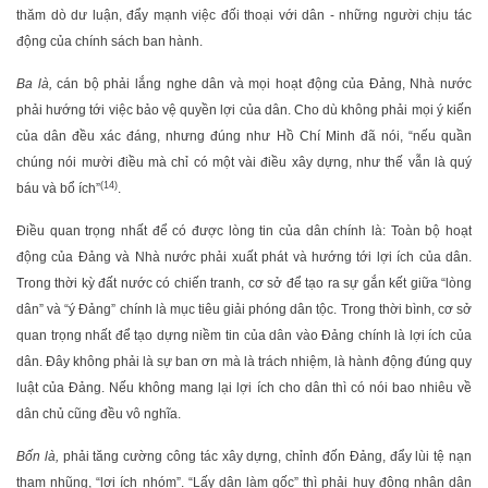
thăm dò dư luận, đẩy mạnh việc đối thoại với dân - những người chịu tác
động của chính sách ban hành.
Ba là,
cán bộ phải lắng nghe dân và mọi hoạt động của Đảng, Nhà nước
phải hướng tới việc bảo vệ quyền lợi của dân. Cho dù không phải mọi ý kiến
của dân đều xác đáng, nhưng đúng như Hồ Chí Minh đã nói, “nếu quần
chúng nói mười điều mà chỉ có một vài điều xây dựng, như thế vẫn là quý
(14)
báu và bổ ích”
.
Điều quan trọng nhất để có được lòng tin của dân chính là: Toàn bộ hoạt
động của Đảng và Nhà nước phải xuất phát và hướng tới lợi ích của dân.
Trong thời kỳ đất nước có chiến tranh, cơ sở để tạo ra sự gắn kết giữa “lòng
dân” và “ý Đảng” chính là mục tiêu giải phóng dân tộc. Trong thời bình, cơ sở
quan trọng nhất để tạo dựng niềm tin của dân vào Đảng chính là lợi ích của
dân. Đây không phải là sự ban ơn mà là trách nhiệm, là hành động đúng quy
luật của Đảng. Nếu không mang lại lợi ích cho dân thì có nói bao nhiêu về
dân chủ cũng đều vô nghĩa.
Bốn là,
phải tăng cường công tác xây dựng, chỉnh đốn Đảng, đẩy lùi tệ nạn
tham nhũng, “lợi ích nhóm”. “Lấy dân làm gốc” thì phải huy động nhân dân