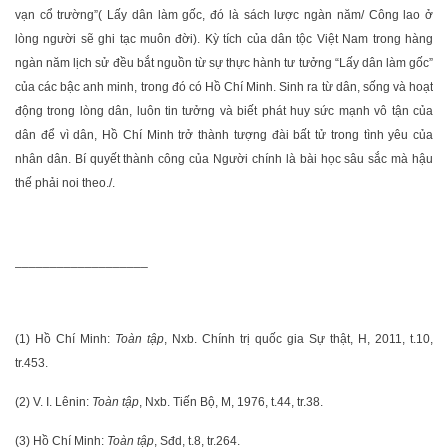
vạn cổ trường”( Lấy dân làm gốc, đó là sách lược ngàn năm/ Công lao ở
lòng người sẽ ghi tạc muôn đời). Kỳ tích của dân tộc Việt Nam trong hàng
ngàn năm lịch sử đều bắt nguồn từ sự thực hành tư tưởng “Lấy dân làm gốc”
của các bậc anh minh, trong đó có Hồ Chí Minh. Sinh ra từ dân, sống và hoạt
động trong lòng dân, luôn tin tưởng và biết phát huy sức mạnh vô tận của
dân để vì dân, Hồ Chí Minh trở thành tượng đài bất tử trong tình yêu của
nhân dân. Bí quyết thành công của Người chính là bài học sâu sắc mà hậu
thế phải noi theo./.
___________________
(1) Hồ Chí Minh:
Toàn tập
, Nxb. Chính trị quốc gia Sự thật, H, 2011, t.10,
tr.453.
(2) V. I. Lênin:
Toàn tập
, Nxb. Tiến Bộ, M, 1976, t.44, tr.38.
(3) Hồ Chí Minh:
Toàn tập
, Sđd, t.8, tr.264.