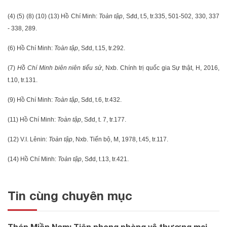
(4) (5) (8) (10) (13) Hồ Chí Minh:
Toàn tập
, Sđd, t.5, tr.335, 501-502, 330, 337
- 338, 289.
(6) Hồ Chí Minh:
Toàn tập
, Sđd, t.15, tr.292.
(7)
Hồ Chí Minh biên niên tiểu sử
, Nxb. Chính trị quốc gia Sự thật, H, 2016,
t.10, tr.131.
(9) Hồ Chí Minh:
Toàn tập
, Sđd, t.6, tr.432.
(11) Hồ Chí Minh:
Toàn tập
, Sđd, t. 7, tr.177.
(12) V.I. Lênin:
Toàn tập
, Nxb. Tiến bộ, M, 1978, t.45, tr.117.
(14) Hồ Chí Minh:
Toàn tập
, Sđd, t.13, tr.421.
Tin cùng chuyên mục
Thép Miền Nam: Tiên phong phòng vệ thương mại,