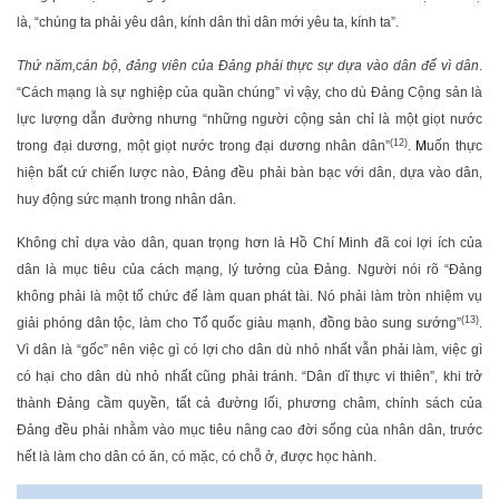
là, “chúng ta phải yêu dân, kính dân thì dân mới yêu ta, kính ta”.
Thứ năm,
cán bộ, đảng viên của Đảng phải thực sự dựa vào dân để vì dân
.
“Cách mạng là sự nghiệp của quần chúng” vì vậy, cho dù Đảng Cộng sản là
lực lượng dẫn đường nhưng “những người cộng sản chỉ là một giọt nước
(12)
trong đại dương, một giọt nước trong đại dương nhân dân”
.
M
uốn thực
hiện bất cứ chiến lược nào, Đảng đều phải bàn bạc với dân, dựa vào dân,
huy động sức mạnh trong nhân dân.
Không chỉ dựa vào dân, quan trọng hơn là Hồ Chí Minh đã coi lợi ích của
dân là mục tiêu của cách mạng, lý tưởng của Đảng. Người nói rõ “Đảng
không phải là một tổ chức để làm quan phát tài. Nó phải làm tròn nhiệm vụ
(13)
giải phóng dân tộc, làm cho Tổ quốc giàu mạnh, đồng bào sung sướng”
.
Vì dân là “gốc” nên việc gì có lợi cho dân dù nhỏ nhất vẫn phải làm, việc gì
có hại cho dân dù nhỏ nhất cũng phải tránh. “Dân dĩ thực vi thiên”, khi trở
thành Đảng cầm quyền, tất cả đường lối, phương châm, chính sách của
Đảng đều phải nhằm vào mục tiêu nâng cao đời sống của nhân dân, trước
hết là làm cho dân có ăn, có mặc, có chỗ ở, được học hành.