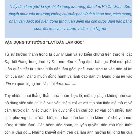
“Lấy dân làm gốc” là sợi chỉ đỏ trong tư tưởng, đạo đức Hồ Chí Minh. Sức
thuyết phục của tư tưởng không chỉ xuất phát từ tính khoa học, cách mạng,
nhân văn được thể hiện trong từng luận điểm mà còn được đảm bảo bằng
cuộc đời trọn vẹn vì nước, vì dân của Người.
VẬN DỤNG TƯ TƯỞNG “LẤY DÂN LÀM GỐC”
Từ sự trưởng thành trong tư duy lý luận và sự kiểm chứng trên thực tế, các
Đại hội Đảng trong thời kỳ Đổi mới đều khẳng định bài học: Đổi mới phải
luôn quán triệt tư tưởng “Lấy dân làm gốc”; phải thực sự dựa vào dân, vì lợi
ích của dân. Đảng muốn đồng hành và lãnh đạo dân thì Đảng phải
tin vào
dân
và quan trọng hơn là phải
được dân tin
.
Tuy nhiên, phải thắng thắn thừa nhận thực tế, một bộ phận không nhỏ cán
bộ đảng viên vẫn chỉ biết vun vén, thậm chí vơ vét cho bản thân mà thờ ơ, vô
cảm trước dân. Việc thực hiện quy chế dân chủ cơ sơ vẫn còn nhiều hạn
chế; phương châm “dân biết, dân bàn, dân làm, dân kiểm tra” chủ yếu mới
dừng ở “dân làm”. Căn bệnh độc đoán, chuyên quyền, dân chủ hình thức
còn ở đâu đó… Những khuyết điểm trên đã làm ảnh hưởng tới lòng tin của