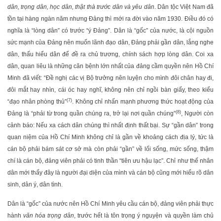
dân, trọng dân, học dân, thật thà trước dân và yêu dân
. Dân tộc Việt Nam đã
tồn tại hàng ngàn năm nhưng Đảng thì mới ra đời vào năm 1930. Điều đó có
nghĩa là “lòng dân” có trước “ý Đảng”. Dân là “gốc” của nước, là cội nguồn
sức mạnh của Đảng nên muốn lãnh đạo dân, Đảng phải gần dân, lắng nghe
dân, thấu hiểu dân để đề ra chủ trương, chính sách hợp lòng dân. Coi xa
dân, quan liêu là những căn bệnh lớn nhất của đảng cầm quyền nên Hồ Chí
Minh đã viết: “Đề nghị các vị Bộ trưởng nên luyện cho mình đôi chân hay đi,
đôi mắt hay nhìn, cái óc hay nghĩ, không nên chỉ ngồi bàn giấy, theo kiểu
(7)
“đạo nhân phòng thủ”
. Không chỉ nhấn mạnh phương thức hoạt động của
(8)
Đảng là “phải từ trong quần chúng ra, trở lại nơi quần chúng”
, Người còn
cảnh báo: Nếu xa cách dân chúng thì nhất định thất bại. Sự “gần dân” trong
quan niệm của Hồ Chí Minh không chỉ là gần về khoảng cách địa lý, tức là
cán bộ phải bám sát cơ sở mà còn phải “gần” về lối sống, mức sống, thậm
chí là cán bộ, đảng viên phải có tinh thần “tiên ưu hậu lạc”. Chỉ như thế nhân
dân mới thấy đây là người đại diện của mình và cán bộ cũng mới hiểu rõ dân
sinh, dân ý, dân tình.
Dân là “gốc” của nước nên Hồ Chí Minh yêu cầu cán bộ, đảng viên phải thực
hành
văn hóa trọng dân
, trước hết là tôn trọng ý nguyện và quyền làm chủ