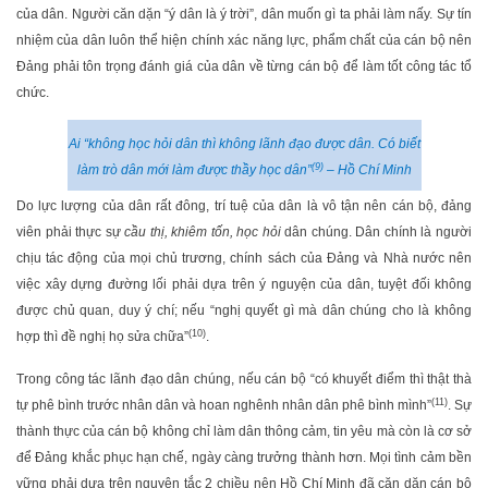
của dân. Người căn dặn “ý dân là ý trời”, dân muốn gì ta phải làm nấy. Sự tín
nhiệm của dân luôn thể hiện chính xác năng lực, phẩm chất của cán bộ nên
Đảng phải tôn trọng đánh giá của dân về từng cán bộ để làm tốt công tác tổ
chức.
Ai
“không học hỏi dân thì không lãnh đạo được dân. Có biết
(9)
làm trò dân mới làm được thầy học dân”
– Hồ Chí Minh
Do lực lượng của dân rất đông, trí tuệ của dân là vô tận nên cán bộ, đảng
viên phải thực sự
cầu thị, khiêm tốn
,
học hỏi
dân chúng. Dân chính là người
chịu tác động của mọi chủ trương, chính sách của Đảng và Nhà nước nên
việc xây dựng đường lối phải dựa trên ý nguyện của dân, tuyệt đối không
được chủ quan, duy ý chí; nếu “nghị quyết gì mà dân chúng cho là không
(10)
hợp thì đề nghị họ sửa chữa”
.
Trong công tác lãnh đạo dân chúng, nếu cán bộ “có khuyết điểm thì thật thà
(11)
tự phê bình trước nhân dân và hoan nghênh nhân dân phê bình mình”
. Sự
thành thực của cán bộ không chỉ làm dân thông cảm, tin yêu mà còn là cơ sở
để Đảng khắc phục hạn chế, ngày càng trưởng thành hơn. Mọi tình cảm bền
vững phải dựa trên nguyên tắc 2 chiều nên Hồ Chí Minh đã căn dặn cán bộ