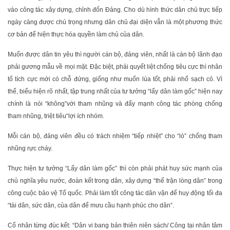
vào công tác xây dựng, chỉnh đốn Đảng. Cho dù hình thức dân chủ trực tiếp
ngày càng được chú trọng nhưng dân chủ đại diện vẫn là một phương thức
cơ bản để hiện thực hóa quyền làm chủ của dân.
Muốn được dân tin yêu thì người cán bộ, đảng viên, nhất là cán bộ lãnh đạo
phải gương mẫu về mọi mặt. Đặc biệt, phải quyết liệt chống tiêu cực thì nhân
tố tích cực mới có chỗ đứng, giống như muốn lúa tốt, phải nhổ sạch cỏ. Vì
thế, biểu hiện rõ nhất, tập trung nhất của tư tưởng “lấy dân làm gốc” hiện nay
chính là nói “không”với tham nhũng và đẩy mạnh công tác phòng chống
tham nhũng, triệt tiêu“lợi ích nhóm.
Mỗi cán bộ, đảng viên đều có trách nhiệm “tiếp nhiệt” cho “lò” chống tham
nhũng rực cháy.
Thực hiện tư tưởng “Lấy dân làm gốc” thì còn phải phát huy sức mạnh của
chủ nghĩa yêu nước, đoàn kết trong dân, xây dựng “thế trận lòng dân” trong
công cuộc bảo vệ Tổ quốc. Phải làm tốt công tác dân vận để huy động tối đa
“tài dân, sức dân, của dân để mưu cầu hạnh phúc cho dân”.
Cổ nhân từng đúc kết: “Dân vi bang bản thiên niên sách/ Công tại nhân tâm