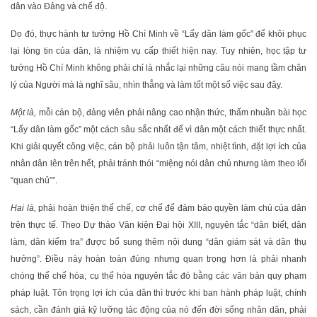
dân vào Đảng và chế độ.
Do đó, thực hành tư tưởng Hồ Chí Minh về “Lấy dân làm gốc” để khôi phục
lại lòng tin của dân, là nhiệm vụ cấp thiết hiện nay. Tuy nhiên, học tập tư
tưởng Hồ Chí Minh không phải chỉ là nhắc lại những câu nói mang tầm chân
lý của Người mà là nghĩ sâu, nhìn thẳng và làm tốt một số việc sau đây.
Một là,
mỗi cán bộ, đảng viên phải nâng cao nhận thức, thấm nhuần bài học
“Lấy dân làm gốc” một cách sâu sắc nhất để vì dân một cách thiết thực nhất.
Khi giải quyết công việc, cán bộ phải luôn tận tâm, nhiệt tình, đặt lợi ích của
nhân dân lên trên hết, phải tránh thói “miệng nói dân chủ nhưng làm theo lối
“quan chủ””.
Hai là,
phải hoàn thiện thể chế, cơ chế để đảm bảo quyền làm chủ của dân
trên thực tế. Theo Dự thảo Văn kiện Đại hội XIII, nguyên tắc “dân biết, dân
làm, dân kiểm tra” được bổ sung thêm nội dung “dân giám sát và dân thụ
hưởng”. Điều này hoàn toàn đúng nhưng quan trọng hơn là phải nhanh
chóng thể chế hóa, cụ thể hóa nguyên tắc đó bằng các văn bản quy phạm
pháp luật. Tôn trọng lợi ích của dân thì trước khi ban hành pháp luật, chính
sách, cần đánh giá kỹ lưỡng tác động của nó đến đời sống nhân dân, phải