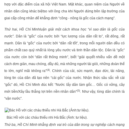
hợp với đặc điểm của xã hội Việt Nam. Mặt khác, quan niệm của Người về
nhân dân cũng khác biệt
so với ông cha khi Người đứng trên lập trường của
giai cấp công nhân để khẳng định “công - nông là gốc của cách mạng”.
Thứ hai
,
Hồ Chí Minh
luận giải một cách khoa học “vì sao dân là gốc của
nước”
. Dân là “gốc” của nước bởi “lực lượng của dân rất to”, rất đông, rất
mạnh. Dân là “gốc” của nước bởi “dân rất tốt”, trong mỗi người dân đều có
phẩm chất cao quý nhất là lòng yêu nước và tinh thần dân tộc. Dân là “gốc”
của nước còn bởi “dân rất thông minh”, biết “giải quyết nhiều vấn đề một
cách đơn giản, mau chóng, đầy đủ, mà những người tài giỏi, những đoàn thể
(4)
to lớn, nghĩ mãi không ra”
. Chính của cải, sức mạnh, đạo đức, tài năng,
lòng tin của dân đã tạo nên “cái gốc” của nước. Nhận thức sâu sắc về cái
“gốc” đó, Hồ Chí Minh đúc kết: “Nước lấy dân làm gốc… Gốc có vững, cây
(5)
mới bền/Xây lầu thắng lợi trên nền nhân dân”
. Như vậy, lòng dân chính là
“vận nước”.
Bác Hồ với các cháu thiếu nhi Hà Bắc (Ảnh: tư liệu).
Thứ ba
,
Hồ Chí Minh khẳng định vai trò của dân trong sự nghiệp cách mạng