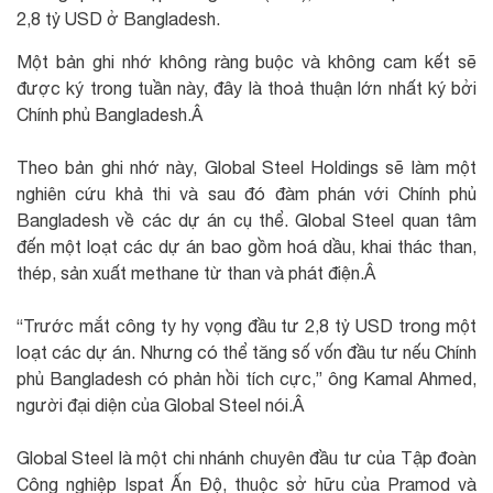
2,8 tỷ USD ở Bangladesh.
Một bản ghi nhớ không ràng buộc và không cam kết sẽ
được ký trong tuần này, đây là thoả thuận lớn nhất ký bởi
Chính phủ Bangladesh.Â
Theo bản ghi nhớ này, Global Steel Holdings sẽ làm một
nghiên cứu khả thi và sau đó đàm phán với Chính phủ
Bangladesh về các dự án cụ thể. Global Steel quan tâm
đến một loạt các dự án bao gồm hoá dầu, khai thác than,
thép, sản xuất methane từ than và phát điện.Â
“Trước mắt công ty hy vọng đầu tư 2,8 tỷ USD trong một
loạt các dự án. Nhưng có thể tăng số vốn đầu tư nếu Chính
phủ Bangladesh có phản hồi tích cực,” ông Kamal Ahmed,
người đại diện của Global Steel nói.Â
Global Steel là một chi nhánh chuyên đầu tư của Tập đoàn
Công nghiệp Ispat Ấn Độ, thuộc sở hữu của Pramod và