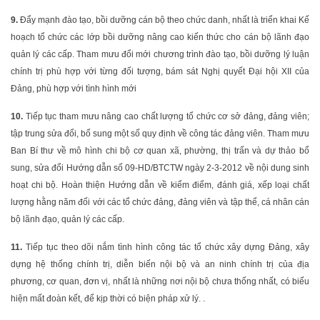
9.
Đẩy mạnh đào tạo, bồi dưỡng cán bộ theo chức danh, nhất là triển khai Kế
hoạch tổ chức các lớp bồi dưỡng nâng cao kiến thức cho cán bộ lãnh đạo
quản lý các cấp. Tham mưu đổi mới chương trình đào tạo, bồi dưỡng lý luận
chính trị phù hợp với từng đối tượng, bám sát Nghị quyết Đại hội XII của
Đảng, phù hợp với tình hình mới
10.
Tiếp tục tham mưu nâng cao chất lượng tổ chức cơ sở đảng, đảng viên;
tập trung sửa đổi, bổ sung một số quy định về công tác đảng viên. Tham mưu
Ban Bí thư về mô hình chi bộ cơ quan xã, phường, thị trấn và dự thảo bổ
sung, sửa đổi Hướng dẫn số 09-HD/BTCTW ngày 2-3-2012 về nội dung sinh
hoạt chi bộ. Hoàn thiện Hướng dẫn về kiểm điểm, đánh giá, xếp loại chất
lượng hằng năm đối với các tổ chức đảng, đảng viên và tập thể, cá nhân cán
bộ lãnh đạo, quản lý các cấp.
11.
Tiếp tục theo dõi nắm tình hình công tác tổ chức xây dựng Đảng, xây
dựng hệ thống chính trị, diễn biến nội bộ và an ninh chính trị của địa
phương, cơ quan, đơn vị, nhất là những nơi nội bộ chưa thống nhất, có biểu
hiện mất đoàn kết, để kịp thời có biện pháp xử lý. .