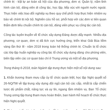
chính trị - trật tự an toàn xã hội của địa phương, đơn vị. Quản lý, nắm tình
hình cán bộ, đảng viên đi công tác, học tập, tiếp xúc với người nước ngoài.
Thực hiện việc trao đổi nghiệp vụ theo quy chế phối hợp thực hiện nhiệm vụ
bảo vệ chính trị nội bộ. Nghiên cứu hồ sơ, phối hợp với các đơn vị liên quan
thẩm định tiêu chuẩn chính trị cán bộ, đảng viên phục vụ công tác cán bộ.
Công tác tuyên truyền về tổ chức xây dựng Đảng được đẩy mạnh. Nhiều địa
phương, cơ quan, đơn vị đã tích cực hưởng ứng, triển khai Giải Búa liềm
vàng lần thứ III - năm 2018 trong toàn hệ thống chính trị. Chuẩn bị tổ chức
các lớp tập huấn nghiệp vụ công tác tổ chức xây dựng đảng cho phóng viên,
biên tập viên các cơ quan báo chí ở Trung ương và một số địa phương.
Trong tháng 6-2018, toàn Ngành tập trung thực hiện một số nội dung sau:
1.
Khẩn trương tham mưu cấp ủy tổ chức quán triệt, học tập Nghị quyết số
26-NQ/TW về tập trung xây dựng đội ngũ cán bộ các cấp, nhất là cấp chiến
lược đủ phẩm chất, năng lực và uy tín, ngang tầm nhiệm vụ. Ban Tổ chức
Trung ương tập trung tham mưu hoàn thiện, ban hành Kế hoạch tổ chức thực
hiện Nghị quyết.