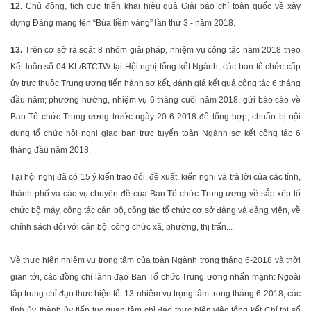
12.
Chủ động, tích cực triển khai hiệu quả Giải báo chí toàn quốc về xây
dựng Đảng mang tên “Búa liềm vàng” lần thứ 3 - năm 2018.
13.
Trên cơ sở rà soát 8 nhóm giải pháp, nhiệm vụ công tác năm 2018 theo
Kết luận số 04-KL/BTCTW tại Hội nghị tổng kết Ngành, các ban tổ chức cấp
ủy trực thuộc Trung ương tiến hành sơ kết, đánh giá kết quả công tác 6 tháng
đầu năm; phương hướng, nhiệm vụ 6 tháng cuối năm 2018, gửi báo cáo về
Ban Tổ chức Trung ương trước ngày 20-6-2018 để tổng hợp, chuẩn bị nội
dung tổ chức hội nghị giao ban trực tuyến toàn Ngành sơ kết công tác 6
tháng đầu năm 2018.
Tại hội nghị đã có 15 ý kiến trao đổi, đề xuất, kiến nghị và trả lời của các tỉnh,
thành phố và các vụ chuyên đề của Ban Tổ chức Trung ương về sắp xếp tổ
chức bộ máy, công tác cán bộ, công tác tổ chức cơ sở đảng và đảng viên, về
chính sách đối với cán bộ, công chức xã, phường, thị trấn...
Về thực hiện nhiệm vụ trọng tâm của toàn Ngành trong tháng 6-2018 và thời
gian tới, các đồng chí lãnh đạo Ban Tổ chức Trung ương nhấn mạnh: Ngoài
tập trung chỉ đạo thực hiện tốt 13 nhiệm vụ trọng tâm trong tháng 6-2018, các
tỉnh ủy, thành ủy tiếp tục quan tâm chỉ đạo thực hiện việc tổng kết Chỉ thị số