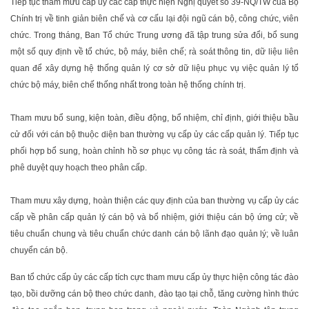
Tiếp tục tham mưu cấp ủy các cấp thực hiện Nghị quyết số 39-NQ/TW của Bộ
Chính trị về tinh giản biên chế và cơ cấu lại đội ngũ cán bộ, công chức, viên
chức. Trong tháng, Ban Tổ chức Trung ương đã tập trung sửa đổi, bổ sung
một số quy định về tổ chức, bộ máy, biên chế; rà soát thông tin, dữ liệu liên
quan để xây dựng hệ thống quản lý cơ sở dữ liệu phục vụ việc quản lý tổ
chức bộ máy, biên chế thống nhất trong toàn hệ thống chính trị.
Tham mưu bổ sung, kiện toàn, điều động, bổ nhiệm, chỉ định, giới thiệu bầu
cử đối với cán bộ thuộc diện ban thường vụ cấp ủy các cấp quản lý. Tiếp tục
phối hợp bổ sung, hoàn chỉnh hồ sơ phục vụ công tác rà soát, thẩm định và
phê duyệt quy hoạch theo phân cấp.
Tham mưu xây dựng, hoàn thiện các quy định của ban thường vụ cấp ủy các
cấp về phân cấp quản lý cán bộ và bổ nhiệm, giới thiệu cán bộ ứng cử; về
tiêu chuẩn chung và tiêu chuẩn chức danh cán bộ lãnh đạo quản lý; về luân
chuyển cán bộ.
Ban tổ chức cấp ủy các cấp tích cực tham mưu cấp ủy thực hiện công tác đào
tạo, bồi dưỡng cán bộ theo chức danh, đào tạo tại chỗ, tăng cường hình thức