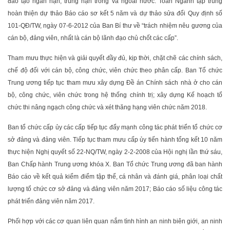
đào tạo ngắn hạn, trung hạn trong và ngoài nước. Toàn Ngành tập trung
hoàn thiện dự thảo Báo cáo sơ kết 5 năm và dự thảo sửa đổi Quy định số
101-QĐ/TW, ngày 07-6-2012 của Ban Bí thư về “trách nhiệm nêu gương của
cán bộ, đảng viên, nhất là cán bộ lãnh đạo chủ chốt các cấp”.
Tham mưu thực hiện và giải quyết đầy đủ, kịp thời, chặt chẽ các chính sách,
chế độ đối với cán bộ, công chức, viên chức theo phân cấp. Ban Tổ chức
Trung ương tiếp tục tham mưu xây dựng Đề án Chính sách nhà ở cho cán
bộ, công chức, viên chức trong hệ thống chính trị; xây dựng Kế hoạch tổ
chức thi nâng ngạch công chức và xét thăng hạng viên chức năm 2018.
Ban tổ chức cấp ủy các cấp tiếp tục đẩy mạnh công tác phát triển tổ chức cơ
sở đảng và đảng viên. Tiếp tục tham mưu cấp ủy tiến hành tổng kết 10 năm
thực hiện Nghị quyết số 22-NQ/TW, ngày 2-2-2008 của Hội nghị lần thứ sáu,
Ban Chấp hành Trung ương khóa X. Ban Tổ chức Trung ương đã ban hành
Báo cáo về kết quả kiểm điểm tập thể, cá nhân và đánh giá, phân loại chất
lượng tổ chức cơ sở đảng và đảng viên năm 2017; Báo cáo số liệu công tác
phát triển đảng viên năm 2017.
Phối hợp với các cơ quan liên quan nắm tình hình an ninh biên giới, an ninh