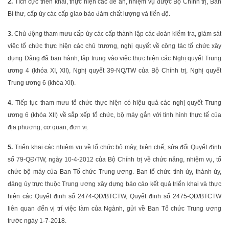
2.
Tích cực triển khai, thực hiện các đề án, nhiệm vụ được Bộ Chính trị, Ban
Bí thư, cấp ủy các cấp giao bảo đảm chất lượng và tiến độ.
3.
Chủ động tham mưu cấp ủy các cấp thành lập các đoàn kiểm tra, giám sát
việc tổ chức thực hiện các chủ trương, nghị quyết về công tác tổ chức xây
dựng Đảng đã ban hành; tập trung vào việc thực hiện các Nghị quyết Trung
ương 4 (khóa XI, XII), Nghị quyết 39-NQ/TW của Bộ Chính trị, Nghị quyết
Trung ương 6 (khóa XII).
4.
Tiếp tục tham mưu tổ chức thực hiện có hiệu quả các nghị quyết Trung
ương 6 (khóa XII) về sắp xếp tổ chức, bộ máy gắn với tình hình thực tế của
địa phương, cơ quan, đơn vị.
5.
Triển khai các nhiệm vụ về tổ chức bộ máy, biên chế; sửa đổi Quyết định
số 79-QĐ/TW, ngày 10-4-2012 của Bộ Chính trị về chức năng, nhiệm vụ, tổ
chức bộ máy của Ban Tổ chức Trung ương. Ban tổ chức tỉnh ủy, thành ủy,
đảng ủy trực thuộc Trung ương xây dựng báo cáo kết quả triển khai và thực
hiện các Quyết định số 2474-QĐ/BTCTW, Quyết định số 2475-QĐ/BTCTW
liên quan đến vị trí việc làm của Ngành, gửi về Ban Tổ chức Trung ương
trước ngày 1-7-2018.