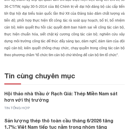
36-CT/TW, ngày 30-5-2014 của Bộ Chính trị về đại hội đảng bộ các cấp tiến
tới Đại hội đại biểu toàn quốc lần thứ XII của Đảng bảo đảm chất lượng và
tiến độ; phối hợp thực hiện tốt công tác rà soát quy hoạch, bố trí, bổ nhiệm
cán bộ; kiên quyết thu hồi các quyết định ban hành sai về công tác cán bộ,
thực hiện chuẩn hóa, siết chặt kỷ cương công tác cán bộ; nghiên cứu xây
dựng môi trường công tác để thúc đẩy sáng tạo, dám nghĩ, dám làm của đội
ngũ cán bộ; kiên quyết chống chạy chức, chạy quyền trong công tác cán bộ
theo phương châm “tổ chức tìm cán bộ chứ không để cán bộ tìm tổ chức".
Tin cùng chuyên mục
Hội thảo nhà thầu ở Rạch Giá: Thép Miền Nam sát
hơn với thị trường
TIN TỔNG HỢP
Sản lượng thép thô toàn cầu tháng 6/2026 tăng
1,7%; Việt Nam tiếp tục nằm trong nhóm tăng