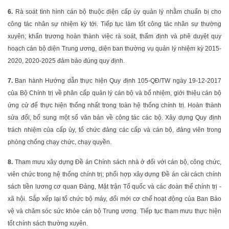
6.
Rà soát tình hình cán bộ thuộc diện cấp ủy quản lý nhằm chuẩn bị cho
công tác nhân sự nhiệm kỳ tới. Tiếp tục làm tốt công tác nhân sự thường
xuyên; khẩn trương hoàn thành việc rà soát, thẩm định và phê duyệt quy
hoạch cán bộ diện Trung ương, diện ban thường vụ quản lý nhiệm kỳ 2015-
2020, 2020-2025 đảm bảo đúng quy định.
7.
Ban hành Hướng dẫn thực hiện Quy định 105-QĐ/TW ngày 19-12-2017
của Bộ Chính trị về phân cấp quản lý cán bộ và bổ nhiệm, giới thiệu cán bộ
ứng cử để thực hiện thống nhất trong toàn hệ thống chính trị. Hoàn thành
sửa đổi, bổ sung một số văn bản về công tác các bộ. Xây dựng Quy định
trách nhiệm của cấp ủy, tổ chức đảng các cấp và cán bộ, đảng viên trong
phòng chống chạy chức, chạy quyền.
8.
Tham mưu xây dựng Đề án Chính sách nhà ở đối với cán bộ, công chức,
viên chức trong hệ thống chính trị; phối hợp xây dựng Đề án cải cách chính
sách tiền lương cơ quan Đảng, Mặt trận Tổ quốc và các đoàn thể chính trị -
xã hội. Sắp xếp lại tổ chức bộ máy, đổi mới cơ chế hoạt động của Ban Bảo
vệ và chăm sóc sức khỏe cán bộ Trung ương. Tiếp tục tham mưu thực hiện
tốt chính sách thường xuyên.