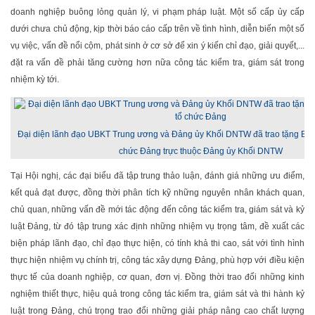
doanh nghiệp buông lỏng quản lý, vi phạm pháp luật. Một số cấp ủy cấp
dưới chưa chủ động, kịp thời báo cáo cấp trên về tình hình, diễn biến một số
vụ việc, vấn đề nổi cộm, phát sinh ở cơ sở để xin ý kiến chỉ đạo, giải quyết,...
đặt ra vấn đề phải tăng cường hơn nữa công tác kiểm tra, giám sát trong
nhiệm kỳ tới.
Đại diện lãnh đạo UBKT Trung ương và Đảng ủy Khối DNTW đã trao tặng Bằn
chức Đảng trực thuộc Đảng ủy Khối DNTW
Tại Hội nghị, các đại biểu đã tập trung thảo luận, đánh giá những ưu điểm,
kết quả đạt được, đồng thời phân tích kỹ những nguyên nhân khách quan,
chủ quan, những vấn đề mới tác động đến công tác kiểm tra, giám sát và kỷ
luật Đảng, từ đó tập trung xác định những nhiệm vụ trọng tâm, đề xuất các
biện pháp lãnh đạo, chỉ đạo thực hiện, có tính khả thi cao, sát với tình hình
thực hiện nhiệm vụ chính trị, công tác xây dựng Đảng, phù hợp với điều kiện
thực tế của doanh nghiệp, cơ quan, đơn vị. Đồng thời trao đổi những kinh
nghiệm thiết thực, hiệu quả trong công tác kiểm tra, giám sát và thi hành kỷ
luật trong Đảng, chú trọng trao đổi những giải pháp nâng cao chất lượng