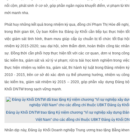
nổi cộm, phát sinh ở cơ sở, góp phần ngăn ngừa khuyết điểm, vi phạm từ khi
mới manh nha.
Phát huy những kết quả trong nhiệm kỳ qua, đồng chí Phạm Thị Hòe đề nghị,
trong thời gian tới, Ủy ban Kiểm tra Đảng ủy Khối cần tiếp tục thực hiện tốt
việc giám sát tình hình, tham mưu giúp cấp ủy chuẩn bị tổ chức tốt Đại hội
nhiệm kỳ 2015-2020; sau đại hội, sớm thẩm định, hoàn thiện công tác nhân
sự. Đồng thời cần phối hợp thực hiện tốt với các cơ quan, đơn vị trong công
tác kiểm tra, giám sát và xử lý vi phạm; rút ra bài học kinh nghiệm trong việc
thực hiện nhiệm vụ kiểm tra, giám sát, thi hành kỷ luật trong Đảng nhiệm kỳ
2010 - 2015, trên cơ sở đó xác định cụ thể phương hướng, nhiệm vụ công
tác kiểm tra, giám sát nhiệm kỳ 2015 – 2020, góp phần xây dựng Đảng bộ
Khối DNTW trong sạch vững mạnh.
Đảng ủy Khối DNTW trao tặng Kỷ niệm chương “Vì sự nghiệp xây dựng Đảng 
Việt Nam” cho các đồng chí thuộc UBKT Đảng ủy Khối DNT
Nhân dịp này, Đảng ủy Khối Doanh nghiệp Trung ương trao tặng Bằng khen