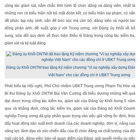
công tác giám sát, nắm chắc tình hình tổ chức đảng và đảng viên, nhất là
những nơi có biểu hiện nội bộ mất đoàn kết, có biểu hiện sai phạm, có vấn
đề phức tạp nảy sinh, vấn đề bức xúc mà cán bộ, đảng viên và người lao
động phản ánh; đề xuất, góp ý với Trung ương, với Đảng ủy Khối về bổ
sung, sửa đổi quy định về thực hiện Điều lệ Đảng trong công tác kiểm tra,
giám sát và kỷ luật đảng.
Đảng ủy Khối DNTW trao tặng Kỷ niệm chương “Vì sự nghiệp xây dựng Đảng 
Việt Nam” cho các đồng chí ở UBKT Trung ương
Phát biểu tại Hội nghị, Phó Chủ nhiệm UBKT Trung ương Phạm Thị Hòe và
Bí thư Đảng ủy Khối DNTW Bùi Văn Cường đã biểu dương những kết quả
đạt được trong công tác kiểm tra, giám sát của Đảng ủy Khối trong 5 năm
qua và khẳng định, công tác kiểm tra, giám sát của Đảng bộ Khối Doanh
nghiệp Trung ương đã góp phần quan trọng vào việc giữ vững ổn định, thúc
đẩy hoạt động sản xuất kinh doanh của các doanh nghiệp, đơn vị; nâng cao
năng lực lãnh đạo và sức chiến đấu của tổ chức đảng và chất lượng của đội
ngũ cán bộ, đảng viên; bảo vệ quan điểm của Đảng, giải quyết nhiều vụ việc