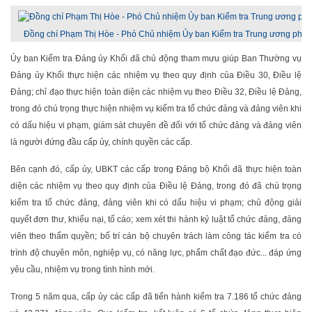
Đồng chí Phạm Thị Hòe - Phó Chủ nhiệm Ủy ban Kiểm tra Trung ương phát b
Ủy ban Kiểm tra Đảng ủy Khối đã chủ động tham mưu giúp Ban Thường vụ
Đảng ủy Khối thực hiện các nhiệm vụ theo quy định của Điều 30, Điều lệ
Đảng; chỉ đạo thực hiện toàn diện các nhiệm vụ theo Điều 32, Điều lệ Đảng,
trong đó chú trọng thực hiện nhiệm vụ kiểm tra tổ chức đảng và đảng viên khi
có dấu hiệu vi phạm, giám sát chuyên đề đối với tổ chức đảng và đảng viên
là người đứng đầu cấp ủy, chính quyền các cấp.
Bên cạnh đó, cấp ủy, UBKT các cấp trong Đảng bộ Khối đã thực hiện toàn
diện các nhiệm vụ theo quy định của Điều lệ Đảng, trong đó đã chú trọng
kiểm tra tổ chức đảng, đảng viên khi có dấu hiệu vi phạm; chủ động giải
quyết đơn thư, khiếu nại, tố cáo; xem xét thi hành kỷ luật tổ chức đảng, đảng
viên theo thẩm quyền; bố trí cán bộ chuyên trách làm công tác kiểm tra có
trình độ chuyên môn, nghiệp vụ, có năng lực, phẩm chất đạo đức... đáp ứng
yêu cầu, nhiệm vụ trong tình hình mới.
Trong 5 năm qua, cấp ủy các cấp đã tiến hành kiểm tra 7.186 tổ chức đảng