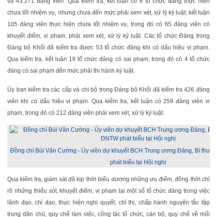
và 43.271 đảng viên. Qua kiểm tra, kết luận có 6 tổ chức đảng thực hiện
chưa tốt nhiệm vụ, nhưng chưa đến mức phải xem xét, xử lý kỷ luật; kết luận
105 đảng viên thực hiện chưa tốt nhiệm vụ, trong đó có 65 đảng viên có
khuyết điểm, vi phạm, phải xem xét, xử lý kỷ luật. Các tổ chức Đảng trong
Đảng bộ Khối đã kiểm tra được 53 tổ chức đảng khi có dấu hiệu vi phạm.
Qua kiểm tra, kết luận 19 tổ chức đảng có sai phạm, trong đó có 4 tổ chức
đảng có sai phạm đến mức phải thi hành kỷ luật.
Ủy ban kiểm tra các cấp và chi bộ trong Đảng bộ Khối đã kiểm tra 426 đảng
viên khi có dấu hiệu vi phạm. Qua kiểm tra, kết luận có 259 đảng viên vi
phạm, trong đó có 212 đảng viên phải xem xét, xử lý kỷ luật.
Đồng chí Bùi Văn Cường - Ủy viên dự khuyết BCH Trung ương Đảng, Bí thư 
phát biểu tại Hội nghị
Qua kiểm tra, giám sát đã kịp thời biểu dương những ưu điểm, đồng thời chỉ
rõ những thiếu sót, khuyết điểm, vi phạm tại một số tổ chức đảng trong việc
lãnh đạo, chỉ đạo, thực hiện nghị quyết, chỉ thị, chấp hành nguyên tắc tập
trung dân chủ, quy chế làm việc, công tác tổ chức, cán bộ, quy chế về mối