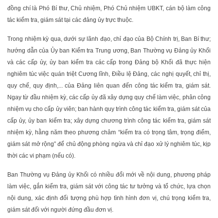
đồng chí là Phó Bí thư, Chủ nhiệm, Phó Chủ nhiệm UBKT, cán bộ làm công
tác kiểm tra, giám sát tại các đảng ủy trực thuộc.
Trong nhiệm kỳ qua, dưới sự lãnh đạo, chỉ đạo của Bộ Chính trị, Ban Bí thư;
hướng dẫn của Ủy ban Kiểm tra Trung ương, Ban Thường vụ Đảng ủy Khối
và các cấp ủy, ủy ban kiểm tra các cấp trong Đảng bộ Khối đã thực hiện
nghiêm túc việc quán triệt Cương lĩnh, Điều lệ Đảng, các nghị quyết, chỉ thị,
quy chế, quy định,... của Đảng liên quan đến công tác kiểm tra, giám sát.
Ngay từ đầu nhiệm kỳ, các cấp ủy đã xây dựng quy chế làm việc, phân công
nhiệm vụ cho cấp ủy viên; ban hành quy trình công tác kiểm tra, giám sát của
cấp ủy, ủy ban kiểm tra; xây dựng chương trình công tác kiểm tra, giám sát
nhiệm kỳ, hằng năm theo phương châm “kiểm tra có trọng tâm, trọng điểm,
giám sát mở rộng” để chủ động phòng ngừa và chỉ đạo xử lý nghiêm túc, kịp
thời các vi phạm (nếu có).
Ban Thường vụ Đảng ủy Khối có nhiều đổi mới về nội dung, phương pháp
làm việc, gắn kiểm tra, giám sát với công tác tư tưởng và tổ chức, lựa chọn
nội dung, xác định đối tượng phù hợp tình hình đơn vị, chú trọng kiểm tra,
giám sát đối với người đứng đầu đơn vị.