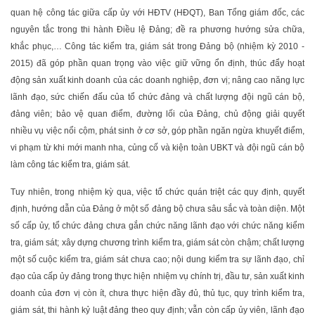
quan hệ công tác giữa cấp ủy với HĐTV (HĐQT), Ban Tổng giám đốc, các
nguyên tắc trong thi hành Điều lệ Đảng; đề ra phương hướng sửa chữa,
khắc phục,… Công tác kiểm tra, giám sát trong Đảng bộ (nhiệm kỳ 2010 -
2015) đã góp phần quan trọng vào việc giữ vững ổn định, thúc đẩy hoạt
động sản xuất kinh doanh của các doanh nghiệp, đơn vị; nâng cao năng lực
lãnh đạo, sức chiến đấu của tổ chức đảng và chất lượng đội ngũ cán bộ,
đảng viên; bảo vệ quan điểm, đường lối của Đảng, chủ động giải quyết
nhiều vụ việc nổi cộm, phát sinh ở cơ sở, góp phần ngăn ngừa khuyết điểm,
vi phạm từ khi mới manh nha, củng cố và kiện toàn UBKT và đội ngũ cán bộ
làm công tác kiểm tra, giám sát.
Tuy nhiên, trong nhiệm kỳ qua, việc tổ chức quán triệt các quy định, quyết
định, hướng dẫn của Đảng ở một số đảng bộ chưa sâu sắc và toàn diện. Một
số cấp ủy, tổ chức đảng chưa gắn chức năng lãnh đạo với chức năng kiểm
tra, giám sát; xây dựng chương trình kiểm tra, giám sát còn chậm; chất lượng
một số cuộc kiểm tra, giám sát chưa cao; nội dung kiểm tra sự lãnh đạo, chỉ
đạo của cấp ủy đảng trong thực hiện nhiệm vụ chính trị, đầu tư, sản xuất kinh
doanh của đơn vị còn ít, chưa thực hiện đầy đủ, thủ tục, quy trình kiểm tra,
giám sát, thi hành kỷ luật đảng theo quy định; vẫn còn cấp ủy viên, lãnh đạo